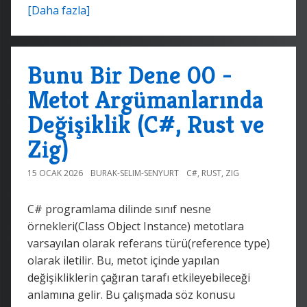
[Daha fazla]
Bunu Bir Dene 00 -
Metot Argümanlarında
Değişiklik (C#, Rust ve
Zig)
15 OCAK 2026
BURAK-SELIM-SENYURT
C#
,
RUST
,
ZIG
C# programlama dilinde sınıf nesne
örnekleri(Class Object Instance) metotlara
varsayılan olarak referans türü(reference type)
olarak iletilir. Bu, metot içinde yapılan
değişikliklerin çağıran tarafı etkileyebileceği
anlamına gelir. Bu çalışmada söz konusu