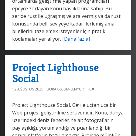
ortamlarda geliştirme yapan programcıları
epeyce zorlayan konu başlıklarına sahip. Bu
seride rust ile uğraşmış ve ara vermiş ya da rust
konusunda belli seviyeye kadar ilerlemiş ama
bilgilerini tazelemek isteyenler için pratik
kodlamalar yer alıyor.
[Daha fazla]
Project Lighthouse
Social
12 AĞUSTOS 2025
BURAK-SELIM-SENYURT
C#
Project Lighthouse Social, C# ile uçtan uca bir
Web projesi geliştirilme serüvenidir. Konu, dünya
üzerindeki deniz fenerlerine ait fotoğrafların
paylaşıldığı, yorumlandığı ve puanlandığı bir
sosyal platform hazırlamaktır. Projede mümkün