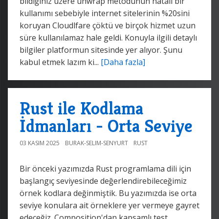
bildiğiniz üzere unwrap metodunun hatalı bir
kullanımı sebebiyle internet sitelerinin %20sini
koruyan Cloudlfare çöktü ve birçok hizmet uzun
süre kullanılamaz hale geldi. Konuyla ilgili detaylı
bilgiler platformun sitesinde yer alıyor. Şunu
kabul etmek lazım ki...
[Daha fazla]
Rust ile Kodlama
İdmanları - Orta Seviye
03 KASIM 2025
BURAK-SELIM-SENYURT
RUST
Bir önceki yazımızda Rust programlama dili için
başlangıç seviyesinde değerlendirebileceğimiz
örnek kodlara değinmiştik. Bu yazımızda ise orta
seviye konulara ait örneklere yer vermeye gayret
edeceğiz. Composition'dan kapsamlı test