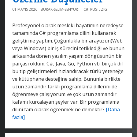
01 MAYIS 2026
BURAK-SELIM-SENYURT
C#
,
RUST
,
ZIG
Profesyonel olarak mesleki hayatımın neredeyse
tamamında C# programlama dilini kullanarak
geliştirme yaptım. Çoğunlukla bir arayüzün(Web
veya Windows) bir iş sürecini tetiklediği ve bunun
arkasında dönen yazılım yaşam döngüsünün bir
parçası oldum. C#, Java, Go, Python vb. birçok dil
bu tip geliştirmeleri hızlandıracak türlü yeteneğe
ve kütüphane desteğine sahip. Bununla birlikte
uzun zamandır farklı programlama dillerini de
öğrenmeye çalışıyorum ve çok uzun zamandır
kafamı kurcalayan şeyler var. Bir programlama
dilini tam olarak öğrenmek ne demektir?
[Daha
fazla]