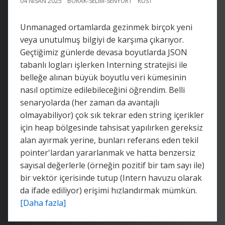
04 NISAN 2025
BURAK-SELIM-SENYURT
RUST
Unmanaged ortamlarda gezinmek birçok yeni
veya unutulmuş bilgiyi de karşıma çıkarıyor.
Geçtiğimiz günlerde devasa boyutlarda JSON
tabanlı logları işlerken Interning stratejisi ile
belleğe alınan büyük boyutlu veri kümesinin
nasıl optimize edilebileceğini öğrendim. Belli
senaryolarda (her zaman da avantajlı
olmayabiliyor) çok sık tekrar eden string içerikler
için heap bölgesinde tahsisat yapılırken gereksiz
alan ayırmak yerine, bunları referans eden tekil
pointer'lardan yararlanmak ve hatta benzersiz
sayısal değerlerle (örneğin pozitif bir tam sayı ile)
bir vektör içerisinde tutup (Intern havuzu olarak
da ifade ediliyor) erişimi hızlandırmak mümkün.
[Daha fazla]