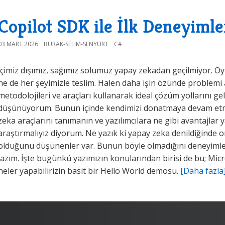
Copilot SDK ile İlk Deneyimle
03 MART 2026
BURAK-SELIM-SENYURT
C#
İçimiz dışımız, sağımız solumuz yapay zekadan geçilmiyor. Öy
ne de her şeyimizle teslim. Halen daha işin özünde problemi
metodolojileri ve araçları kullanarak ideal çözüm yollarını g
düşünüyorum. Bunun içinde kendimizi donatmaya devam etme
zeka araçlarını tanımanın ve yazılımcılara ne gibi avantajlar 
araştırmalıyız diyorum. Ne yazık ki yapay zeka denildiğinde 
olduğunu düşünenler var. Bunun böyle olmadığını deneyimle
lazım. İşte bugünkü yazımızın konularından birisi de bu; Mic
neler yapabilirizin basit bir Hello World demosu.
[Daha fazla