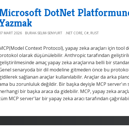
Microsoft DotNet Platformun
Yazmak
07 MART 2026
BURAK-SELIM-SENYURT
.NET CORE
,
C#
,
RUST
MCP(Model Context Protocol), yapay zeka araçları için tool d
protokol olarak düşünülebilir. Anthropic tarafından geliştiri
geliştirilmesinde amaç yapay zeka araçlarına belli bir standar
Genel senaryoda bir dil modeline gitmeden önce bu protoko
gidilerek sağlanan araçlar kullanılabilir. Araçlar da arka pla
ama bu zorunluluk değildir. Bir başka deyişle MCP server'ın s
herhangi bir başka araca da gidebilir. MCP, yapay zeka araçl
tüm MCP server'lar bir yapay zeka aracı tarafından çağırılabil