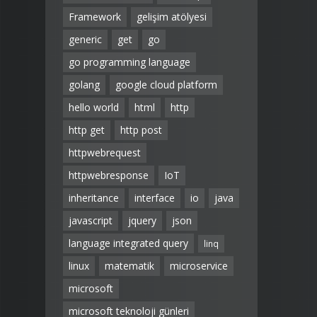
Framework
gelişim atölyesi
generic
get
go
go programming language
golang
google cloud platform
hello world
html
http
http get
http post
httpwebrequest
httpwebresponse
IoT
inheritance
interface
io
java
javascript
jquery
json
language integrated query
linq
linux
matematik
microservice
microsoft
microsoft teknoloji günleri