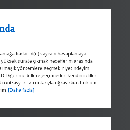
unda
asamağa kadar pi(π) sayısını hesaplamaya
 yüksek sürate çıkmak hedeflerim arasında.
armaşık yöntemlere geçmek niyetindeyim
m :D Diğer modellere geçemeden kendimi diller
kronizasyon sorunlarıyla uğraşırken buldum.
ğım.
[Daha fazla]