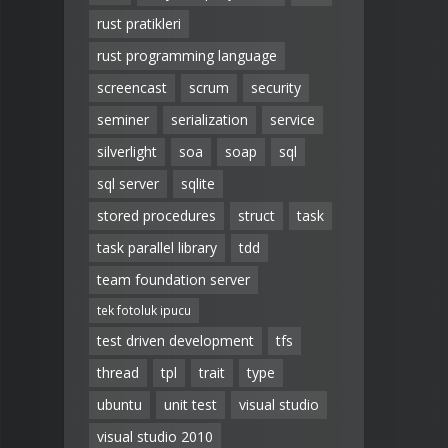
rust pratikleri
rust programming language
screencast
scrum
security
seminer
serialization
service
silverlight
soa
soap
sql
sql server
sqlite
stored procedures
struct
task
task parallel library
tdd
team foundation server
tek fotoluk ipucu
test driven development
tfs
thread
tpl
trait
type
ubuntu
unit test
visual studio
visual studio 2010