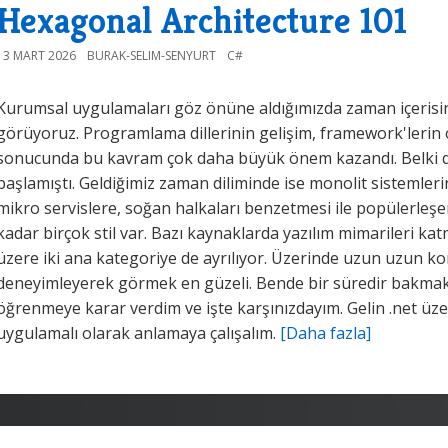
Hexagonal Architecture 101
13 MART 2026
BURAK-SELIM-SENYURT
C#
Kurumsal uygulamaları göz önüne aldığımızda zaman içerisind
görüyoruz. Programlama dillerinin gelişim, framework'lerin o
sonucunda bu kavram çok daha büyük önem kazandı. Belki de 
başlamıştı. Geldiğimiz zaman diliminde ise monolit sistemleri
mikro servislere, soğan halkaları benzetmesi ile popülerleş
kadar birçok stil var. Bazı kaynaklarda yazılım mimarileri ka
üzere iki ana kategoriye de ayrılıyor. Üzerinde uzun uzun k
deneyimleyerek görmek en güzeli. Bende bir süredir bakmak
öğrenmeye karar verdim ve işte karşınızdayım. Gelin .net üz
uygulamalı olarak anlamaya çalışalım.
[Daha fazla]