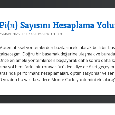
Pi(π) Sayısını Hesaplama Yol
26 MART 2026
BURAK-SELIM-SENYURT
C#
Matematiksel yöntemlerden bazılarını ele alarak belli bir b
çalışacağım. Doğru bir basamak değerine ulaşmak ve burada
Önce en amele yöntemlerden başlayarak daha sonra daha k
ama yol beni farklı bir rotaya sürükledi diye de özet geçeyi
arasında performans hesaplamaları, optimizasyonlar ve sen
O yüzden bu yazıda sadece Monte Carlo yöntemini ele alaca