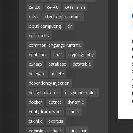
c# 3.0
c# 4.0
c# temelleri
class
client object model
cloud computing
clr
collections
common language runtime
container
crud
cryptography
cSharp
database
datatable
delegate
delete
dependency injection
design patterns
design principles
docker
dotnet
dynamic
entity framework
enum
etkinlik
express
fluent api
extension methods