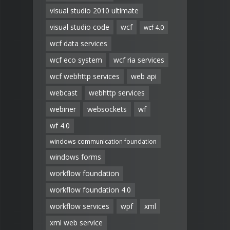
visual studio 2010 ultimate
visual studio code
wcf
wcf 4.0
wcf data services
wcf eco system
wcf ria services
wcf webhttp services
web api
webcast
webhttp services
webiner
websockets
wf
wf 4.0
windows communication foundation
windows forms
workflow foundation
workflow foundation 4.0
workflow services
wpf
xml
xml web service