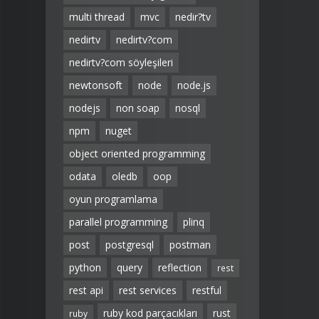
multi thread
mvc
nedir?tv
nedirtv
nedirtv?com
nedirtv?com söyleşileri
newtonsoft
node
node.js
nodejs
non soap
nosql
npm
nuget
object oriented programming
odata
oledb
oop
oyun programlama
parallel programming
plinq
post
postgresql
postman
python
query
reflection
rest
rest api
rest services
restful
ruby kod parçacıkları
rust
ruby