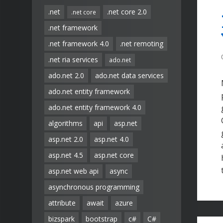
.net
.net core 2.0
.net core
.net framework
.net framework 4.0
.net remoting
.net ria services
ado.net
ado.net 2.0
ado.net data services
ado.net entity framework
ado.net entity framework 4.0
algorithms
api
asp.net
asp.net 2.0
asp.net 4.0
asp.net 4.5
asp.net core
asp.net web api
async
asynchronous programming
attribute
await
azure
bizspark
bootstrap
c#
C#