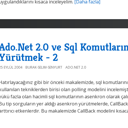
uygulandıklarını kısaca inceleyelim.
[Daha fazla]
Ado.Net 2.0 ve Sql Komutları
Yürütmek - 2
25 EYLÜL 2004
BURAK-SELIM-SENYURT
ADO.NET 2.0
Hatırlayacağınız gibi bir önceki makalemizde, sql komutların
kullanılan tekniklerden birisi olan polling modelini incelemişti
yükü fazla olan hacimli sql komutlarının asenkron olarak çalış
Bu tip sorguların yer aldığı asenkron yürütmelerde, CallBack
arttırıcı etkenlerdir. Bu makalemizde CallBack modelini kısac