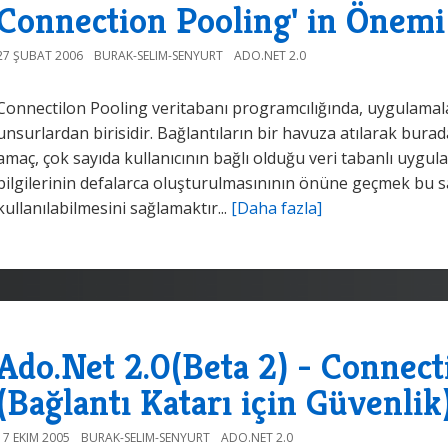
Connection Pooling' in Önemi
27 ŞUBAT 2006
BURAK-SELIM-SENYURT
ADO.NET 2.0
Connectilon Pooling veritabanı programcılığında, uygulamal
unsurlardan birisidir. Bağlantıların bir havuza atılarak bur
amaç, çok sayıda kullanıcının bağlı olduğu veri tabanlı uygula
bilgilerinin defalarca oluşturulmasınının önüne geçmek bu sa
kullanılabilmesini sağlamaktır...
[Daha fazla]
Ado.Net 2.0(Beta 2) - Connect
(Bağlantı Katarı için Güvenlik
17 EKIM 2005
BURAK-SELIM-SENYURT
ADO.NET 2.0