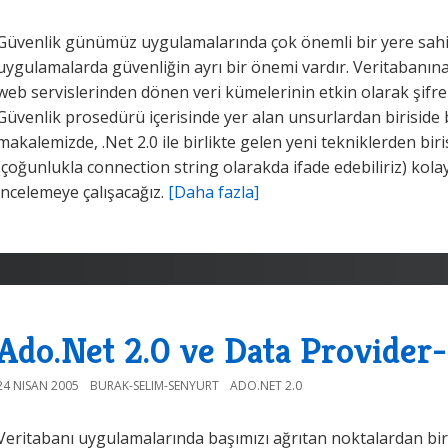
Güvenlik günümüz uygulamalarında çok önemli bir yere sahipti
uygulamalarda güvenliğin ayrı bir önemi vardır. Veritabanın
web servislerinden dönen veri kümelerinin etkin olarak şifr
Güvenlik prosedürü içerisinde yer alan unsurlardan biriside b
makalemizde, .Net 2.0 ile birlikte gelen yeni tekniklerden biri
(çoğunlukla connection string olarakda ifade edebiliriz) kolay
incelemeye çalışacağız.
[Daha fazla]
Ado.Net 2.0 ve Data Provide
24 NISAN 2005
BURAK-SELIM-SENYURT
ADO.NET 2.0
Veritabanı uygulamalarında başımızı ağrıtan noktalardan bir t