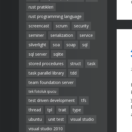
rust pratikleri
rust programming language
screencast
scrum
security
seminer
serialization
service
silverlight
soa
soap
sql
sql server
sqlite
stored procedures
struct
task
task parallel library
tdd
team foundation server
tek fotoluk ipucu
test driven development
tfs
thread
tpl
trait
type
ubuntu
unit test
visual studio
visual studio 2010