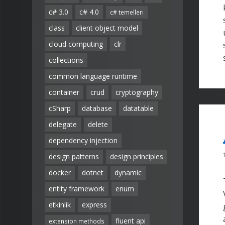
c# 3.0
c# 4.0
c# temelleri
class
client object model
cloud computing
clr
collections
common language runtime
container
crud
cryptography
cSharp
database
datatable
delegate
delete
dependency injection
design patterns
design principles
docker
dotnet
dynamic
entity framework
enum
etkinlik
express
fluent api
extension methods