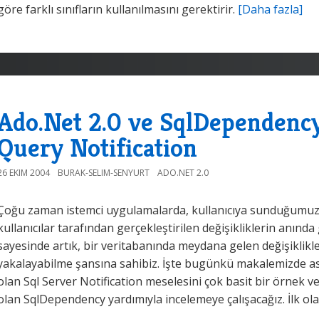
göre farklı sınıfların kullanılmasını gerektirir.
[Daha fazla]
Ado.Net 2.0 ve SqlDependency
Query Notification
26 EKIM 2004
BURAK-SELIM-SENYURT
ADO.NET 2.0
Çoğu zaman istemci uygulamalarda, kullanıcıya sunduğumuz ve
kullanıcılar tarafından gerçekleştirilen değişikliklerin anınd
sayesinde artık, bir veritabanında meydana gelen değişiklikle
yakalayabilme şansına sahibiz. İşte bugünkü makalemizde as
olan Sql Server Notification meselesini çok basit bir örnek ve 
olan SqlDependency yardımıyla incelemeye çalışacağız. İlk o