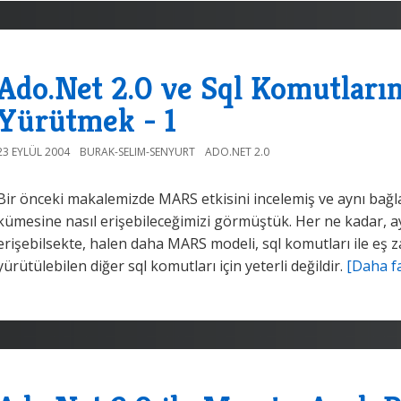
Ado.Net 2.0 ve Sql Komutları
Yürütmek - 1
23 EYLÜL 2004
BURAK-SELIM-SENYURT
ADO.NET 2.0
Bir önceki makalemizde MARS etkisini incelemiş ve aynı bağl
kümesine nasıl erişebileceğimizi görmüştük. Her ne kadar, 
erişebilsekte, halen daha MARS modeli, sql komutları ile eş 
yürütülebilen diğer sql komutları için yeterli değildir.
[Daha fa