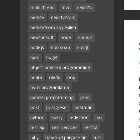
multi thread
mvc
nedir?tv
nedirtv
nedirtv?com
nedirtv?com söyleşileri
newtonsoft
node
node.js
nodejs
non soap
nosql
npm
nuget
object oriented programming
odata
oledb
oop
oyun programlama
parallel programming
plinq
post
postgresql
postman
python
query
reflection
rest
rest api
rest services
restful
ruby kod parçacıkları
rust
ruby