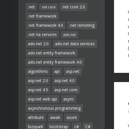
.net
.net core 2.0
.net core
.net framework
.net framework 4.0
.net remoting
.net ria services
ado.net
ado.net 2.0
ado.net data services
ado.net entity framework
ado.net entity framework 4.0
algorithms
api
asp.net
asp.net 2.0
asp.net 4.0
asp.net 4.5
asp.net core
asp.net web api
async
asynchronous programming
attribute
await
azure
bizspark
bootstrap
c#
C#