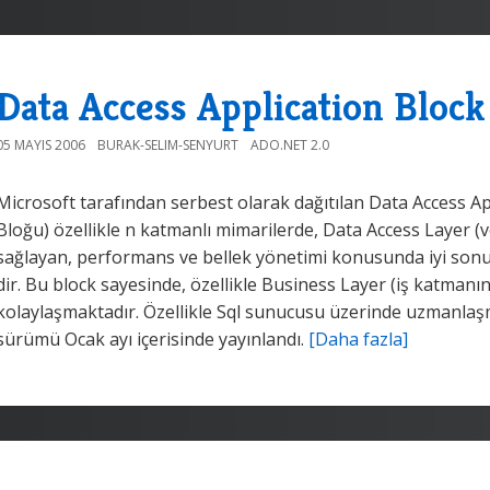
Data Access Application Block 
05 MAYIS 2006
BURAK-SELIM-SENYURT
ADO.NET 2.0
Microsoft tarafından serbest olarak dağıtılan Data Access Ap
Bloğu) özellikle n katmanlı mimarilerde, Data Access Layer (ver
sağlayan, performans ve bellek yönetimi konusunda iyi sonuç
dir. Bu block sayesinde, özellikle Business Layer (iş katmanı
kolaylaşmaktadır. Özellikle Sql sunucusu üzerinde uzmanlaşmı
sürümü Ocak ayı içerisinde yayınlandı.
[Daha fazla]