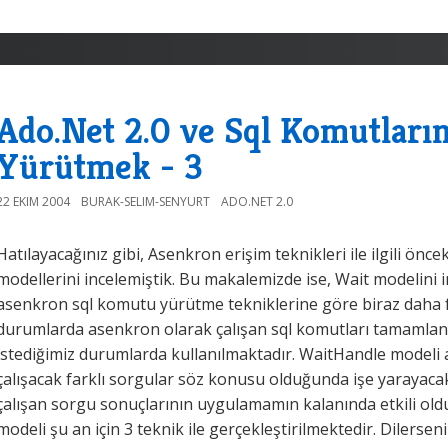
Ado.Net 2.0 ve Sql Komutları
Yürütmek - 3
22 EKIM 2004
BURAK-SELIM-SENYURT
ADO.NET 2.0
Hatılayacağınız gibi, Asenkron erişim teknikleri ile ilgili önc
modellerini incelemiştik. Bu makalemizde ise, Wait modelini i
asenkron sql komutu yürütme tekniklerine göre biraz daha far
durumlarda asenkron olarak çalışan sql komutları tamamla
istediğimiz durumlarda kullanılmaktadır. WaitHandle modeli 
çalışacak farklı sorgular söz konusu olduğunda işe yarayacak e
çalışan sorgu sonuçlarının uygulamamın kalanında etkili oldu
modeli şu an için 3 teknik ile gerçekleştirilmektedir. Dilersen