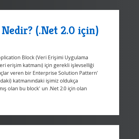
Nedir? (.Net 2.0 için)
plication Block (Veri Erişimi Uygulama
i erişim katmanı) için gerekli işlevselliği
lar veren bir Enterprise Solution Pattern'
ndaki) katmanındaki işimiz oldukça
ş olan bu block' un .Net 2.0 için olan