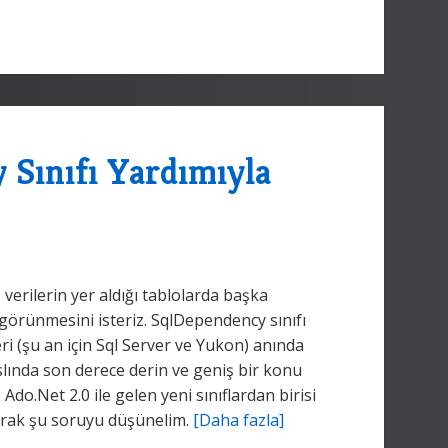
 Sınıfı Yardımıyla
rilerin yer aldığı tablolarda başka
a görünmesini isteriz. SqlDependency sınıfı
ri (şu an için Sql Server ve Yukon) anında
lında son derece derin ve geniş bir konu
Ado.Net 2.0 ile gelen yeni sınıflardan birisi
larak şu soruyu düşünelim.
[Daha fazla]