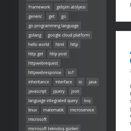
Framework
gelişim atölyesi
generic
get
go
go programming language
golang
google cloud platform
hello world
html
http
http get
http post
httpwebrequest
httpwebresponse
IoT
inheritance
interface
io
java
javascript
jquery
json
language integrated query
linq
linux
matematik
microservice
microsoft
microsoft teknoloji günleri