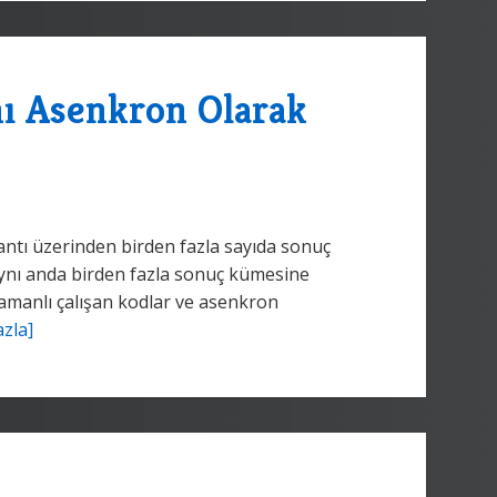
nı Asenkron Olarak
antı üzerinden birden fazla sayıda sonuç
aynı anda birden fazla sonuç kümesine
zamanlı çalışan kodlar ve asenkron
zla]