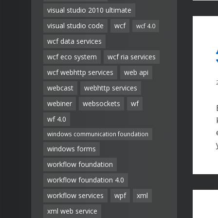
visual studio 2010 ultimate
visual studio code
wcf
wcf 4.0
wcf data services
wcf eco system
wcf ria services
wcf webhttp services
web api
webcast
webhttp services
webiner
websockets
wf
wf 4.0
windows communication foundation
windows forms
workflow foundation
workflow foundation 4.0
workflow services
wpf
xml
xml web service