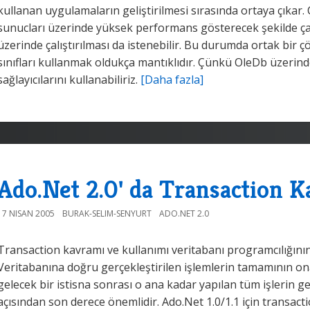
kullanan uygulamaların geliştirilmesi sırasında ortaya çıkar.
sunucları üzerinde yüksek performans gösterecek şekilde ç
üzerinde çalıştırılması da istenebilir. Bu durumda ortak bir 
sınıfları kullanmak oldukça mantıklıdır. Çünkü OleDb üzerinde
sağlayıcılarını kullanabiliriz.
[Daha fazla]
Ado.Net 2.0' da Transaction 
17 NISAN 2005
BURAK-SELIM-SENYURT
ADO.NET 2.0
Transaction kavramı ve kullanımı veritabanı programcılığının
Veritabanına doğru gerçekleştirilen işlemlerin tamamının o
gelecek bir istisna sonrası o ana kadar yapılan tüm işlerin 
açısından son derece önemlidir. Ado.Net 1.0/1.1 için transactio