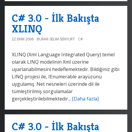
C# 3.0 - İlk Bakışta
XLINQ
22 EKIM 2006
BURAK-SELIM-SENYURT
C#
XLINQ (Xml Language Integrated Query) temel
olarak LINQ modelinin Xml üzerine
uyarlanabilmesini hedeflemektedir. Bildiğiniz gibi
LINQ projesi ile, IEnumerable
arayüzünü
uygulamış .Net nesneleri üzerinde dil ile
tümleştirilmiş sorgulamalar
gerçekleştirilebilmektedir...
[Daha fazla]
C# 3.0 - İlk Bakışta