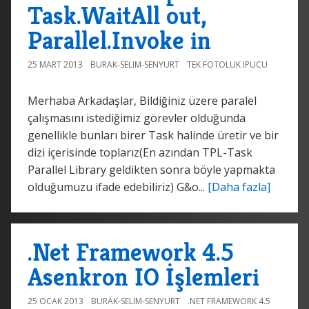
Task.WaitAll out,
Parallel.Invoke in
25 MART 2013
BURAK-SELIM-SENYURT
TEK FOTOLUK IPUCU
Merhaba Arkadaşlar, Bildiğiniz üzere paralel
çalışmasını istediğimiz görevler olduğunda
genellikle bunları birer Task halinde üretir ve bir
dizi içerisinde toplarız(En azından TPL-Task
Parallel Library geldikten sonra böyle yapmakta
olduğumuzu ifade edebiliriz) G&o...
[Daha fazla]
.Net Framework 4.5
Asenkron IO İşlemleri
25 OCAK 2013
BURAK-SELIM-SENYURT
.NET FRAMEWORK 4.5