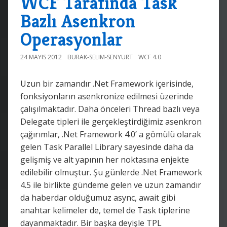
WCF Tarafında Task
Bazlı Asenkron
Operasyonlar
24 MAYIS 2012
BURAK-SELIM-SENYURT
WCF 4.0
Uzun bir zamandır .Net Framework içerisinde,
fonksiyonların asenkronize edilmesi üzerinde
çalışılmaktadır. Daha önceleri Thread bazlı veya
Delegate tipleri ile gerçekleştirdiğimiz asenkron
çağırımlar, .Net Framework 4.0’ a gömülü olarak
gelen Task Parallel Library sayesinde daha da
gelişmiş ve alt yapının her noktasına enjekte
edilebilir olmuştur. Şu günlerde .Net Framework
4.5 ile birlikte gündeme gelen ve uzun zamandır
da haberdar olduğumuz async, await gibi
anahtar kelimeler de, temel de Task tiplerine
dayanmaktadır. Bir başka deyişle TPL