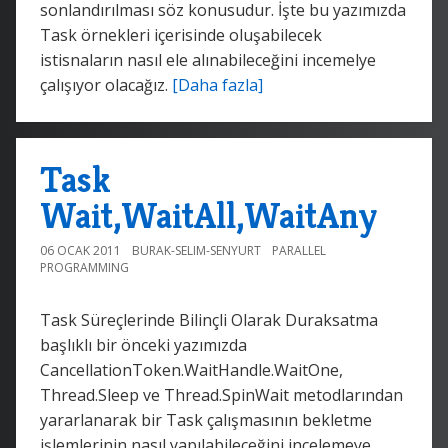
sonlandırılması söz konusudur. İşte bu yazımızda
Task örnekleri içerisinde oluşabilecek
istisnaların nasıl ele alınabileceğini incemelye
çalışıyor olacağız.
[Daha fazla]
Task
Wait,WaitAll,WaitAny
06 OCAK 2011
BURAK-SELIM-SENYURT
PARALLEL
PROGRAMMING
Task Süreçlerinde Bilinçli Olarak Duraksatma
başlıklı bir önceki yazımızda
CancellationToken.WaitHandle.WaitOne,
Thread.Sleep ve Thread.SpinWait metodlarından
yararlanarak bir Task çalışmasının bekletme
işlemlerinin nasıl yapılabileceğini incelemeye