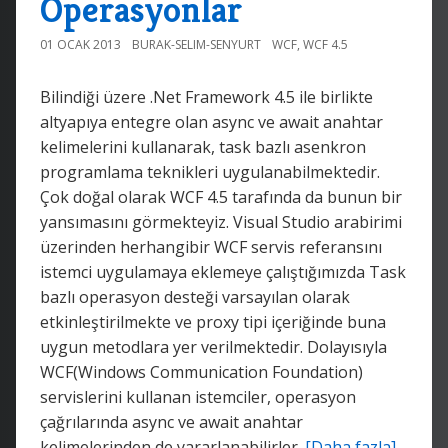
Operasyonlar
01 OCAK 2013
BURAK-SELIM-SENYURT
WCF
,
WCF 4.5
Bilindiği üzere .Net Framework 4.5 ile birlikte
altyapıya entegre olan async ve await anahtar
kelimelerini kullanarak, task bazlı asenkron
programlama teknikleri uygulanabilmektedir.
Çok doğal olarak WCF 4.5 tarafında da bunun bir
yansımasını görmekteyiz. Visual Studio arabirimi
üzerinden herhangibir WCF servis referansını
istemci uygulamaya eklemeye çalıştığımızda Task
bazlı operasyon desteği varsayılan olarak
etkinleştirilmekte ve proxy tipi içeriğinde buna
uygun metodlara yer verilmektedir. Dolayısıyla
WCF(Windows Communication Foundation)
servislerini kullanan istemciler, operasyon
çağrılarında async ve await anahtar
kelimelerinden de yararlanabilirler.
[Daha fazla]