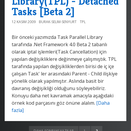
Library(TPL) - Detached
Tasks [Beta 2]
12 KASIM 2009
BURAK-SELIM-SENYURT
TPL
Bir önceki yazımızda Task Parallel Library
tarafında .Net Framework 4.0 Beta 2 tabanlı
olarak iptal işlemleri(Task Cancellation) için
yapılan değişikliklere değinmeye çalışmıştık. TPL
tarafında yapılan değişikliklerden birisi de iç içe
çalışan Task' ler arasındaki Parent - Child ilişkiye
yönelik olarak yapılmıştır. Aslında basit bir
davranış değişikliği olduğunu söyleyebiliriz.
Konuyu daha net kavramak amacıyla aşağıdaki
örnek kod parçasını göz önüne alalım.
[Daha
fazla]
DAHA SONRAKI YAZILAR
1
2