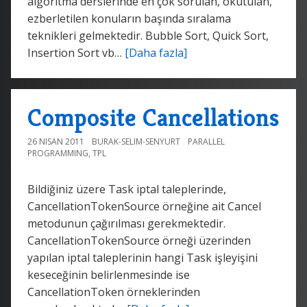
algoritma derslerinde en çok sorulan, okutulan,
ezberletilen konuların başında sıralama
teknikleri gelmektedir. Bubble Sort, Quick Sort,
Insertion Sort vb…
[Daha fazla]
Composite Cancellations
26 NISAN 2011
BURAK-SELIM-SENYURT
PARALLEL
PROGRAMMING
,
TPL
Bildiğiniz üzere Task iptal taleplerinde,
CancellationTokenSource örneğine ait Cancel
metodunun çağırılması gerekmektedir.
CancellationTokenSource örneği üzerinden
yapılan iptal taleplerinin hangi Task işleyişini
keseceğinin belirlenmesinde ise
CancellationToken örneklerinden