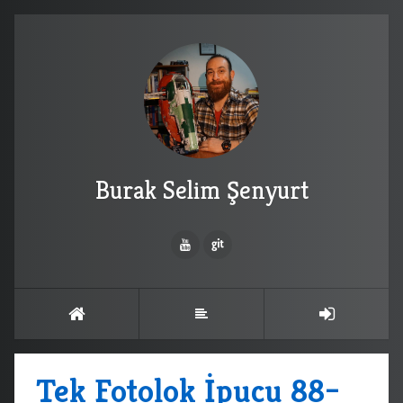
Burak Selim Şenyurt
Tek Fotolok İpucu 88–