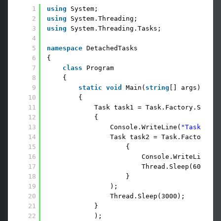
1
using
System;
2
using
System.Threading;
3
using
System.Threading.Tasks;
4
5
namespace
DetachedTasks
6
{
7
class
Program
8
{
9
static
void
Main(
string
[] args)
10
{
11
Task task1 = Task.Factory.StartN
12
{
13
Console.WriteLine(
"Task 1 ba
14
Task task2 = Task.Factory.St
15
{
16
Console.WriteLine(
"T
17
Thread.Sleep(6000);
18
}
19
);
20
Thread.Sleep(3000);
21
}
22
);