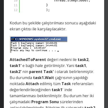
10
Thread.Sleep(3000);
11
}
12
);
Kodun bu şekilde çalıştırılması sonucu aşağıdaki
ekran çıktısı ile karşılaşılacaktır.
AttachedToParent
değeri nedeni ile
task2
,
task1'
e bağlı hale getirilmiştir. Yani
task1
,
task2'
nin
parent Task'
i olarak belirlenmiştir.
Bu durumda
task1.Wait
çağrısının yapıldığı
noktada
Attach
edilmiş tüm
Task
referansları
değerlendirileceğinden
task1
' inde
tamamlanması beklenilmiştir. Bu durum her iki
çalışmadaki
Program Sonu
sürelerinden
anlaşılabilmektedir. Nitekim ilk çalışmada
task2