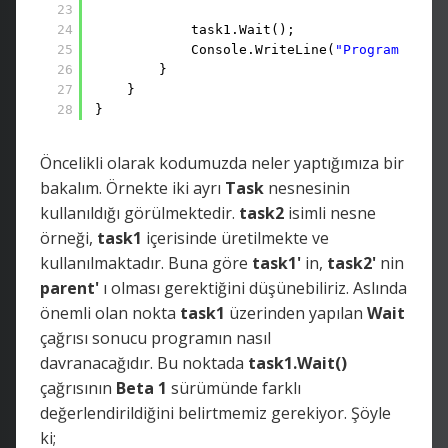
23
24
task1.Wait();
25
Console.WriteLine(
"Program sonu 
26
}
27
}
28
}
Öncelikli olarak kodumuzda neler yaptığımıza bir
bakalım. Örnekte iki ayrı
Task
nesnesinin
kullanıldığı görülmektedir.
task2
isimli nesne
örneği,
task1
içerisinde üretilmekte ve
kullanılmaktadır. Buna göre
task1'
in,
task2'
nin
parent'
ı olması gerektiğini düşünebiliriz. Aslında
önemli olan nokta
task1
üzerinden yapılan
Wait
çağrısı sonucu programın nasıl
davranacağıdır. Bu noktada
task1.Wait()
çağrısının
Beta 1
sürümünde farklı
değerlendirildiğini belirtmemiz gerekiyor. Şöyle
ki;