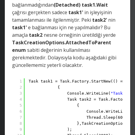
bağlanmadığından
(Detached)
task1.Wait
çağrısı gerçekten sadece
task1'
in işleyişinin
tamamlanması ile ilgilenmiştir. Peki
task2'
nin
task1'
e bağlanması için ne yapılmalıdır? Bu
amaçla
task2
nesne örneğinin üretildiği yerde
TaskCreationOptions.AttachedToParent
enum
sabiti değerinin kullanılması
gerekmektedir. Dolayısıyla kodu aşağıdaki gibi
güncellememiz yeterli olacaktır.
1
Task task1 = Task.Factory.StartNew(() =>
2
{
3
Console.WriteLine(
"Task 1 ba
4
Task task2 = Task.Factory.St
5
{
6
Console.WriteLine(
"T
7
Thread.Sleep(6000);
8
},TaskCreationOptions.At
9
);