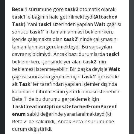
Beta 1
sürümüne göre
task2
otomatik olarak
task1'
e bağımlı hale getirilmekteydi
(Attached
Task)
. Yani
task1
üzerinden yapılan
Wait
çağrısı
sonucu
task1'
in tamamlanması beklenirken,
içeride çalışmakta olan
task2'
ninde çalışmasını
tamamlanması gerekmekteydi. Bu varsayılan
davranış biçimiydi. Ancak bazı durumlarda
task1
beklenirken, içerisinde yer alan
task2'
nin
beklemesi istenmeyebilir. Bir başka deyişle
Wait
çağrısı sonrasına geçilmesi için
task1'
içerisinde
alt
Task'
ler tarafından yapılan işlemler dışında
kalanların bitirilmesinin yeterli olması istenebilir.
Beta 1' de bu durumu gerçeklemek için
TaskCreationOptions.DetachedFromParent
enum
sabiti değerinde yararlanılmaktaydı(ki
Beta 2' de kaldırıldı). Ancak Beta 2 sürümünde
durum değiştirildi.