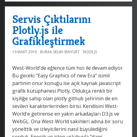
Servis Çıktılarını
Plotly.js ile
Grafikleştirmek
19 MART 2019
BURAK-SELIM-SENYURT
NODE.JS
West-World'de eğlence tüm hızı ile devam ediyor.
Bu geceki "Easy Graphics of new Era" isimli
partinin onur konuğu ise açık kaynak javascript
grafik kütüphanesi Plotly. Oldukça renkli bir
kişiliğe sahip olan plotly github şehrinin de en
sevilen karakterlerinden birisi. Kendisini West-
World'e getirense en yakın arkadaşları D3.js ve
WebGL. Ona West-World sakinleri adına bir soru
yönelttik ve izleyicilerini nasıl büyülediğini
sorduk. Enerjik ve içten uslübuyla "dans