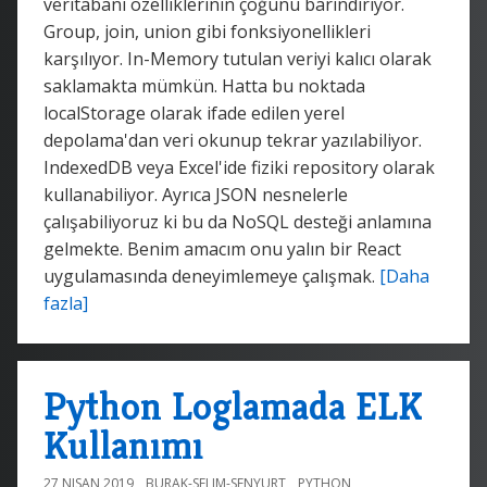
veritabanı özelliklerinin çoğunu barındırıyor.
Group, join, union gibi fonksiyonellikleri
karşılıyor. In-Memory tutulan veriyi kalıcı olarak
saklamakta mümkün. Hatta bu noktada
localStorage olarak ifade edilen yerel
depolama'dan veri okunup tekrar yazılabiliyor.
IndexedDB veya Excel'ide fiziki repository olarak
kullanabiliyor. Ayrıca JSON nesnelerle
çalışabiliyoruz ki bu da NoSQL desteği anlamına
gelmekte. Benim amacım onu yalın bir React
uygulamasında deneyimlemeye çalışmak.
[Daha
fazla]
Python Loglamada ELK
Kullanımı
27 NISAN 2019
BURAK-SELIM-SENYURT
PYTHON