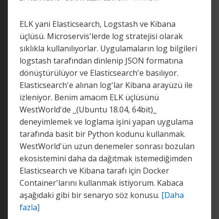
ELK yani Elasticsearch, Logstash ve Kibana
üçlüsü. Microservis'lerde log stratejisi olarak
sıklıkla kullanılıyorlar. Uygulamaların log bilgileri
logstash tarafından dinlenip JSON formatına
dönüştürülüyor ve Elasticsearch'e basılıyor.
Elasticsearch'e alınan log'lar Kibana arayüzü ile
izleniyor. Benim amacım ELK üçlüsünü
WestWorld'de _(Ubuntu 18.04, 64bit)_
deneyimlemek ve loglama işini yapan uygulama
tarafında basit bir Python kodunu kullanmak.
WestWorld'ün uzun denemeler sonrası bozulan
ekosistemini daha da dağıtmak istemediğimden
Elasticsearch ve Kibana tarafı için Docker
Container'larını kullanmak istiyorum. Kabaca
aşağıdaki gibi bir senaryo söz konusu.
[Daha
fazla]