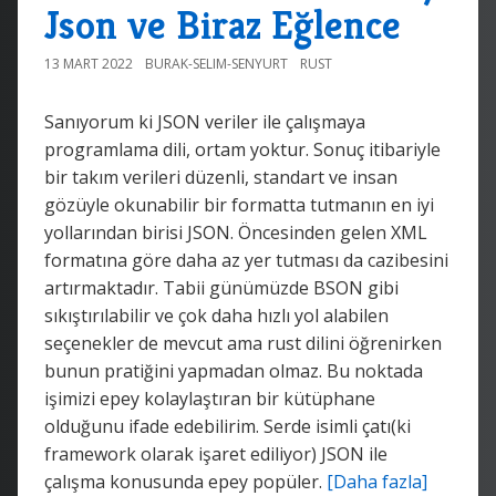
Json ve Biraz Eğlence
13 MART 2022
BURAK-SELIM-SENYURT
RUST
Sanıyorum ki JSON veriler ile çalışmaya
programlama dili, ortam yoktur. Sonuç itibariyle
bir takım verileri düzenli, standart ve insan
gözüyle okunabilir bir formatta tutmanın en iyi
yollarından birisi JSON. Öncesinden gelen XML
formatına göre daha az yer tutması da cazibesini
artırmaktadır. Tabii günümüzde BSON gibi
sıkıştırılabilir ve çok daha hızlı yol alabilen
seçenekler de mevcut ama rust dilini öğrenirken
bunun pratiğini yapmadan olmaz. Bu noktada
işimizi epey kolaylaştıran bir kütüphane
olduğunu ifade edebilirim. Serde isimli çatı(ki
framework olarak işaret ediliyor) JSON ile
çalışma konusunda epey popüler.
[Daha fazla]