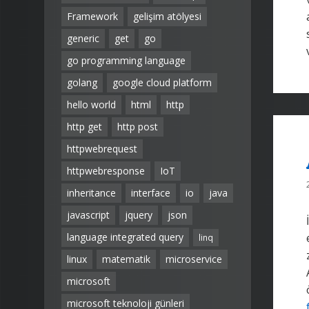
Framework
gelişim atölyesi
generic
get
go
go programming language
golang
google cloud platform
hello world
html
http
http get
http post
httpwebrequest
httpwebresponse
IoT
inheritance
interface
io
java
javascript
jquery
json
language integrated query
linq
linux
matematik
microservice
microsoft
microsoft teknoloji günleri