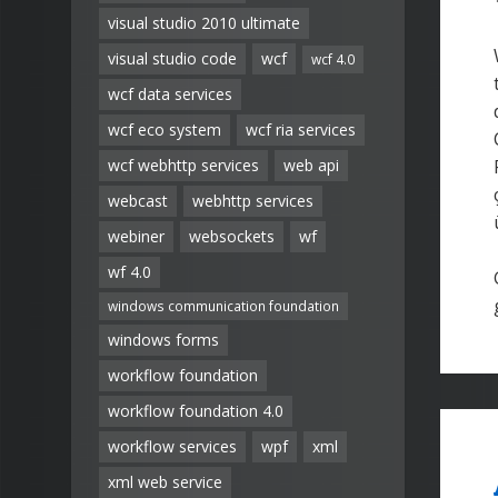
visual studio 2010 ultimate
visual studio code
wcf
wcf 4.0
wcf data services
wcf eco system
wcf ria services
wcf webhttp services
web api
webcast
webhttp services
webiner
websockets
wf
wf 4.0
windows communication foundation
windows forms
workflow foundation
workflow foundation 4.0
workflow services
wpf
xml
xml web service