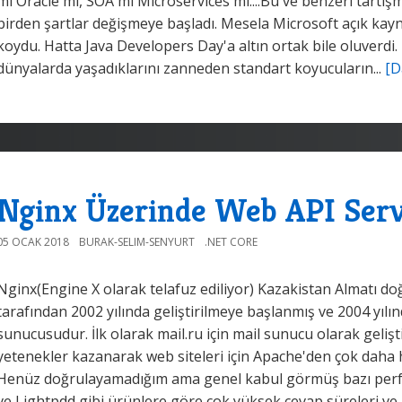
mi Oracle'mı, SOA'mı Microservices'mı....Bu ve benzeri tartı
birden şartlar değişmeye başladı. Mesela Microsoft açık kaynak
koydu. Hatta Java Developers Day'a altın ortak bile oluverdi. 
dünyalarda yaşadıklarını zanneden standart koyucuların...
[D
Nginx Üzerinde Web API Servi
05 OCAK 2018
BURAK-SELIM-SENYURT
.NET CORE
Nginx(Engine X olarak telafuz ediliyor) Kazakistan Almatı d
tarafından 2002 yılında geliştirilmeye başlanmış ve 2004 yıl
sunucusudur. İlk olarak mail.ru için mail sunucu olarak geli
yetenekler kazanarak web siteleri için Apache'den çok daha hı
Henüz doğrulayamadığım ama genel kabul görmüş bazı perfo
ve Lightpdd gibi ürünlere göre çok yüksek cevap süreleri v