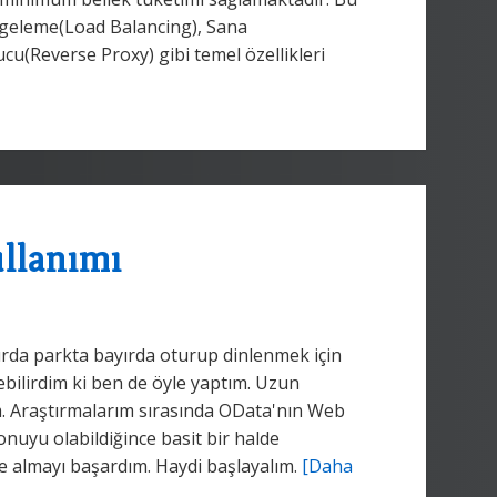
engeleme(Load Balancing), Sana
cu(Reverse Proxy) gibi temel özellikleri
llanımı
a kırda parkta bayırda oturup dinlenmek için
debilirdim ki ben de öyle yaptım. Uzun
. Araştırmalarım sırasında OData'nın Web
onuyu olabildiğince basit bir halde
 almayı başardım. Haydi başlayalım.
[Daha