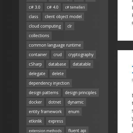
c# 3.0
c# 4.0
c# temelleri
class
client object model
cloud computing
clr
collections
common language runtime
container
crud
cryptography
cSharp
database
datatable
delegate
delete
dependency injection
design patterns
design principles
docker
dotnet
dynamic
entity framework
enum
etkinlik
express
fluent api
extension methods