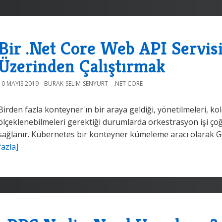
Bir .Net Core Web API Servis
Üzerinden Çalıştırmak
10 MAYIS 2019
BURAK-SELIM-SENYURT
.NET CORE
Birden fazla konteyner'ın bir araya geldiği, yönetilmeleri, k
ölçeklenebilmeleri gerektiği durumlarda orkestrasyon işi ço
sağlanır. Kubernetes bir konteyner kümeleme aracı olarak Goo
fazla]