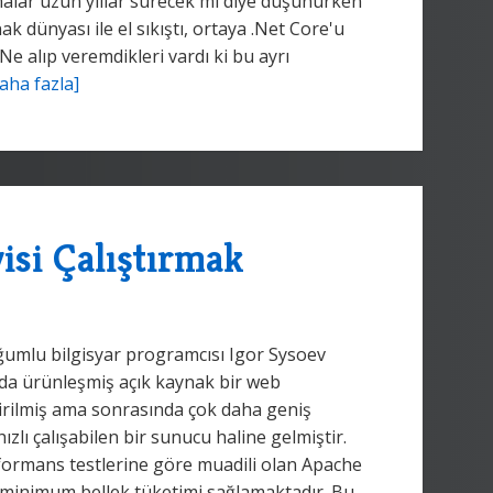
şmalar uzun yıllar sürecek mi diye düşünürken
 dünyası ile el sıkıştı, ortaya .Net Core'u
Ne alıp veremdikleri vardı ki bu ayrı
aha fazla]
si Çalıştırmak
oğumlu bilgisyar programcısı Igor Sysoev
ında ürünleşmiş açık kaynak bir web
ştirilmiş ama sonrasında çok daha geniş
zlı çalışabilen bir sunucu haline gelmiştir.
rmans testlerine göre muadili olan Apache
e minimum bellek tüketimi sağlamaktadır. Bu