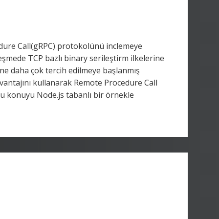
dure Call(gRPC) protokolünü inclemeye
leşmede TCP bazlı binary serileştirm ilkelerine
ine daha çok tercih edilmeye başlanmış
vantajını kullanarak Remote Procedure Call
bu konuyu Node.js tabanlı bir örnekle