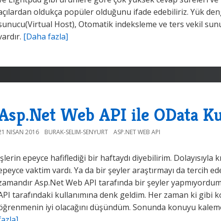
açılardan oldukça popüler olduğunu ifade edebiliriz. Yük d
sunucu(Virtual Host), Otomatik indeksleme ve ters vekil sunu
vardır.
[Daha fazla]
Asp.Net Web API ile OData Ku
21 NISAN 2016
BURAK-SELIM-SENYURT
ASP.NET WEB API
İşlerin epeyce hafiflediği bir haftaydı diyebilirim. Dolayısıyl
epeyce vaktim vardı. Ya da bir şeyler araştırmayı da tercih e
zamandır Asp.Net Web API tarafında bir şeyler yapmıyordum
API tarafındaki kullanımına denk geldim. Her zaman ki gibi k
öğrenmenin iyi olacağını düşündüm. Sonunda konuyu kaleme
fazla]