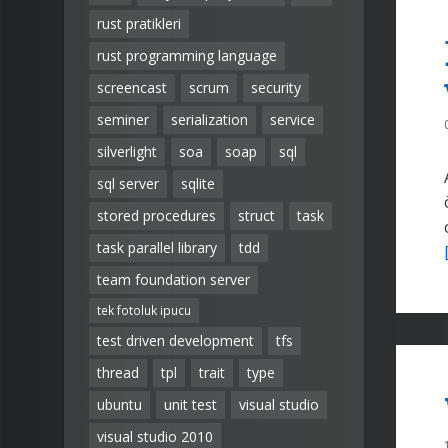
rust pratikleri
rust programming language
screencast
scrum
security
seminer
serialization
service
silverlight
soa
soap
sql
sql server
sqlite
stored procedures
struct
task
task parallel library
tdd
team foundation server
tek fotoluk ipucu
test driven development
tfs
thread
tpl
trait
type
ubuntu
unit test
visual studio
visual studio 2010