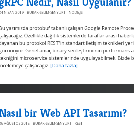
gRPC Nedir, Nasıl Uygulanır?
24 NISAN 2019
BURAK-SELIM-SENYURT
NODE.JS
Bu yazımızda protobuf tabanlı çalışan Google Remote Proce
çalışacağız. Özellikle dağıtık sistemlerde taraflar arası haber
dayanan bu protokol REST'in standart iletişim teknikleri yer
görünüyor. Genel amaç binary serileştirmenin performans a
tekniğini microservice sistemlerinde uygulayabilmek. Bizde 
incelemeye çalışacağız.
[Daha fazla]
Nasıl bir Web API Tasarımı?
06 AĞUSTOS 2018
BURAK-SELIM-SENYURT
REST