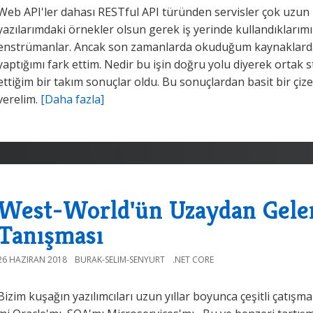
Web API'ler dahası RESTful API türünden servisler çok uzun
yazılarımdaki örnekler olsun gerek iş yerinde kullandıklarım
enstrümanlar. Ancak son zamanlarda okuduğum kaynaklardan
yaptığımı fark ettim. Nedir bu işin doğru yolu diyerek ortak 
ettiğim bir takım sonuçlar oldu. Bu sonuçlardan basit bir çize
verelim.
[Daha fazla]
West-World'ün Uzaydan Gelen
Tanışması
26 HAZIRAN 2018
BURAK-SELIM-SENYURT
.NET CORE
Bizim kuşağın yazılımcıları uzun yıllar boyunca çeşitli çatışmal