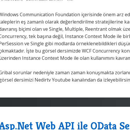
Windows Communication Foundation içerisinde önem arz ede
taleplerin eş zamanlı olarak değerlendirilme stratejilerine kar
davranış biçimi olan ve Single, Multiple, Reentrant olmak üz
Concurrency, tek başına değil, Instance Context Mode ile birli
PerSession ve Single gibi modlarda örneklenebildikleri düş
çıkmaktadır. İşte bu görsel dersimizde WCF Concurrency ko
üzerinden Instance Context Mode ile olan kullanımını kavram
Gribal sorunlar nedeniyle zaman zaman konuşmakta zorland
görsel dersimizi Nedirtv Youtube kanalından da izleyebilirsin
Asp.Net Web API ile OData Se