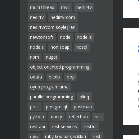
multi thread
mvc
nedir?tv
nedirtv
nedirtv?com
nedirtv?com söyleşileri
newtonsoft
node
node.js
nodejs
non soap
nosql
npm
nuget
object oriented programming
odata
oledb
oop
oyun programlama
parallel programming
plinq
post
postgresql
postman
python
query
reflection
rest
rest api
rest services
restful
ruby kod parçacıkları
rust
ruby