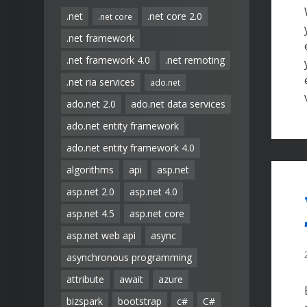
.net
.net core 2.0
.net core
.net framework
.net framework 4.0
.net remoting
.net ria services
ado.net
ado.net 2.0
ado.net data services
ado.net entity framework
ado.net entity framework 4.0
algorithms
api
asp.net
asp.net 2.0
asp.net 4.0
asp.net 4.5
asp.net core
asp.net web api
async
asynchronous programming
attribute
await
azure
bizspark
bootstrap
c#
C#