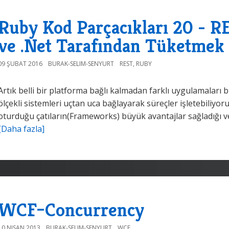
Ruby Kod Parçacıkları 20 - R
ve .Net Tarafından Tüketmek
09 ŞUBAT 2016
BURAK-SELIM-SENYURT
REST
,
RUBY
Artık belli bir platforma bağlı kalmadan farklı uygulamaları 
ölçekli sistemleri uçtan uca bağlayarak süreçler işletebiliyo
oturduğu çatıların(Frameworks) büyük avantajlar sağladığı ve iş
[Daha fazla]
WCF–Concurrency
10 NISAN 2013
BURAK-SELIM-SENYURT
WCF