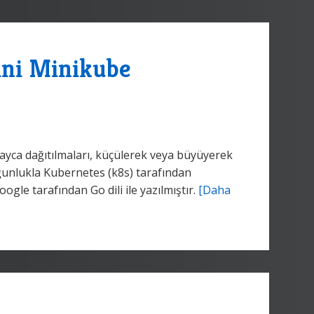
ini Minikube
olayca dağıtılmaları, küçülerek veya büyüyerek
ğunlukla Kubernetes (k8s) tarafından
gle tarafından Go dili ile yazılmıştır.
[Daha