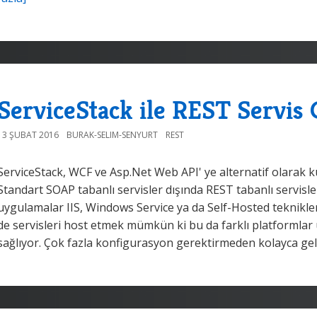
ServiceStack ile REST Servis 
13 ŞUBAT 2016
BURAK-SELIM-SENYURT
REST
ServiceStack, WCF ve Asp.Net Web API' ye alternatif olarak k
Standart SOAP tabanlı servisler dışında REST tabanlı servisleri
uygulamalar IIS, Windows Service ya da Self-Hosted teknikler
de servisleri host etmek mümkün ki bu da farklı platformla
sağlıyor. Çok fazla konfigurasyon gerektirmeden kolayca g