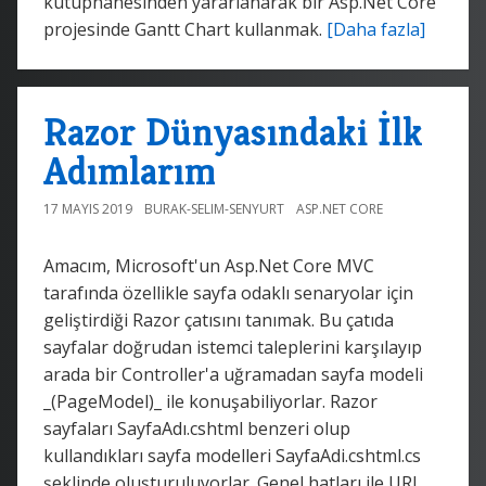
kütüphanesinden yararlanarak bir Asp.Net Core
projesinde Gantt Chart kullanmak.
[Daha fazla]
Razor Dünyasındaki İlk
Adımlarım
17 MAYIS 2019
BURAK-SELIM-SENYURT
ASP.NET CORE
Amacım, Microsoft'un Asp.Net Core MVC
tarafında özellikle sayfa odaklı senaryolar için
geliştirdiği Razor çatısını tanımak. Bu çatıda
sayfalar doğrudan istemci taleplerini karşılayıp
arada bir Controller'a uğramadan sayfa modeli
_(PageModel)_ ile konuşabiliyorlar. Razor
sayfaları SayfaAdı.cshtml benzeri olup
kullandıkları sayfa modelleri SayfaAdi.cshtml.cs
şeklinde oluşturuluyorlar. Genel hatları ile URL