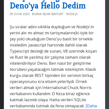
Deno'ya Hello Dedim
05 OCAK 2020
BURAK-SELIM-SENYURT
NODE.JS
Şu sıralar adını sıklıkla duyduğum ve NodeJs'in
yerini alır mı almaz mı tartışmalarını(ki öyle bir
şey yok) okuduğum Deno'yu basit bir örnekle
inceledim. Javascript haricinde dahili olarak
Typescript desteği de sunan, V8 üzerinde koşan
ve Rust ile yazılmış bir çalışma zamanı olarak
nitelendiriliyor Deno. Ben nasıl bir geliştirme
tecrübesi yaşatacağını tatmak istemiştim. Klasik
kurgu olarak REST tipinden bir servisin birkaç
operasyonunu icra etsem yeterliydi. Örnek
verileri almak için International Chuck Norris
veritabanını kullandım :D Keza biraz eğlence
katmak lazımdı olaya. Hatta verileri SQLite
veritabanında tutmak da fena olmayacak.
[Daha