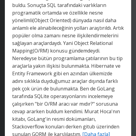
buldu. Sonuçta SQL tarafındaki varlıkların
programatik ortamda ve özellikle nesne
yönelimli(Object Oriented) dünyada nasıl daha
anlamlı ele alınabileceğinin yolları araştırıldı. Artık
popüler olma zamanı nesne ilişkilendirmelerini
sağlayan araçlardaydı. Yani Object Relational
Mapping(O/RM) konusu gündemdeydi.
Neredeyse bütün programlama çatılarının bu tip
araçlarla yakın ilişkisi bulunmakta. Hibernate ve
Entity Framework gibi en azından ülkemizde
adını sıklıkla duyduğumuz araçlar dışında farklı
pek çok ürün de bulunmakta. Ben de GoLang
tarafında SQLite operasyonlarını incelemeye
çalışırken "bir O/RM aracı var mıdır?" sorusuna
cevap ararken buldum kendimi. Murat Hoca'nın
kitabı, GoLang'in resmi dokümanları,
Stackoverflow konuları derken gitub üzerinden
sunulan GORM ile karşlılaştım.
[Daha fazla]