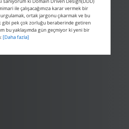
irisi sanıyorum ki Domain Driven Design(DDD)
imari ile çalışacağımıza karar vermek bir
 kurgulamak, ortak jargonu çıkarmak ve bu
k gibi pek çok zorluğu beraberinde getiren
ığım bu yaklaşımda gün geçmiyor ki yeni bir
a:
[Daha fazla]