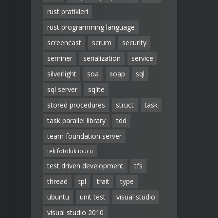
rust pratikleri
rust programming language
screencast
scrum
security
seminer
serialization
service
silverlight
soa
soap
sql
sql server
sqlite
stored procedures
struct
task
task parallel library
tdd
team foundation server
tek fotoluk ipucu
test driven development
tfs
thread
tpl
trait
type
ubuntu
unit test
visual studio
visual studio 2010