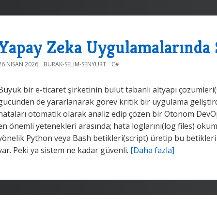
Yapay Zeka Uygulamalarında 
26 NISAN 2026
BURAK-SELIM-SENYURT
C#
Büyük bir e-ticaret şirketinin bulut tabanlı altyapı çözümler
gücünden de yararlanarak görev kritik bir uygulama geliştird
hataları otomatik olarak analiz edip çözen bir Otonom DevOps 
en önemli yetenekleri arasında; hata loglarını(log files) o
yönelik Python veya Bash betikleri(script) üretip bu betikler
var. Peki ya sistem ne kadar güvenli.
[Daha fazla]