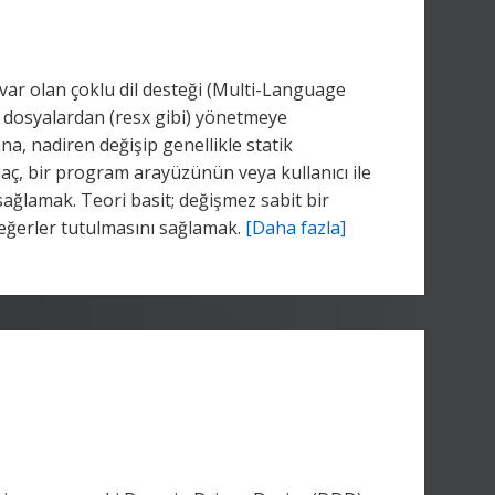
r olan çoklu dil desteği (Multi-Language
i dosyalardan (resx gibi) yönetmeye
ana, nadiren değişip genellikle statik
aç, bir program arayüzünün veya kullanıcı ile
 sağlamak. Teori basit; değişmez sabit bir
 değerler tutulmasını sağlamak.
[Daha fazla]