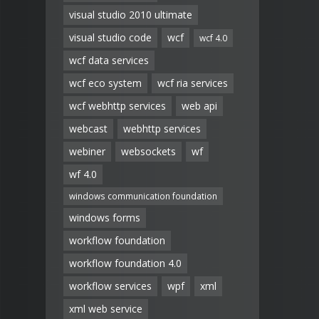
visual studio 2010 ultimate
visual studio code
wcf
wcf 4.0
wcf data services
wcf eco system
wcf ria services
wcf webhttp services
web api
webcast
webhttp services
webiner
websockets
wf
wf 4.0
windows communication foundation
windows forms
workflow foundation
workflow foundation 4.0
workflow services
wpf
xml
xml web service