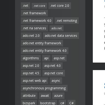
.net
.net core 2.0
.net core
.net framework
.net framework 4.0
.net remoting
.net ria services
ado.net
ado.net 2.0
ado.net data services
ado.net entity framework
ado.net entity framework 4.0
algorithms
api
asp.net
asp.net 2.0
asp.net 4.0
asp.net 4.5
asp.net core
asp.net web api
async
asynchronous programming
attribute
await
azure
bizspark
bootstrap
c#
C#