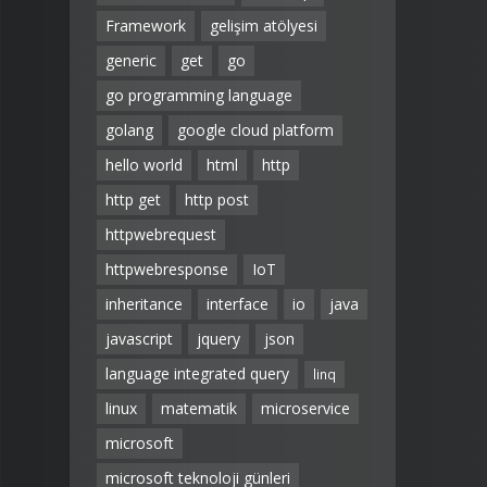
Framework
gelişim atölyesi
generic
get
go
go programming language
golang
google cloud platform
hello world
html
http
http get
http post
httpwebrequest
httpwebresponse
IoT
inheritance
interface
io
java
javascript
jquery
json
language integrated query
linq
linux
matematik
microservice
microsoft
microsoft teknoloji günleri