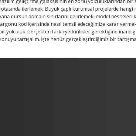
Yazılım geliştirme galaksisinin en zorlu yolculuklarından b
rotasında ilerlemek. Büyük çaplı kurumsal projelerde hangi m
yana dursun domain sınırlarını belirlemek, model nesneleri
jargonu kod içerisinde nasıl temsil edeceğimize karar verme
bir yolculuk. Gerçekten farklı yetkinlikler gerektiğine inand
konuyu tartışalım. İşte henüz gerçekleştirdiğimiz bir tartışm