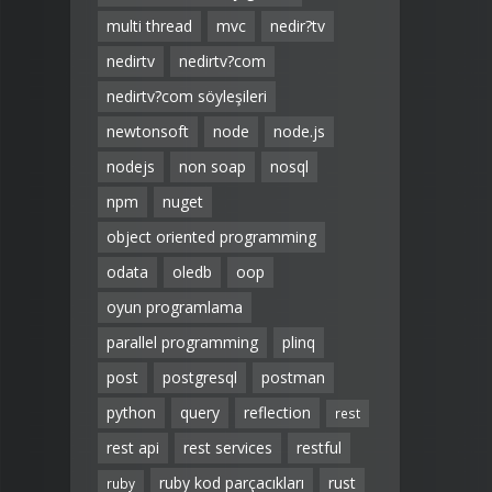
multi thread
mvc
nedir?tv
nedirtv
nedirtv?com
nedirtv?com söyleşileri
newtonsoft
node
node.js
nodejs
non soap
nosql
npm
nuget
object oriented programming
odata
oledb
oop
oyun programlama
parallel programming
plinq
post
postgresql
postman
python
query
reflection
rest
rest api
rest services
restful
ruby kod parçacıkları
rust
ruby