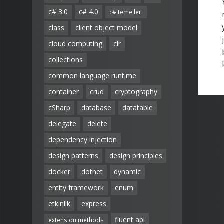
c# 3.0
c# 4.0
c# temelleri
class
client object model
cloud computing
clr
collections
common language runtime
container
crud
cryptography
cSharp
database
datatable
delegate
delete
dependency injection
design patterns
design principles
docker
dotnet
dynamic
entity framework
enum
etkinlik
express
fluent api
extension methods