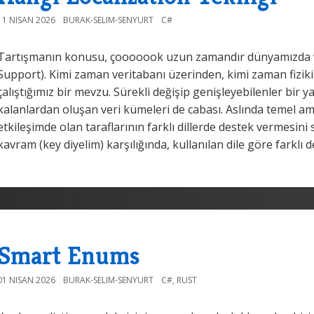
11 NISAN 2026
BURAK-SELIM-SENYURT
C#
Tartışmanın konusu, çooooook uzun zamandır dünyamızda va
Support). Kimi zaman veritabanı üzerinden, kimi zaman fizik
çalıştığımız bir mevzu. Sürekli değişip genişleyebilenler bir y
kalanlardan oluşan veri kümeleri de cabası. Aslında temel am
etkileşimde olan taraflarının farklı dillerde destek vermesini
kavram (key diyelim) karşılığında, kullanılan dile göre farklı
Smart Enums
01 NISAN 2026
BURAK-SELIM-SENYURT
C#
,
RUST