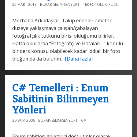
25 MART 2013
BURAK-SELIM-SENYURT
TEK FOTOLUK IPUCU
Merhaba Arkadaşlar, Takip edenler amatör
düzeye yaklaşmaya çalışan/çabalayan
fotoğrafçılık tutkunu birisi olduğumu bilirler.
Hatta okullarda “Fotoğrafçı ve Hataları…” konulu
bir ders konusu olabilecek kadar iddialı bir foto
bloğumda da bulunm...
[Daha fazla]
C# Temelleri : Enum
Sabitinin Bilinmeyen
Yönleri
30 EKIM 2006
BURAK-SELIM-SENYURT
C#
Enum sabitleri geliştirici dostu tipler olarak