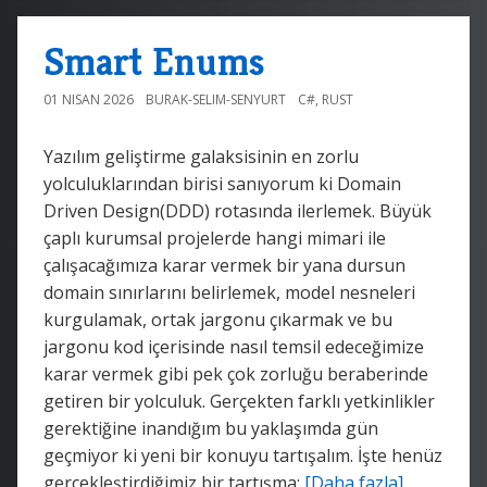
Smart Enums
01 NISAN 2026
BURAK-SELIM-SENYURT
C#
,
RUST
Yazılım geliştirme galaksisinin en zorlu
yolculuklarından birisi sanıyorum ki Domain
Driven Design(DDD) rotasında ilerlemek. Büyük
çaplı kurumsal projelerde hangi mimari ile
çalışacağımıza karar vermek bir yana dursun
domain sınırlarını belirlemek, model nesneleri
kurgulamak, ortak jargonu çıkarmak ve bu
jargonu kod içerisinde nasıl temsil edeceğimize
karar vermek gibi pek çok zorluğu beraberinde
getiren bir yolculuk. Gerçekten farklı yetkinlikler
gerektiğine inandığım bu yaklaşımda gün
geçmiyor ki yeni bir konuyu tartışalım. İşte henüz
gerçekleştirdiğimiz bir tartışma:
[Daha fazla]