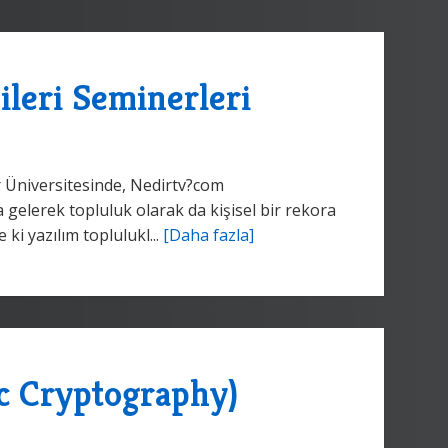
ileri Seminerleri
 Üniversitesinde, Nedirtv?com
a gelerek topluluk olarak da kişisel bir rekora
ki yazılım toplulukl...
[Daha fazla]
c Cryptography)