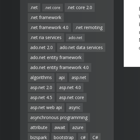
.net
.net core 2.0
.net core
.net framework
.net framework 4.0
.net remoting
.net ria services
ado.net
ado.net 2.0
ado.net data services
ado.net entity framework
ado.net entity framework 4.0
algorithms
api
asp.net
asp.net 2.0
asp.net 4.0
asp.net 4.5
asp.net core
asp.net web api
async
asynchronous programming
attribute
await
azure
bizspark
bootstrap
c#
C#