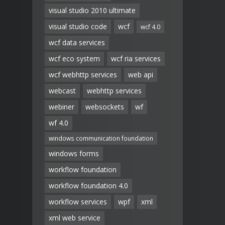
visual studio 2010 ultimate
visual studio code
wcf
wcf 4.0
wcf data services
wcf eco system
wcf ria services
wcf webhttp services
web api
webcast
webhttp services
webiner
websockets
wf
wf 4.0
windows communication foundation
windows forms
workflow foundation
workflow foundation 4.0
workflow services
wpf
xml
xml web service