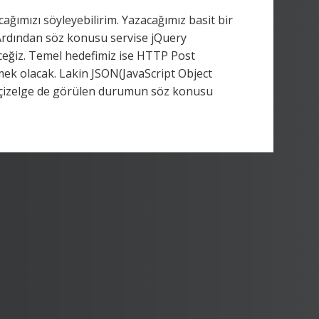
ağımızı söyleyebilirim. Yazacağımız basit bir
. Ardından söz konusu servise jQuery
ceğiz. Temel hedefimiz ise HTTP Post
mek olacak. Lakin JSON(JavaScript Object
i çizelge de görülen durumun söz konusu