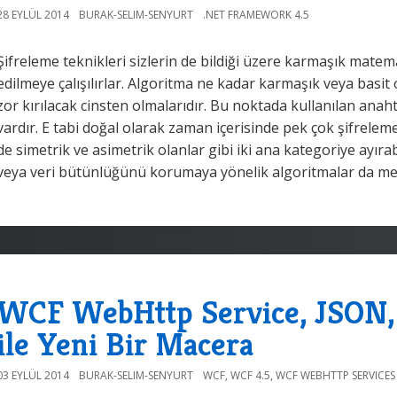
28 EYLÜL 2014
BURAK-SELIM-SENYURT
.NET FRAMEWORK 4.5
Şifreleme teknikleri sizlerin de bildiği üzere karmaşık matema
edilmeye çalışılırlar. Algoritma ne kadar karmaşık veya basit
zor kırılacak cinsten olmalarıdır. Bu noktada kullanılan anah
vardır. E tabi doğal olarak zaman içerisinde pek çok şifreleme
de simetrik ve asimetrik olanlar gibi iki ana kategoriye ayıra
veya veri bütünlüğünü korumaya yönelik algoritmalar da me
WCF WebHttp Service, JSON, 
ile Yeni Bir Macera
03 EYLÜL 2014
BURAK-SELIM-SENYURT
WCF
,
WCF 4.5
,
WCF WEBHTTP SERVICES