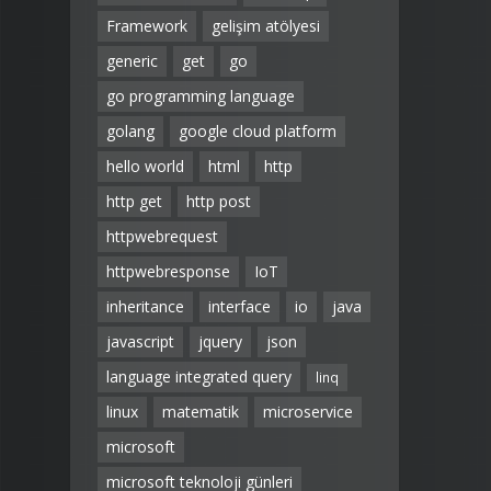
Framework
gelişim atölyesi
generic
get
go
go programming language
golang
google cloud platform
hello world
html
http
http get
http post
httpwebrequest
httpwebresponse
IoT
inheritance
interface
io
java
javascript
jquery
json
language integrated query
linq
linux
matematik
microservice
microsoft
microsoft teknoloji günleri