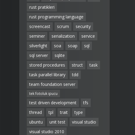
rust pratikleri
rust programming language
screencast
scrum
security
seminer
serialization
service
silverlight
soa
soap
sql
sql server
sqlite
stored procedures
struct
task
task parallel library
tdd
team foundation server
tek fotoluk ipucu
test driven development
tfs
thread
tpl
trait
type
ubuntu
unit test
visual studio
visual studio 2010