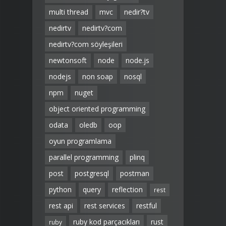
multi thread
mvc
nedir?tv
nedirtv
nedirtv?com
nedirtv?com söyleşileri
newtonsoft
node
node.js
nodejs
non soap
nosql
npm
nuget
object oriented programming
odata
oledb
oop
oyun programlama
parallel programming
plinq
post
postgresql
postman
python
query
reflection
rest
rest api
rest services
restful
ruby kod parçacıkları
rust
ruby