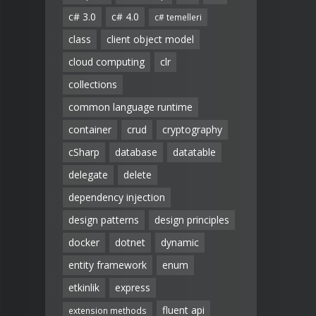
c# 3.0
c# 4.0
c# temelleri
class
client object model
cloud computing
clr
collections
common language runtime
container
crud
cryptography
cSharp
database
datatable
delegate
delete
dependency injection
design patterns
design principles
docker
dotnet
dynamic
entity framework
enum
etkinlik
express
fluent api
extension methods