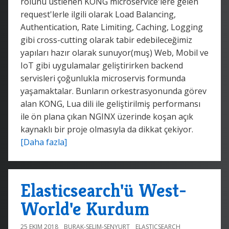
rolünü üstlenen KONG microservice'lere gelen
request'lerle ilgili olarak Load Balancing,
Authentication, Rate Limiting, Caching, Logging
gibi cross-cutting olarak tabir edebileceğimiz
yapıları hazır olarak sunuyor(muş) Web, Mobil ve
IoT gibi uygulamalar geliştirirken backend
servisleri çoğunlukla microservis formunda
yaşamaktalar. Bunların orkestrasyonunda görev
alan KONG, Lua dili ile geliştirilmiş performansı
ile ön plana çıkan NGINX üzerinde koşan açık
kaynaklı bir proje olmasıyla da dikkat çekiyor.
[Daha fazla]
Elasticsearch'ü West-
World'e Kurdum
25 EKIM 2018
BURAK-SELIM-SENYURT
ELASTICSEARCH