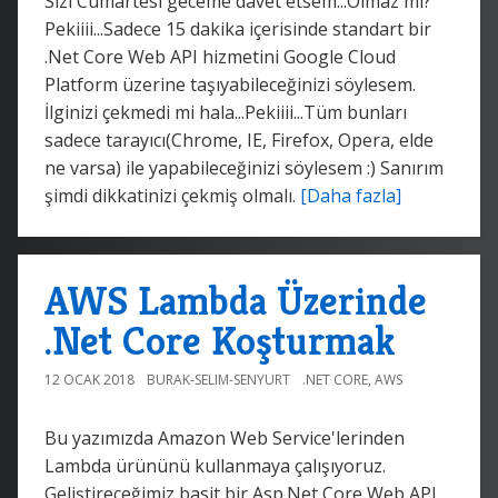
Sizi Cumartesi geceme davet etsem...Olmaz mı?
Pekiiii...Sadece 15 dakika içerisinde standart bir
.Net Core Web API hizmetini Google Cloud
Platform üzerine taşıyabileceğinizi söylesem.
İlginizi çekmedi mi hala...Pekiiii...Tüm bunları
sadece tarayıcı(Chrome, IE, Firefox, Opera, elde
ne varsa) ile yapabileceğinizi söylesem :) Sanırım
şimdi dikkatinizi çekmiş olmalı.
[Daha fazla]
AWS Lambda Üzerinde
.Net Core Koşturmak
12 OCAK 2018
BURAK-SELIM-SENYURT
.NET CORE
,
AWS
Bu yazımızda Amazon Web Service'lerinden
Lambda ürününü kullanmaya çalışıyoruz.
Geliştireceğimiz basit bir Asp.Net Core Web API