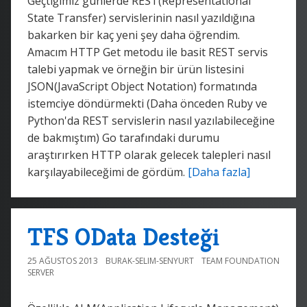
Geçtiğimiz günlerde REST(Representational
State Transfer) servislerinin nasıl yazıldığına
bakarken bir kaç yeni şey daha öğrendim.
Amacım HTTP Get metodu ile basit REST servis
talebi yapmak ve örneğin bir ürün listesini
JSON(JavaScript Object Notation) formatında
istemciye döndürmekti (Daha önceden Ruby ve
Python'da REST servislerin nasıl yazılabileceğine
de bakmıştım) Go tarafındaki durumu
araştırırken HTTP olarak gelecek talepleri nasıl
karşılayabileceğimi de gördüm.
[Daha fazla]
TFS OData Desteği
25 AĞUSTOS 2013
BURAK-SELIM-SENYURT
TEAM FOUNDATION
SERVER