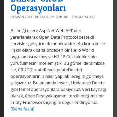
Operasyonları
25 NISAN 2013
BURAK-SELIM-SENYURT
ASP.NET WEB API
Bilindiği üzere Asp.Net Web API’ den
yararlanılarak Open Data Protocol destekli
servisler geliştirmek mümkündür. Bu konu ile ile
ilişkili olarak daha önceden bir Hello World
uygulaması yazmış ve HTTP Get taleplerinin
yürütülmesini incelemiştik. Bu görsel dersimizde
ise, CRUD(CreateReadUpdateDelete)
operasyonlarının nasıl yapılabileceğini görmeye
çalışıyoruz. Bu anlamda Insert, Update ve Delete
gibi temel operasyonlara bakıyoruz. Veri kaynağı
olarak, Code First yaklaşımını tercih ettiğimiz bir
Entity Framework içeriğini değerlendiriyoruz.
[Daha fazla]