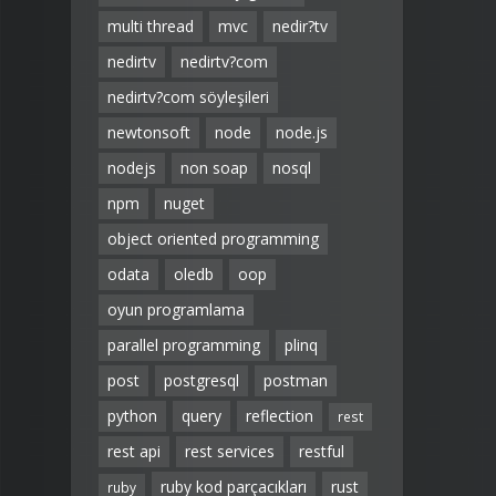
multi thread
mvc
nedir?tv
nedirtv
nedirtv?com
nedirtv?com söyleşileri
newtonsoft
node
node.js
nodejs
non soap
nosql
npm
nuget
object oriented programming
odata
oledb
oop
oyun programlama
parallel programming
plinq
post
postgresql
postman
python
query
reflection
rest
rest api
rest services
restful
ruby kod parçacıkları
rust
ruby