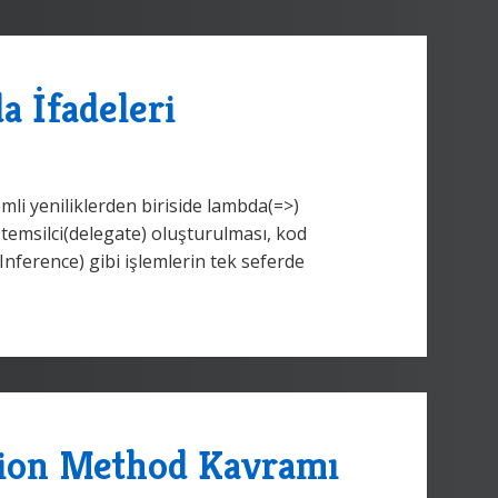
a İfadeleri
mli yeniliklerden biriside lambda(=>)
 temsilci(delegate) oluşturulması, kod
nference) gibi işlemlerin tek seferde
sion Method Kavramı