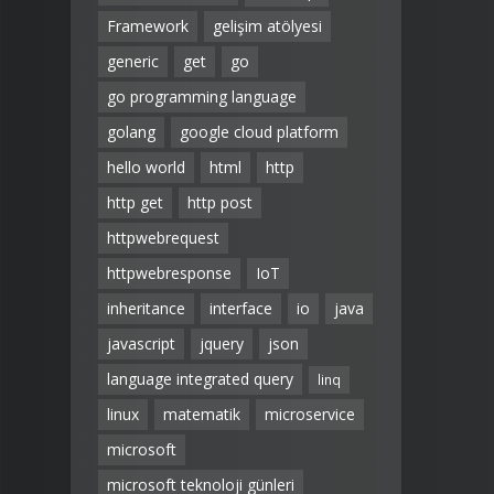
Framework
gelişim atölyesi
generic
get
go
go programming language
golang
google cloud platform
hello world
html
http
http get
http post
httpwebrequest
httpwebresponse
IoT
inheritance
interface
io
java
javascript
jquery
json
language integrated query
linq
linux
matematik
microservice
microsoft
microsoft teknoloji günleri