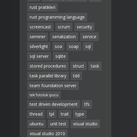
rust pratikleri
rust programming language
screencast
scrum
security
seminer
serialization
service
silverlight
soa
soap
sql
sql server
sqlite
stored procedures
struct
task
task parallel library
tdd
team foundation server
tek fotoluk ipucu
test driven development
tfs
thread
tpl
trait
type
ubuntu
unit test
visual studio
visual studio 2010