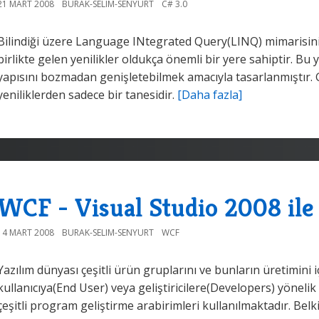
21 MART 2008
BURAK-SELIM-SENYURT
C# 3.0
Bilindiği üzere Language INtegrated Query(LINQ) mimarisinin 
birlikte gelen yenilikler oldukça önemli bir yere sahiptir. Bu
yapısını bozmadan genişletebilmek amacıyla tasarlanmıştır.
yeniliklerden sadece bir tanesidir.
[Daha fazla]
WCF - Visual Studio 2008 ile 
14 MART 2008
BURAK-SELIM-SENYURT
WCF
Yazılım dünyası çeşitli ürün gruplarını ve bunların üretimini
kullanıcıya(End User) veya geliştiricilere(Developers) yöneli
çeşitli program geliştirme arabirimleri kullanılmaktadır. Bel