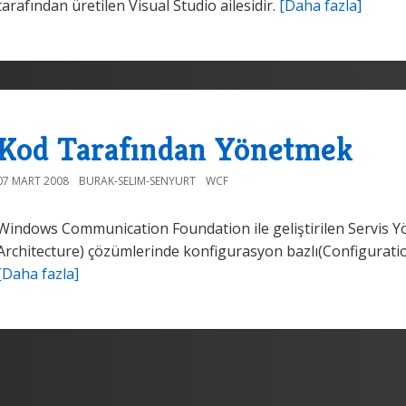
tarafından üretilen Visual Studio ailesidir.
[Daha fazla]
Kod Tarafından Yönetmek
07 MART 2008
BURAK-SELIM-SENYURT
WCF
Windows Communication Foundation ile geliştirilen Servis 
Architecture) çözümlerinde konfigurasyon bazlı(Configuratio
[Daha fazla]