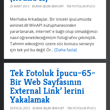
25 MART 2013
BURAK-SELIM-SENYURT
TEK FOTOLUK IPUCU
Merhaba Arkadaşlar, Bir önceki ipucumuzda
wininet.dll WinAPI kütüphanesinden
yararlanarak, internet’ e bağlı olup olmadığımızı
nasıl öğrenebileceğimizin fotoğrafını çekmiştik.
Tahmin edeceğiniz üzere söz konusu senaryo
için tek yol bu değil. Ör...
[Daha fazla]
Tek Fotoluk İpucu–65–
Bir Web Sayfasının
External Link’ lerini
Yakalamak
20 EYLÜL 2012
BURAK-SELIM-SENYURT
TEK FOTOLUK IPUCU