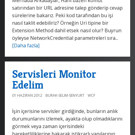
Merhaba Arkadaşlar, Hani bazen komut
satırından bir URL adresine talep gönderip cevap
sürelerine bakarız. Peki kod tarafından bu işi
nasıl taklit edebiliriz? Örneğin Uri tipine bir
Extension Method dahil etsek nasıl olur? Buyrun
öyleyse NetworkCredential parametreleri sıra...
[Daha fazla]
Servisleri Monitor
Edelim
01 HAZIRAN 2012
BURAK-SELIM-SENYURT
WCF
İşin içerisine servisler girdiğinde, bunların anlık
durumunlarını izlemek, ayakta olup olmadıklarını
görmek veya zaman içerisindeki
hareketliliklerine bakarak istikrarlı yapılarının