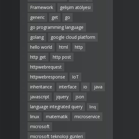
Framework
gelişim atölyesi
generic
get
go
go programming language
golang
google cloud platform
hello world
html
http
http get
http post
httpwebrequest
httpwebresponse
IoT
inheritance
interface
io
java
javascript
jquery
json
language integrated query
linq
linux
matematik
microservice
microsoft
microsoft teknoloji günleri