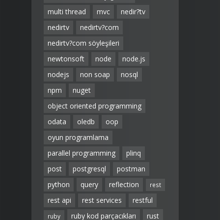
multi thread
mvc
nedir?tv
nedirtv
nedirtv?com
nedirtv?com söyleşileri
newtonsoft
node
node.js
nodejs
non soap
nosql
npm
nuget
object oriented programming
odata
oledb
oop
oyun programlama
parallel programming
plinq
post
postgresql
postman
python
query
reflection
rest
rest api
rest services
restful
ruby kod parçacıkları
rust
ruby