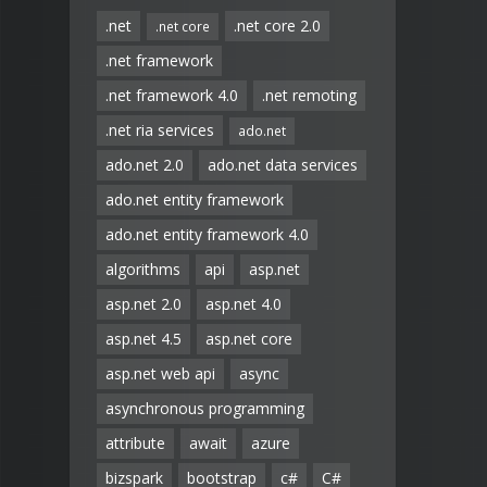
.net
.net core 2.0
.net core
.net framework
.net framework 4.0
.net remoting
.net ria services
ado.net
ado.net 2.0
ado.net data services
ado.net entity framework
ado.net entity framework 4.0
algorithms
api
asp.net
asp.net 2.0
asp.net 4.0
asp.net 4.5
asp.net core
asp.net web api
async
asynchronous programming
attribute
await
azure
bizspark
bootstrap
c#
C#