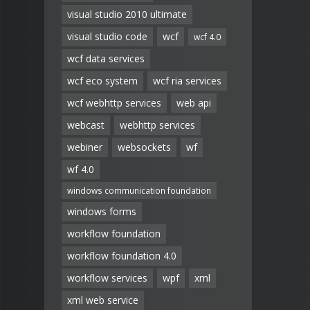
visual studio 2010 ultimate
visual studio code
wcf
wcf 4.0
wcf data services
wcf eco system
wcf ria services
wcf webhttp services
web api
webcast
webhttp services
webiner
websockets
wf
wf 4.0
windows communication foundation
windows forms
workflow foundation
workflow foundation 4.0
workflow services
wpf
xml
xml web service