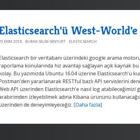
Elasticsearch'ü West-World'
25 EKIM 2018
BURAK-SELIM-SENYURT
ELASTICSEARCH
Elasticsearch bir veritabanı üzerindeki google arama motoru 
raporlama konularında hız avantajı sağlayan açık kaynak b
kolay. Bu yazımızda Ubuntu 16.04 üzerine Elasticsearch'ü ku
Postman'den yararlanarak RESTful bazlı API servislerini deney
Web API üzerinden Elasticsearch'e nasıl log atabileceğimizi g
arabirimden izleyebilmek adına Kibana ürününü kullanacağız.
üzerinden de deneyimleyeceğiz.
[Daha fazla]