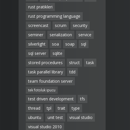
rust pratikleri
rust programming language
screencast
scrum
security
seminer
serialization
service
silverlight
soa
soap
sql
sql server
sqlite
stored procedures
struct
task
task parallel library
tdd
team foundation server
tek fotoluk ipucu
test driven development
tfs
thread
tpl
trait
type
ubuntu
unit test
visual studio
visual studio 2010