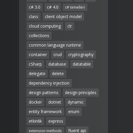
c# 3.0
c# 4.0
c# temelleri
class
client object model
cloud computing
clr
collections
common language runtime
container
crud
cryptography
cSharp
database
datatable
delegate
delete
dependency injection
design patterns
design principles
docker
dotnet
dynamic
entity framework
enum
etkinlik
express
fluent api
extension methods