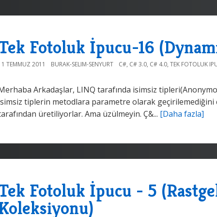
Tek Fotoluk İpucu-16 (Dynami
11 TEMMUZ 2011
BURAK-SELIM-SENYURT
C#
,
C# 3.0
,
C# 4.0
,
TEK FOTOLUK IP
Merhaba Arkadaşlar, LINQ tarafında isimsiz tipleri(Anonymo
isimsiz tiplerin metodlara parametre olarak geçirilemediğini 
tarafından üretiliyorlar. Ama üzülmeyin. Ç&...
[Daha fazla]
Tek Fotoluk İpucu - 5 (Rastgel
Koleksiyonu)