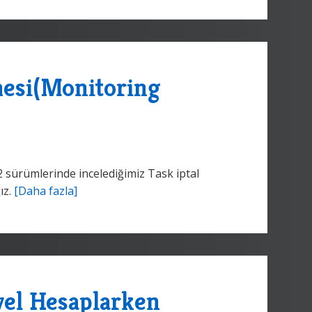
mesi(Monitoring
sürümlerinde incelediğimiz Task iptal
ız.
[Daha fazla]
yel Hesaplarken