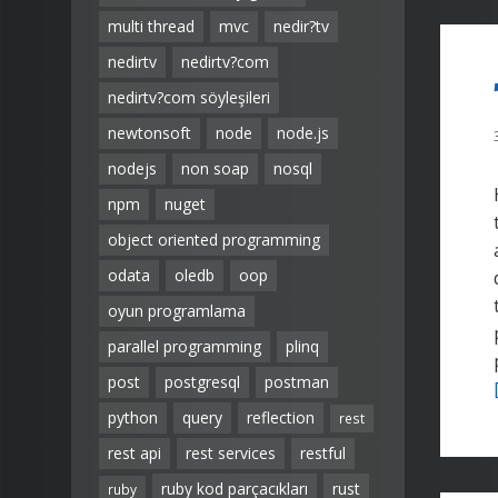
multi thread
mvc
nedir?tv
nedirtv
nedirtv?com
nedirtv?com söyleşileri
newtonsoft
node
node.js
nodejs
non soap
nosql
npm
nuget
object oriented programming
odata
oledb
oop
oyun programlama
parallel programming
plinq
post
postgresql
postman
python
query
reflection
rest
rest api
rest services
restful
ruby kod parçacıkları
rust
ruby