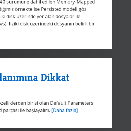
k 4.0 sürümüne dahil edilen Memory-Mapped
dığımız örnekte ise Persisted modeli göz
iki disk üzerinde yer alan dosyalar ile
), fiziki disk üzerindeki dosyanın belirli bir
lanımına Dikkat
 özelliklerden birisi olan Default Parameters
od parçası ile başlayalım.
[Daha fazla]