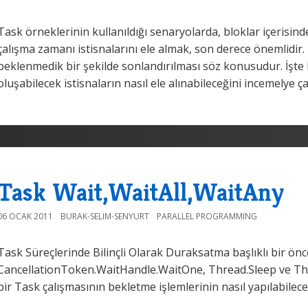
Task örneklerinin kullanıldığı senaryolarda, bloklar içerisinde
çalışma zamanı istisnalarını ele almak, son derece önemlidir.
beklenmedik bir şekilde sonlandırılması söz konusudur. İşte 
oluşabilecek istisnaların nasıl ele alınabileceğini incemelye ça
Task Wait,WaitAll,WaitAny
06 OCAK 2011
BURAK-SELIM-SENYURT
PARALLEL PROGRAMMING
Task Süreçlerinde Bilinçli Olarak Duraksatma başlıklı bir ön
CancellationToken.WaitHandle.WaitOne, Thread.Sleep ve Th
bir Task çalışmasının bekletme işlemlerinin nasıl yapılabilece