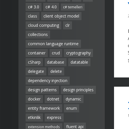
c# 3.0
c# 4.0
c# temelleri
class
client object model
cloud computing
clr
collections
common language runtime
container
crud
cryptography
cSharp
database
datatable
delegate
delete
dependency injection
design patterns
design principles
docker
dotnet
dynamic
entity framework
enum
etkinlik
express
fluent api
extension methods