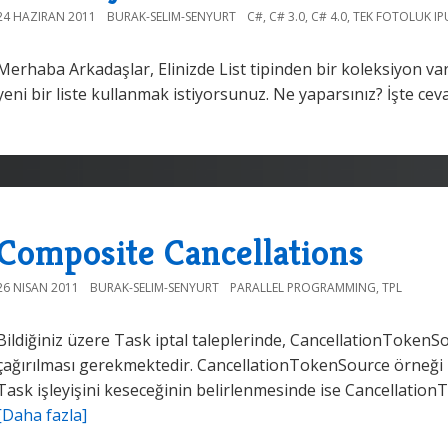
24 HAZIRAN 2011
BURAK-SELIM-SENYURT
C#
,
C# 3.0
,
C# 4.0
,
TEK FOTOLUK I
Merhaba Arkadaşlar, Elinizde List tipinden bir koleksiyon var
yeni bir liste kullanmak istiyorsunuz. Ne yaparsınız? İşte ce
Composite Cancellations
26 NISAN 2011
BURAK-SELIM-SENYURT
PARALLEL PROGRAMMING
,
TPL
Bildiğiniz üzere Task iptal taleplerinde, CancellationToken
çağırılması gerekmektedir. CancellationTokenSource örneği ü
Task işleyişini keseceğinin belirlenmesinde ise Cancellatio
[Daha fazla]