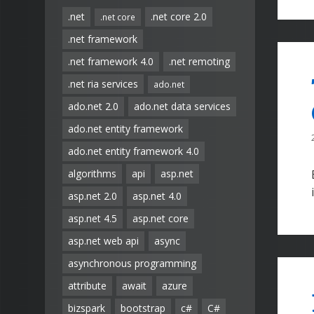
.net
.net core 2.0
.net core
.net framework
.net framework 4.0
.net remoting
.net ria services
ado.net
ado.net 2.0
ado.net data services
ado.net entity framework
ado.net entity framework 4.0
algorithms
api
asp.net
asp.net 2.0
asp.net 4.0
asp.net 4.5
asp.net core
asp.net web api
async
asynchronous programming
attribute
await
azure
bizspark
bootstrap
c#
C#