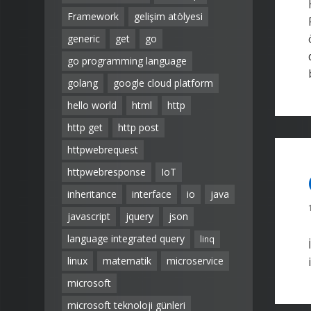
Framework
gelişim atölyesi
generic
get
go
go programming language
golang
google cloud platform
hello world
html
http
http get
http post
httpwebrequest
httpwebresponse
IoT
inheritance
interface
io
java
javascript
jquery
json
language integrated query
linq
linux
matematik
microservice
microsoft
microsoft teknoloji günleri