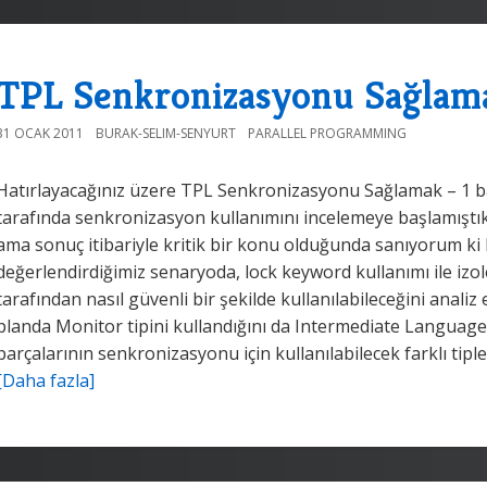
TPL Senkronizasyonu Sağlamak
31 OCAK 2011
BURAK-SELIM-SENYURT
PARALLEL PROGRAMMING
Hatırlayacağınız üzere TPL Senkronizasyonu Sağlamak – 1 başl
tarafında senkronizasyon kullanımını incelemeye başlamıştık
ama sonuç itibariyle kritik bir konu olduğunda sanıyorum ki 
değerlendirdiğimiz senaryoda, lock keyword kullanımı ile izole e
tarafından nasıl güvenli bir şekilde kullanılabileceğini analiz
planda Monitor tipini kullandığını da Intermediate Language
parçalarının senkronizasyonu için kullanılabilecek farklı tiple
[Daha fazla]