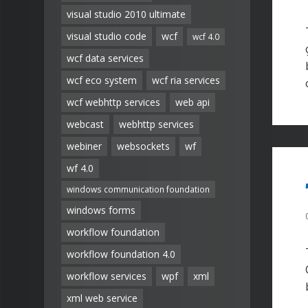
visual studio 2010 ultimate
visual studio code
wcf
wcf 4.0
wcf data services
wcf eco system
wcf ria services
wcf webhttp services
web api
webcast
webhttp services
webiner
websockets
wf
wf 4.0
windows communication foundation
windows forms
workflow foundation
workflow foundation 4.0
workflow services
wpf
xml
xml web service