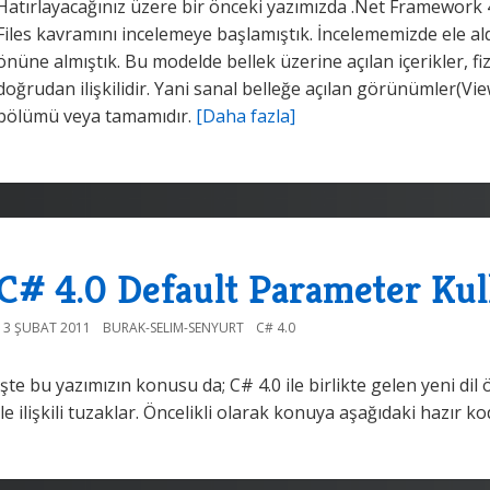
Hatırlayacağınız üzere bir önceki yazımızda .Net Framewor
Files kavramını incelemeye başlamıştık. İncelememizde ele al
önüne almıştık. Bu modelde bellek üzerine açılan içerikler, fiz
doğrudan ilişkilidir. Yani sanal belleğe açılan görünümler(Views
bölümü veya tamamıdır.
[Daha fazla]
C# 4.0 Default Parameter Kul
13 ŞUBAT 2011
BURAK-SELIM-SENYURT
C# 4.0
İşte bu yazımızın konusu da; C# 4.0 ile birlikte gelen yeni dil
ile ilişkili tuzaklar. Öncelikli olarak konuya aşağıdaki hazır k