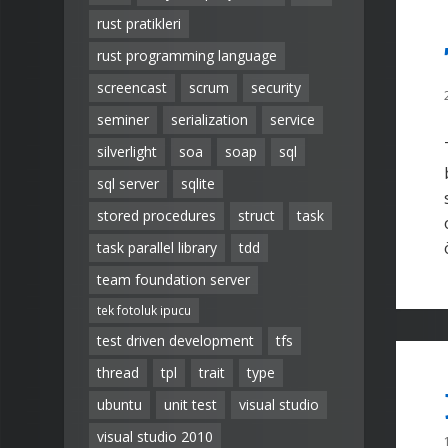
rust pratikleri
rust programming language
screencast
scrum
security
seminer
serialization
service
silverlight
soa
soap
sql
sql server
sqlite
stored procedures
struct
task
task parallel library
tdd
team foundation server
tek fotoluk ipucu
test driven development
tfs
thread
tpl
trait
type
ubuntu
unit test
visual studio
visual studio 2010