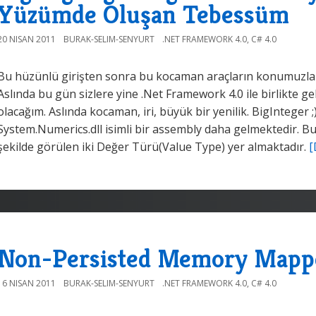
Yüzümde Oluşan Tebessüm
20 NISAN 2011
BURAK-SELIM-SENYURT
.NET FRAMEWORK 4.0
,
C# 4.0
Bu hüzünlü girişten sonra bu kocaman araçların konumuzla n
Aslında bu gün sizlere yine .Net Framework 4.0 ile birlikte g
olacağım. Aslında kocaman, iri, büyük bir yenilik. BigInteger ;
System.Numerics.dll isimli bir assembly daha gelmektedir. Bu
şekilde görülen iki Değer Türü(Value Type) yer almaktadır.
[
Non-Persisted Memory Mappe
16 NISAN 2011
BURAK-SELIM-SENYURT
.NET FRAMEWORK 4.0
,
C# 4.0