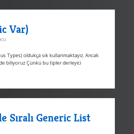
c Var)
UCU
us Types) oldukça sık kullanmaktayız. Ancak
de biliyoruz Çünkü bu tipler derleyici
e Sıralı Generic List