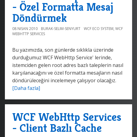
- Özel Formatta Mesaj
Döndürmek
08 NISAN 2010
BURAK-SELIM-SENYURT
WCF ECO SYSTEM
,
WCF
WEBHTTP SERVICES
Bu yazımızda, son günlerde sıklıkla üzerinde
durduğumuz WCF WebHttp Service' lerinde,
istemciden gelen root adres bazlı taleplerin nasıl
karşılanacağını ve özel formatta mesajların nasıl
döndürüleceğini incelemeye çalışıyor olacağız.
[Daha fazla]
WCF WebHttp Services
- Client Bazlı Cache