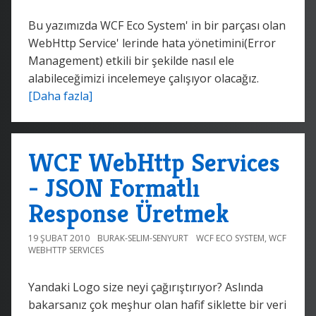
Bu yazımızda WCF Eco System' in bir parçası olan
WebHttp Service' lerinde hata yönetimini(Error
Management) etkili bir şekilde nasıl ele
alabileceğimizi incelemeye çalışıyor olacağız.
[Daha fazla]
WCF WebHttp Services
- JSON Formatlı
Response Üretmek
19 ŞUBAT 2010
BURAK-SELIM-SENYURT
WCF ECO SYSTEM
,
WCF
WEBHTTP SERVICES
Yandaki Logo size neyi çağırıştırıyor? Aslında
bakarsanız çok meşhur olan hafif siklette bir veri