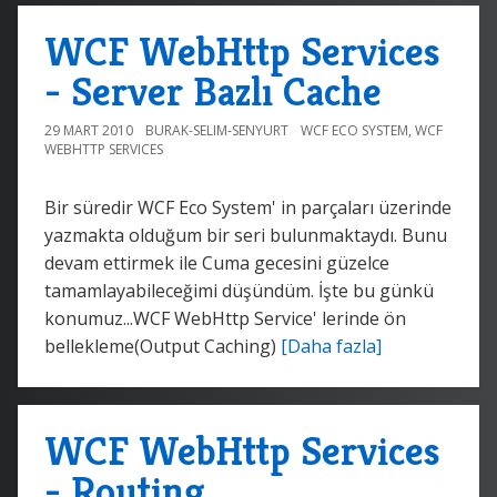
WCF WebHttp Services
- Server Bazlı Cache
29 MART 2010
BURAK-SELIM-SENYURT
WCF ECO SYSTEM
,
WCF
WEBHTTP SERVICES
Bir süredir WCF Eco System' in parçaları üzerinde
yazmakta olduğum bir seri bulunmaktaydı. Bunu
devam ettirmek ile Cuma gecesini güzelce
tamamlayabileceğimi düşündüm. İşte bu günkü
konumuz...WCF WebHttp Service' lerinde ön
bellekleme(Output Caching)
[Daha fazla]
WCF WebHttp Services
- Routing