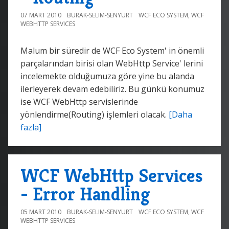
07 MART 2010
BURAK-SELIM-SENYURT
WCF ECO SYSTEM
,
WCF
WEBHTTP SERVICES
Malum bir süredir de WCF Eco System' in önemli
parçalarından birisi olan WebHttp Service' lerini
incelemekte olduğumuza göre yine bu alanda
ilerleyerek devam edebiliriz. Bu günkü konumuz
ise WCF WebHttp servislerinde
yönlendirme(Routing) işlemleri olacak.
[Daha
fazla]
WCF WebHttp Services
- Error Handling
05 MART 2010
BURAK-SELIM-SENYURT
WCF ECO SYSTEM
,
WCF
WEBHTTP SERVICES