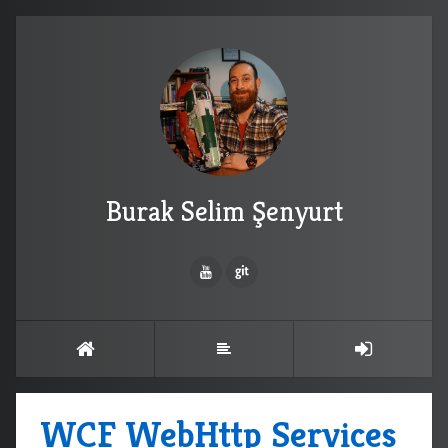
Burak Selim Şenyurt
WCF WebHttp Services