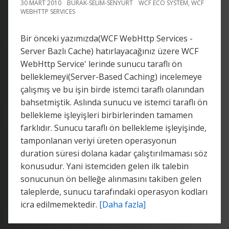
30 MART 2010
BURAK-SELIM-SENYURT
WCF ECO SYSTEM
,
WCF
WEBHTTP SERVICES
Bir önceki yazımızda(WCF WebHttp Services -
Server Bazlı Cache) hatırlayacağınız üzere WCF
WebHttp Service' lerinde sunucu taraflı ön
belleklemeyi(Server-Based Caching) incelemeye
çalışmış ve bu işin birde istemci taraflı olanından
bahsetmiştik. Aslında sunucu ve istemci taraflı ön
bellekleme işleyişleri birbirlerinden tamamen
farklıdır. Sunucu taraflı ön bellekleme işleyişinde,
tamponlanan veriyi üreten operasyonun
duration süresi dolana kadar çalıştırılmaması söz
konusudur. Yani istemciden gelen ilk talebin
sonucunun ön belleğe alınmasını takiben gelen
taleplerde, sunucu tarafındaki operasyon kodları
icra edilmemektedir.
[Daha fazla]