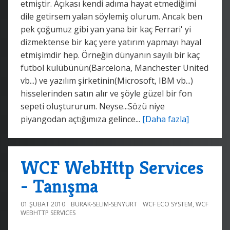
etmiştir. Açıkası kendi adıma hayat etmediğimi
dile getirsem yalan söylemiş olurum. Ancak ben
pek çoğumuz gibi yan yana bir kaç Ferrari' yi
dizmektense bir kaç yere yatırım yapmayı hayal
etmişimdir hep. Örneğin dünyanın sayılı bir kaç
futbol kulübünün(Barcelona, Manchester United
vb...) ve yazılım şirketinin(Microsoft, IBM vb...)
hisselerinden satın alır ve şöyle güzel bir fon
sepeti oluştururum. Neyse...Sözü niye
piyangodan açtığımıza gelince...
[Daha fazla]
WCF WebHttp Services
- Tanışma
01 ŞUBAT 2010
BURAK-SELIM-SENYURT
WCF ECO SYSTEM
,
WCF
WEBHTTP SERVICES