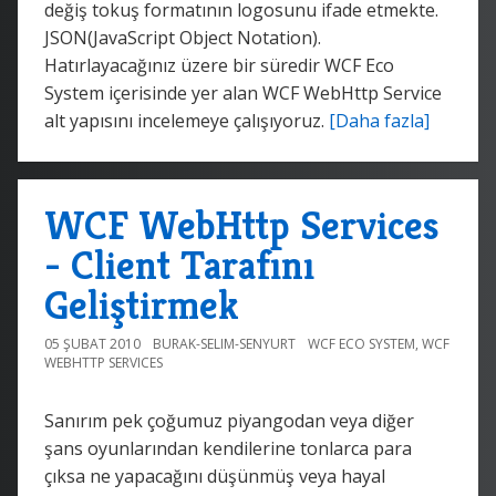
değiş tokuş formatının logosunu ifade etmekte.
JSON(JavaScript Object Notation).
Hatırlayacağınız üzere bir süredir WCF Eco
System içerisinde yer alan WCF WebHttp Service
alt yapısını incelemeye çalışıyoruz.
[Daha fazla]
WCF WebHttp Services
- Client Tarafını
Geliştirmek
05 ŞUBAT 2010
BURAK-SELIM-SENYURT
WCF ECO SYSTEM
,
WCF
WEBHTTP SERVICES
Sanırım pek çoğumuz piyangodan veya diğer
şans oyunlarından kendilerine tonlarca para
çıksa ne yapacağını düşünmüş veya hayal