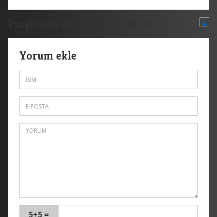
Pingbacks and trackbacks (1)
+
Yorum ekle
5+5 =