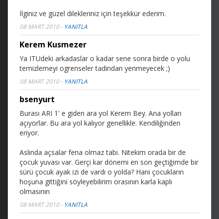
İlginiz ve güzel dilekleriniz için teşekkür ederim.
08 MART 2010
-
YANITLA
Kerem Kusmezer
Ya ITUdeki arkadaslar o kadar sene sonra birde o yolu
temizlemeyi ogrenseler tadindan yenmeyecek ;)
08 MART 2010
-
YANITLA
bsenyurt
Burası ARI 1' e giden ara yol Kerem Bey. Ana yolları
açıyorlar. Bu ara yol kalıyor genellikle. Kendiliğinden
eriyor.
Aslında açsalar fena olmaz tabi. Nitekim orada bir de
çocuk yuvası var. Gerçi kar dönemi en son geçtiğimde bir
sürü çocuk ayak izi de vardı o yolda?
Hani çocukların
hoşuna gittiğini söyleyebilirim orasının karla kaplı
olmasının
08 MART 2010
-
YANITLA