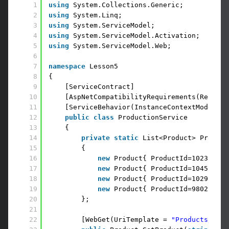
1
using
System.Collections.Generic;
2
using
System.Linq;
3
using
System.ServiceModel;
4
using
System.ServiceModel.Activation;
5
using
System.ServiceModel.Web;
6
7
namespace
Lesson5
8
{
9
[ServiceContract]
10
[AspNetCompatibilityRequirements(Require
11
[ServiceBehavior(InstanceContextMode = I
12
public
class
ProductionService
13
{
14
private
static
List<Product> Product
15
{
16
new
Product{ ProductId=1023, Nam
17
new
Product{ ProductId=1045, Nam
18
new
Product{ ProductId=1029, Nam
19
new
Product{ ProductId=9802, Nam
20
};
21
22
[WebGet(UriTemplate = 
"Products/{Pro