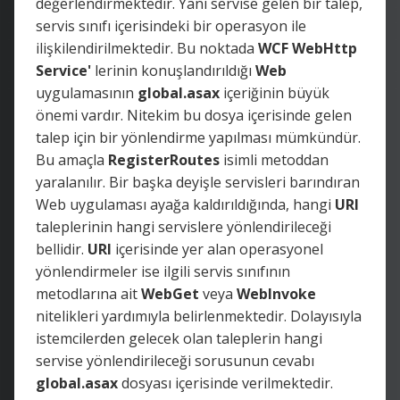
değerlendirmektedir. Yani servise gelen bir talep,
servis sınıfı içerisindeki bir operasyon ile
ilişkilendirilmektedir. Bu noktada
WCF WebHttp
Service'
lerinin konuşlandırıldığı
Web
uygulamasının
global.asax
içeriğinin büyük
önemi vardır. Nitekim bu dosya içerisinde gelen
talep için bir yönlendirme yapılması mümkündür.
Bu amaçla
RegisterRoutes
isimli metoddan
yaralanılır. Bir başka deyişle servisleri barındıran
Web uygulaması ayağa kaldırıldığında, hangi
URI
taleplerinin hangi servislere yönlendirileceği
bellidir.
URI
içerisinde yer alan operasyonel
yönlendirmeler ise ilgili servis sınıfının
metodlarına ait
WebGet
veya
WebInvoke
nitelikleri yardımıyla belirlenmektedir. Dolayısıyla
istemcilerden gelecek olan taleplerin hangi
servise yönlendirileceği sorusunun cevabı
global.asax
dosyası içerisinde verilmektedir.