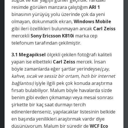
resimde görülen manzara çalıştığım
ARI 1
binasının yürüyüş yolu üzerinde çok da yeni
olmayan, dokunmatik ekran,
Windows Mobile
gibi ileri özellikleri bulunmayan ancak
Carl Zeiss
mercekli
Sony Ericsson K810i
marka cep
telefonum tarafından çekilmiştir.
3.1 Megapiksel
ölçekli çekilen fotoğrafı kaliteli
yapan ise elbetteki
Carl Zeiss
mercek. İnsan
böyle zamanlarda eğer şartlar yerindeyse
(çay,
kahve, sıcak ve sessiz bir ortam, hızlı bir internet
bağlantısı)
işiyle ilgili pek çok konuda araştırma
fırsatı bulabiliyor. Malum böyle havalarda sizde
benim gibi evden çıkmamayı veya mesai sonrası
şirkette bir kaç saat durmayı tercih
edinenlerdenseniz, yapılacaklar listesinin belkide
en başında yenilikleri araştırmak vardır diye
düşünüyorum. Malum bir süredir de
WCF Eco