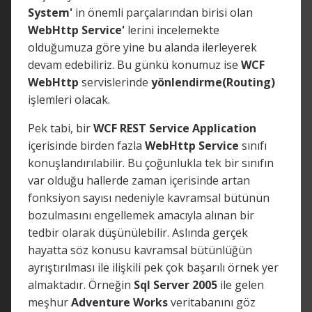
System'
in önemli parçalarından birisi olan
WebHttp Service'
lerini incelemekte
olduğumuza göre yine bu alanda ilerleyerek
devam edebiliriz. Bu günkü konumuz ise
WCF
WebHttp
servislerinde
yönlendirme(Routing)
işlemleri olacak.
Pek tabi, bir
WCF REST Service Application
içerisinde birden fazla
WebHttp Service
sınıfı
konuşlandırılabilir. Bu çoğunlukla tek bir sınıfın
var olduğu hallerde zaman içerisinde artan
fonksiyon sayısı nedeniyle kavramsal bütünün
bozulmasını engellemek amacıyla alınan bir
tedbir olarak düşünülebilir. Aslında gerçek
hayatta söz konusu kavramsal bütünlüğün
ayrıştırılması ile ilişkili pek çok başarılı örnek yer
almaktadır. Örneğin
Sql Server 2005
ile gelen
meşhur
Adventure Works
veritabanını göz