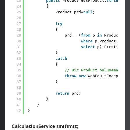
23
public
Product GetProduct(
string
Pro
24
{
25
Product prd=
null
;
26
27
try
28
{
29
prd = (
from
p 
in
Products
30
where
p.ProductId.ToS
31
select
p).First();
32
}
33
catch
34
{           
35
// Bir Product bulunamama ol
36
throw
new
WebFaultException(
37
}
38
39
return
prd;
40
}
41
}
42
}
CalculationService sınıfımız;