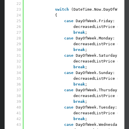
22
23
switch
(DateTime.Now.DayOfWeek)
24
{
25
case
DayOfWeek.Friday:
26
decreasedListPrice = cur
27
break
;
28
case
DayOfWeek.Monday:
29
decreasedListPrice = cur
30
break
;
31
case
DayOfWeek.Saturday:
32
decreasedListPrice = cur
33
break
;
34
case
DayOfWeek.Sunday:
35
decreasedListPrice = cur
36
break
;
37
case
DayOfWeek.Thursday:
38
decreasedListPrice = cur
39
break
;
40
case
DayOfWeek.Tuesday:
41
decreasedListPrice = cur
42
break
;
43
case
DayOfWeek.Wednesday: