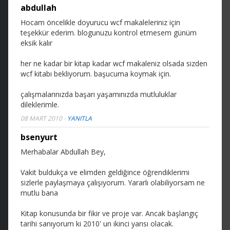
abdullah
Hocam öncelikle doyurucu wcf makaleleriniz için
teşekkür ederim. blogunuzu kontrol etmesem günüm
eksik kalır
her ne kadar bir kitap kadar wcf makaleniz olsada sizden
wcf kitabı bekliyorum. başucuma koymak için.
çalışmalarınızda başarı yaşamınızda mutluluklar
dileklerimle.
08 MART 2010
-
YANITLA
bsenyurt
Merhabalar Abdullah Bey,
Vakit buldukça ve elimden geldiğince öğrendiklerimi
sizlerle paylaşmaya çalışıyorum. Yararlı olabiliyorsam ne
mutlu bana
Kitap konusunda bir fikir ve proje var. Ancak başlangıç
tarihi sanıyorum ki 2010' un ikinci yarısı olacak.