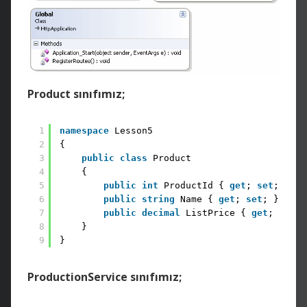
Product sınıfımız;
1
namespace
Lesson5
2
{
3
public
class
Product
4
{
5
public
int
ProductId { 
get
; 
set
; }
6
public
string
Name { 
get
; 
set
; }
7
public
decimal
ListPrice { 
get
; 
set
; 
8
}
9
}
ProductionService sınıfımız;