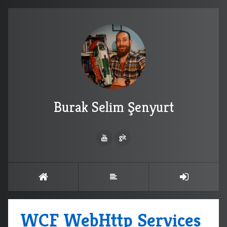
Burak Selim Şenyurt
WCF WebHttp Services