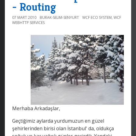
- Routing
07 MART 2010
BURAK-SELIM-SENYURT
WCF ECO SYSTEM
,
WCF
WEBHTTP SERVICES
Merhaba Arkadaşlar,
Geçtiğimiz aylarda yurdumuzun en güzel
şehirlerinden birisi olan İstanbul' da, oldukça
soğuk ve kar yağışlı günler geçirdik. Yandaki