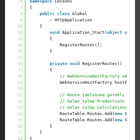
6
namespace
Lesson5
7
{
8
public
class
Global 
9
: HttpApplication
10
{
11
void
Application_Start(
object
sender
12
{
13
RegisterRoutes();
14
}
15
16
private
void
RegisterRoutes()
17
{
18
// WebServiceHostFactory nesnesi
19
WebServiceHostFactory hostFactor
20
21
// Route tablosuna gerekli eşleş
22
// Gelen talep Productions içins
23
// Gelen talep Calculations için
24
RouteTable.Routes.Add(
new
Servic
25
RouteTable.Routes.Add(
new
Servic
26
}
27
}
28
}