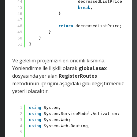
44
decreasedListPrice = cur
45
break
;
46
}
47
48
return
decreasedListPrice;
49
}
50
}
51
}
Ve gelelim projemizin en önemli kısmına.
Yönlendirme ile ilişkili olarak
global.asax
dosyasında yer alan
RegisterRoutes
metodunun içeriğini aşağıdaki gibi değiştirmemiz
yeterli olacaktır.
1
using
System;
2
using
System.ServiceModel.Activation;
3
using
System.Web;
4
using
System.Web.Routing;
5