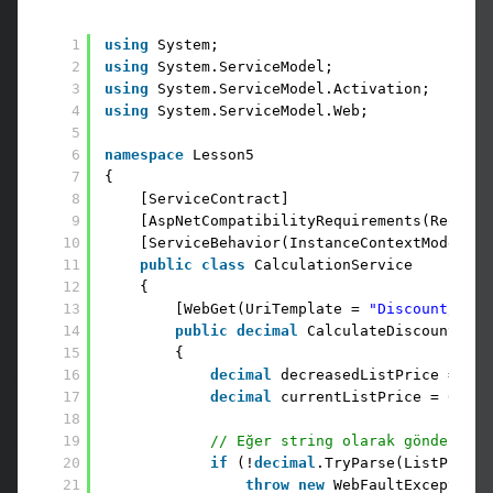
1
using
System;
2
using
System.ServiceModel;
3
using
System.ServiceModel.Activation;
4
using
System.ServiceModel.Web;
5
6
namespace
Lesson5
7
{
8
[ServiceContract]
9
[AspNetCompatibilityRequirements(Require
10
[ServiceBehavior(InstanceContextMode = I
11
public
class
CalculationService
12
{
13
[WebGet(UriTemplate = 
"Discount/{Lis
14
public
decimal
CalculateDiscountList
15
{
16
decimal
decreasedListPrice = 0;
17
decimal
currentListPrice = 0;
18
19
// Eğer string olarak gönderilen
20
if
(!
decimal
.TryParse(ListPrice,
21
throw
new
WebFaultException(