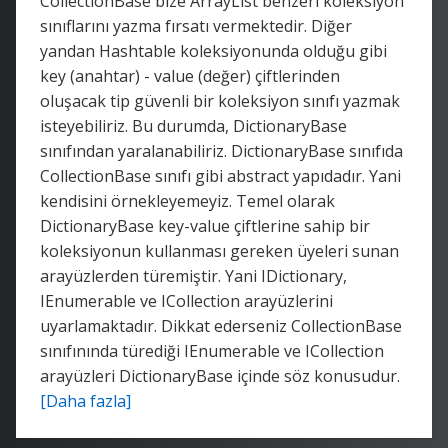
CollectionBase bize ArrayList benzeri koleksiyon
sınıflarını yazma fırsatı vermektedir. Diğer
yandan Hashtable koleksiyonunda olduğu gibi
key (anahtar) - value (değer) çiftlerinden
oluşacak tip güvenli bir koleksiyon sınıfı yazmak
isteyebiliriz. Bu durumda, DictionaryBase
sınıfından yaralanabiliriz. DictionaryBase sınıfıda
CollectionBase sınıfı gibi abstract yapıdadır. Yani
kendisini örnekleyemeyiz. Temel olarak
DictionaryBase key-value çiftlerine sahip bir
koleksiyonun kullanması gereken üyeleri sunan
arayüzlerden türemiştir. Yani IDictionary,
IEnumerable ve ICollection arayüzlerini
uyarlamaktadır. Dikkat ederseniz CollectionBase
sınıfınında türediği IEnumerable ve ICollection
arayüzleri DictionaryBase içinde söz konusudur.
[Daha fazla]