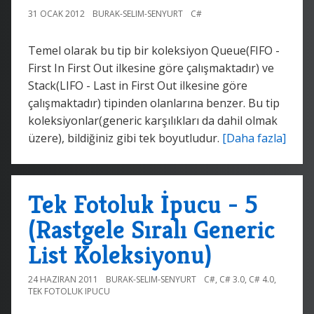
31 OCAK 2012
BURAK-SELIM-SENYURT
C#
Temel olarak bu tip bir koleksiyon Queue(FIFO -
First In First Out ilkesine göre çalışmaktadır) ve
Stack(LIFO - Last in First Out ilkesine göre
çalışmaktadır) tipinden olanlarına benzer. Bu tip
koleksiyonlar(generic karşılıkları da dahil olmak
üzere), bildiğiniz gibi tek boyutludur.
[Daha fazla]
Tek Fotoluk İpucu - 5
(Rastgele Sıralı Generic
List Koleksiyonu)
24 HAZIRAN 2011
BURAK-SELIM-SENYURT
C#
,
C# 3.0
,
C# 4.0
,
TEK FOTOLUK IPUCU