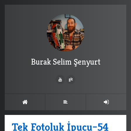
Burak Selim Şenyurt
Tek Fotoluk İpucu–54