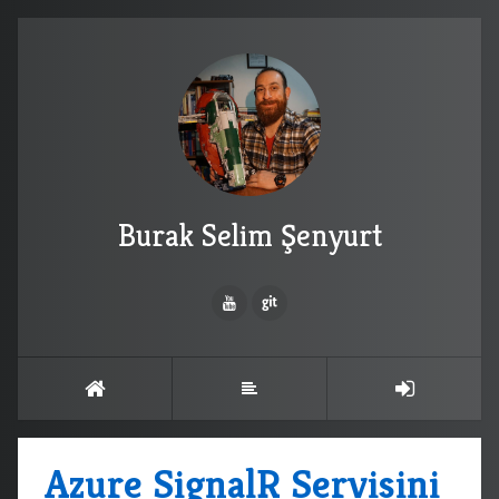
Burak Selim Şenyurt
Azure SignalR Servisini