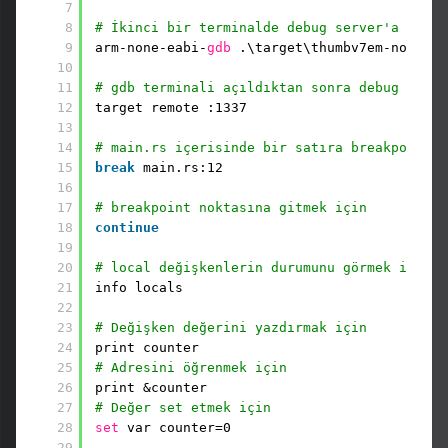
7
8
# İkinci bir terminalde debug server'a bağla
9
arm-none-eabi-
gdb
.\target\thumbv7em-none-ea
10
11
# gdb terminali açıldıktan sonra debug serve
12
target remote :1337
13
14
# main.rs içerisinde bir satıra breakpoint e
15
break
main.rs:12
16
17
# breakpoint noktasına gitmek için
18
continue
19
20
# local değişkenlerin durumunu görmek için
21
info locals
22
23
# Değişken değerini yazdırmak için
24
print counter
25
# Adresini öğrenmek için
26
print &counter
27
# Değer set etmek için
28
set
var counter=0
29