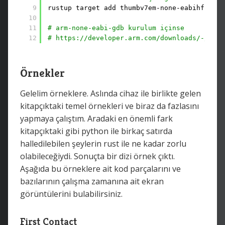
9
rustup target add thumbv7em-none-eabihf
10
11
# arm-none-eabi-gdb kurulum içinse 
12
# https://developer.arm.com/downloads/-/gnu-
Örnekler
Gelelim örneklere. Aslında cihaz ile birlikte gelen
kitapçıktaki temel örnekleri ve biraz da fazlasını
yapmaya çalıştım. Aradaki en önemli fark
kitapçıktaki gibi python ile birkaç satırda
halledilebilen şeylerin rust ile ne kadar zorlu
olabileceğiydi. Sonuçta bir dizi örnek çıktı.
Aşağıda bu örneklere ait kod parçalarını ve
bazılarının çalışma zamanına ait ekran
görüntülerini bulabilirsiniz.
First Contact