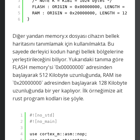
3
/* NOTE K = KiBi = 1024 bytes */
4
FLASH : ORIGIN = 0x00000000, LENGTH = 512K
5
RAM : ORIGIN = 0x20000000, LENGTH = 128K
6
}
Diğer yandan memory.x dosyası cihazın bellek
haritasını tanımlamak için kullanılmakta. Bu
sayede derleyici kodun hangi bellek bölgelerine
yerleştirileceğini biliyor. Yukarıdaki tanıma göre
FLASH memory'si `0x00000000` adresinden
başlayarak 512 Kilobyte uzunluğunda, RAM ise
`0x20000000` adresinden başlayarak 128 Kilobyte
uzunluğunda bir yer kaplıyor. İlk örneğimize ait
rust program kodları ise şöyle.
1
#![no_std]
2
#![no_main]
3
4
use cortex_m::asm::nop;