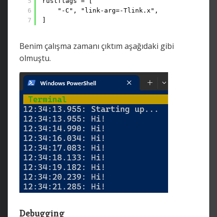
5
rustflags = [
6
"-C", "link-arg=-Tlink.x",
7
]
Benim çalışma zamanı çıktım aşağıdaki gibi
olmuştu.
Debugging