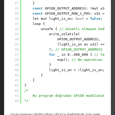
27
}
28
const
GPIO0_OUTPUT_ADDRESS: *mut u32 = (
29
const
GPIO0_OUTPUT_ROW_1_POS: u32 = 21; 
30
let mut light_is_on: 
bool
= 
false
;
31
loop { 
32
unsafe { 
// Güvenli olmayan kod bloğ
33
write_volatile(
34
GPIO0_OUTPUT_ADDRESS,
35
(light_is_on as u32) << GPIO
36
); 
// GPIO0_OUTPUT_ADDRESS adres
37
for
_ in 0..400_000 { 
// Yaklaşı
38
nop(); 
// No-operation döngü
39
}
40
light_is_on = !light_is_on;
41
}
42
}
43
}
44
/*
45
Bu program doğrudan GPIO0 modülünün bell
46
*/
Uygulamayı doğrudan cihaza dağıtmak için pek