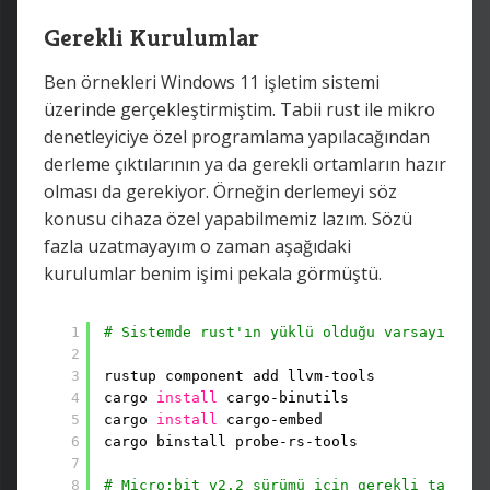
Gerekli Kurulumlar
Ben örnekleri Windows 11 işletim sistemi
üzerinde gerçekleştirmiştim. Tabii rust ile mikro
denetleyiciye özel programlama yapılacağından
derleme çıktılarının ya da gerekli ortamların hazır
olması da gerekiyor. Örneğin derlemeyi söz
konusu cihaza özel yapabilmemiz lazım. Sözü
fazla uzatmayayım o zaman aşağıdaki
kurulumlar benim işimi pekala görmüştü.
1
# Sistemde rust'ın yüklü olduğu varsayılmışt
2
3
rustup component add llvm-tools
4
cargo 
install
cargo-binutils
5
cargo 
install
cargo-embed
6
cargo binstall probe-rs-tools
7
8
# Micro:bit v2.2 sürümü için gerekli target 