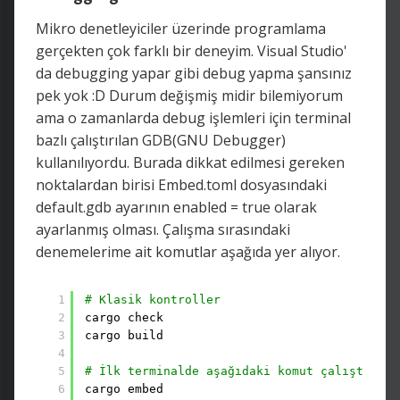
Mikro denetleyiciler üzerinde programlama
gerçekten çok farklı bir deneyim. Visual Studio'
da debugging yapar gibi debug yapma şansınız
pek yok :D Durum değişmiş midir bilemiyorum
ama o zamanlarda debug işlemleri için terminal
bazlı çalıştırılan GDB(GNU Debugger)
kullanılıyordu. Burada dikkat edilmesi gereken
noktalardan birisi Embed.toml dosyasındaki
default.gdb ayarının enabled = true olarak
ayarlanmış olması. Çalışma sırasındaki
denemelerime ait komutlar aşağıda yer alıyor.
1
# Klasik kontroller
2
cargo check
3
cargo build
4
5
# İlk terminalde aşağıdaki komut çalıştırılı
6
cargo embed