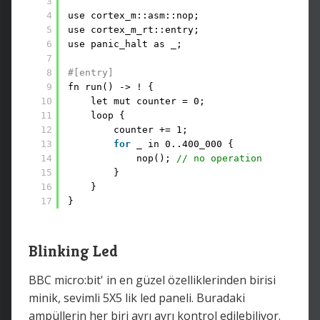
3
4
use cortex_m::asm::nop;
5
use cortex_m_rt::entry;
6
use panic_halt as _;
7
8
#[entry]
9
fn run() -> ! {
10
let mut counter = 0;
11
loop {
12
counter += 1;
13
for
_ in 0..400_000 {
14
nop(); 
// no operation
15
}
16
}
17
}
Blinking Led
BBC micro:bit' in en güzel özelliklerinden birisi
minik, sevimli 5X5 lik led paneli. Buradaki
ampüllerin her biri ayrı ayrı kontrol edilebiliyor.