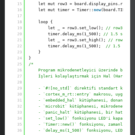
15
let mut row3 = board.display_pins.row3; 
16
let mut timer = Timer::
new
(board.TIMER0)
17
18
loop {
19
let _ = row3.set_low(); 
// row3 pini
20
timer.delay_ms(1_500); 
// 1.5 saniye
21
let _ = row3.set_high(); 
// row3 pin
22
timer.delay_ms(1_500);  
// 1.5 saniy
23
}
24
}
25
/*
26
Program mikrodenetleyici üzerinde bir LE
27
İşleri kolaylaştırmak için Hal (Hardware
28
29
- `#![no_std]` direktifi standart kütüph
30
- `cortex_m_rt::entry` makrosu, uygulama
31
- `embedded_hal` kütüphanesi, donanım ar
32
- `microbit` kütüphanesi, mikrodenetleyi
33
- `panic_halt` kütüphanesi, bir hata dur
34
- `set_low()` fonksiyonu LED'i kapatır, 
35
- `Timer::new()` fonksiyonu, zamanlayıcı
36
- `delay_ms(1_500)` fonksiyonu, LED'in y