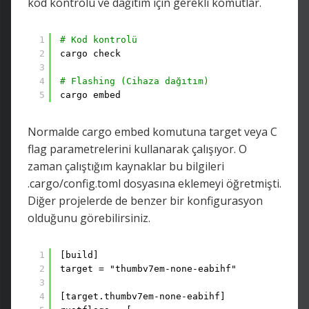
kod kontrolü ve dağıtım için gerekli komutlar.
1
# Kod kontrolü
2
cargo check
3
4
# Flashing (Cihaza dağıtım)
5
cargo embed
Normalde cargo embed komutuna target veya C
flag parametrelerini kullanarak çalışıyor. O
zaman çalıştığım kaynaklar bu bilgileri
.cargo/config.toml dosyasına eklemeyi öğretmişti.
Diğer projelerde de benzer bir konfigurasyon
olduğunu görebilirsiniz.
1
[build]
2
target = "thumbv7em-none-eabihf"
3
4
[target.thumbv7em-none-eabihf]