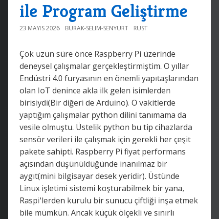
ile Program Geliştirme
23 MAYIS 2026
BURAK-SELIM-SENYURT
RUST
Çok uzun süre önce Raspberry Pi üzerinde
deneysel çalışmalar gerçekleştirmiştim. O yıllar
Endüstri 4.0 furyasının en önemli yapıtaşlarından
olan IoT denince akla ilk gelen isimlerden
birisiydi(Bir diğeri de Arduino). O vakitlerde
yaptığım çalışmalar python dilini tanımama da
vesile olmuştu. Üstelik python bu tip cihazlarda
sensör verileri ile çalışmak için gerekli her çeşit
pakete sahipti. Raspberry Pi fiyat performans
açısından düşünüldüğünde inanılmaz bir
aygıt(mini bilgisayar desek yeridir). Üstünde
Linux işletimi sistemi koşturabilmek bir yana,
Raspi'lerden kurulu bir sunucu çiftliği inşa etmek
bile mümkün. Ancak küçük ölçekli ve sınırlı