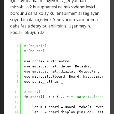
için soyutlamalar sağlıyor. Diğer yandan
microbit-v2 kütüphanesi de mikrodenetleyici
bordunu daha kolay kullanabilmemizi sağlayan
soyutlamaları içeriyor. Yine yorum satırlarında
daha fazla detay bulabilirsiniz. Üşenmeyin,
kodları okuyun :D
1
#![no_main]
2
#![no_std]
3
4
use cortex_m_rt::entry;
5
use embedded_hal::delay::DelayNs;
6
use embedded_hal::digital::OutputPin;
7
use microbit::{board::Board, hal::timer::Tim
8
use panic_halt as _;
9
10
#[entry]
11
fn start() -> ! { 
// "!" işareti, fonksiyonu
12
13
let mut board = Board::take().unwrap(); 
14
let _ = board.display_pins.col3.set_low(