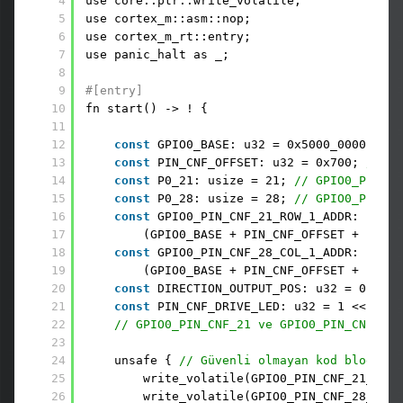
4
use core::ptr::write_volatile;
5
use cortex_m::asm::nop;
6
use cortex_m_rt::entry;
7
use panic_halt as _;
8
9
#[entry]
10
fn start() -> ! {
11
12
const
GPIO0_BASE: u32 = 0x5000_0000; 
// 
13
const
PIN_CNF_OFFSET: u32 = 0x700; 
// GP
14
const
P0_21: usize = 21; 
// GPIO0_PIN_CN
15
const
P0_28: usize = 28; 
// GPIO0_PIN_CN
16
const
GPIO0_PIN_CNF_21_ROW_1_ADDR: *mut 
17
(GPIO0_BASE + PIN_CNF_OFFSET + (P0_2
18
const
GPIO0_PIN_CNF_28_COL_1_ADDR: *mut 
19
(GPIO0_BASE + PIN_CNF_OFFSET + (P0_2
20
const
DIRECTION_OUTPUT_POS: u32 = 0;
21
const
PIN_CNF_DRIVE_LED: u32 = 1 << DIRE
22
// GPIO0_PIN_CNF_21 ve GPIO0_PIN_CNF_28 
23
24
unsafe { 
// Güvenli olmayan kod bloğu
25
write_volatile(GPIO0_PIN_CNF_21_ROW_
26
write_volatile(GPIO0_PIN_CNF_28_COL_