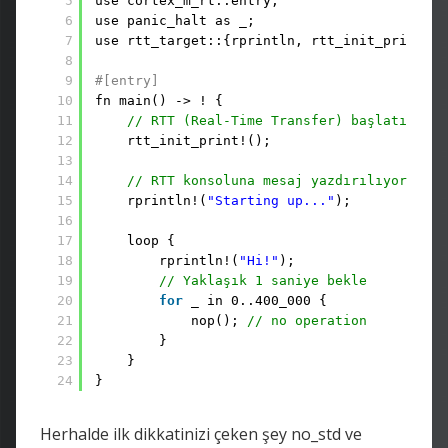
5
use cortex_m_rt::entry;
6
use panic_halt as _;
7
use rtt_target::{rprintln, rtt_init_print};
8
9
#[entry]
10
fn main() -> ! {
11
// RTT (Real-Time Transfer) başlatılıyor
12
rtt_init_print!();
13
14
// RTT konsoluna mesaj yazdırılıyor
15
rprintln!(
"Starting up..."
);
16
17
loop {
18
rprintln!(
"Hi!"
);
19
// Yaklaşık 1 saniye bekle
20
for
_ in 0..400_000 {
21
nop(); 
// no operation
22
}
23
}
24
}
Herhalde ilk dikkatinizi çeken şey no_std ve