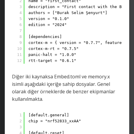
2
name = "first_contact"
3
description = "First contact with the BBC Mi
4
authors = ["Burak Selim Şenyurt"]
5
version = "0.1.0"
6
edition = "2024"
7
8
[dependencies]
9
cortex-m = { version = "0.7.7", features = [
10
cortex-m-rt = "0.7.5"
11
panic-halt = "1.0.0"
12
rtt-target = "0.6.1"
Diğer iki kaynaksa Embed.toml ve memory.x
isimli aşağıdaki içeriğe sahip dosyalar. Genel
olarak diğer örneklerde de benzer ekipmanlar
kullanılmakta.
1
[default.general]
2
chip = "nrf52833_xxAA"
3
4
[default.reset]