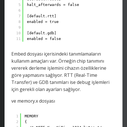
5
halt_afterwards = false
6
7
[default.rtt]
8
enabled = true
9
10
[default.gdb]
11
enabled = false
Embed dosyası içerisindeki tanımlamaların
kullanım amaçları var. Örneğin chip tanımını
vererek derleme işlemini cihazın özelliklerine
göre yapmasını sağlıyor. RTT (Real-Time
Transfer) ve GDB tanımları ise debug işlemleri
için gerekli olan ayarları sağlıyor.
ve memory.x dosyası
1
MEMORY
2
{