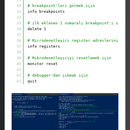
30
# breakpoint'leri görmek için
31
info breakpoints
32
33
# ilk eklenen 1 numaralı breakpoint'i silmek
34
delete 1
35
36
# Microdenetleyici register adreslerini görm
37
info registers
38
39
# Mikrodenetleyiciyi resetlemek için
40
monitor reset
41
42
# debugger'dan çıkmak için
43
quit