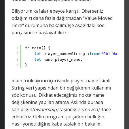
Biliyorum kafalar epeyce karıştı. Dilerseniz
odağımızı daha fazla dağıtmadan "Value Moved
Here" durumuna bakalım. İşe aşağıdaki kod
parçasını ile başlayabiliriz.
1
fn main() {
2
let
player_name=String::
from
(
"Obi Wan"
);
3
let
name=player_name;
4
}
main fonksiyonu içerisinde player_name isimli
String veri yapısından bir değişkenin kullanımı
söz konusu. Dikkat edeceğimiz nokta name
değişkenine yapılan atama. Aslında burada
sahipliğin
(ownership)
taşındığını
(moved)
ifade
edebiliriz. Gelin program çalışırken belleğin
nasıl yönetildiğine kaba taslak bir bakalım.