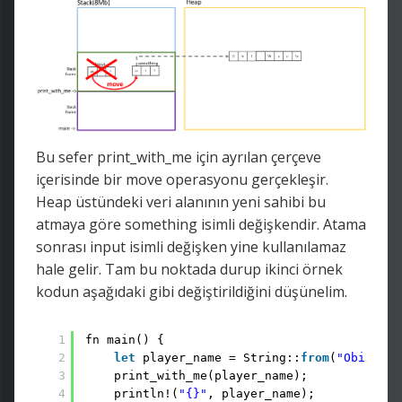
Bu sefer print_with_me için ayrılan çerçeve
içerisinde bir move operasyonu gerçekleşir.
Heap üstündeki veri alanının yeni sahibi bu
atmaya göre something isimli değişkendir. Atama
sonrası input isimli değişken yine kullanılamaz
hale gelir. Tam bu noktada durup ikinci örnek
kodun aşağıdaki gibi değiştirildiğini düşünelim.
1
fn main() {
2
let
player_name = String::
from
(
"Obi Wan"
3
print_with_me(player_name);
4
println!(
"{}"
, player_name);