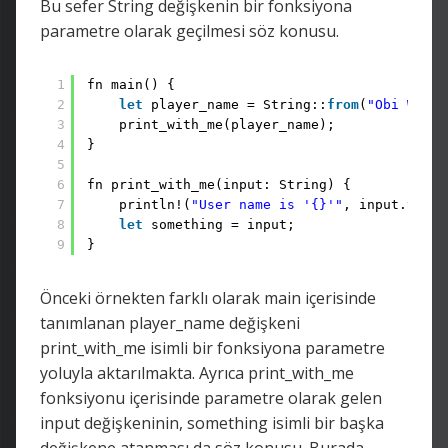
Bu sefer String değişkenin bir fonksiyona
parametre olarak geçilmesi söz konusu.
1
fn main() {
2
let
player_name = String::
from
(
"Obi Wan"
)
3
print_with_me(player_name);
4
}
5
6
fn print_with_me(input: String) {
7
println!(
"User name is '{}'"
, input.to_up
8
let
something = input;
9
}
Önceki örnekten farklı olarak main içerisinde
tanımlanan player_name değişkeni
print_with_me isimli bir fonksiyona parametre
yoluyla aktarılmakta. Ayrıca print_with_me
fonksiyonu içerisinde parametre olarak gelen
input değişkeninin, something isimli bir başka