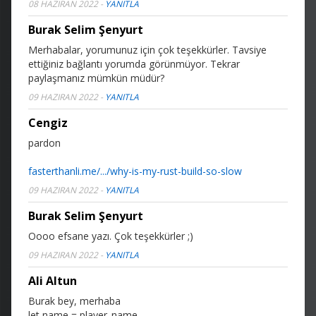
08 HAZIRAN 2022
-
YANITLA
Burak Selim Şenyurt
Merhabalar, yorumunuz için çok teşekkürler. Tavsiye
ettiğiniz bağlantı yorumda görünmüyor. Tekrar
paylaşmanız mümkün müdür?
09 HAZIRAN 2022
-
YANITLA
Cengiz
pardon
fasterthanli.me/.../why-is-my-rust-build-so-slow
09 HAZIRAN 2022
-
YANITLA
Burak Selim Şenyurt
Oooo efsane yazı. Çok teşekkürler ;)
09 HAZIRAN 2022
-
YANITLA
Ali Altun
Burak bey, merhaba
let name = player_name