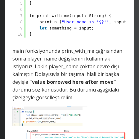
5
}
6
7
fn print_with_me(input: String) {
8
println!(
"User name is '{}'"
, input.to_u
9
let
something = input;
10
}
main fonksiyonunda print_with_me çağrısından
sonra player_name değişkenini kullanmak
istiyoruz. Lakin player_name çoktan devre dışı
kalmıştır. Dolayısıyla bir taşıma ihlali bir başka
deyişle
"value borrowed here after move"
durumu söz konusudur. Bu durumu aşağıdaki
çizelgeyle görselleştirelim.