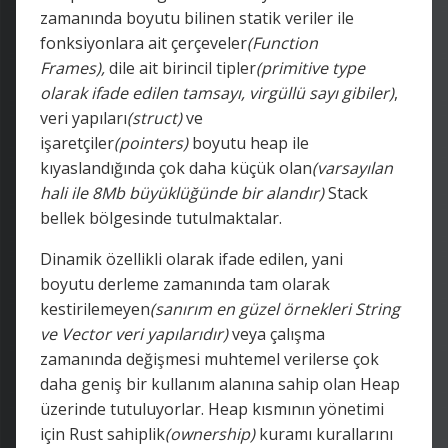
zamanında boyutu bilinen statik veriler ile
fonksiyonlara ait çerçeveler
(Function
Frames),
dile ait birincil tipler
(primitive type
olarak ifade edilen tamsayı, virgüllü sayı gibiler)
,
veri yapıları
(struct)
ve
işaretçiler
(pointers)
boyutu heap ile
kıyaslandığında çok daha küçük olan
(varsayılan
hali ile 8Mb büyüklüğünde bir alandır)
Stack
bellek bölgesinde tutulmaktalar.
Dinamik özellikli olarak ifade edilen, yani
boyutu derleme zamanında tam olarak
kestirilemeyen
(sanırım en güzel örnekleri String
ve Vector veri yapılarıdır)
veya çalışma
zamanında değişmesi muhtemel verilerse çok
daha geniş bir kullanım alanına sahip olan Heap
üzerinde tutuluyorlar. Heap kısmının yönetimi
için Rust sahiplik
(ownership)
kuramı kurallarını