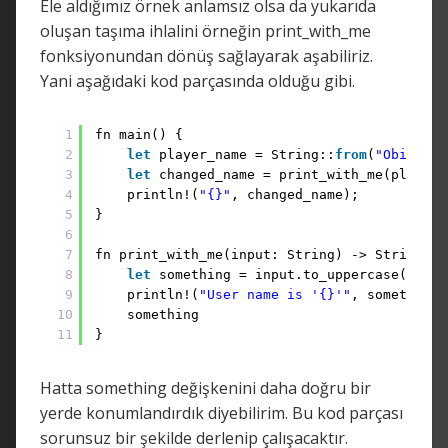
Ele aldığımız örnek anlamsız olsa da yukarıda
oluşan taşıma ihlalini örneğin print_with_me
fonksiyonundan dönüş sağlayarak aşabiliriz.
Yani aşağıdaki kod parçasında olduğu gibi.
1
fn main() {
2
let
player_name = String::
from
(
"Obi Wan"
3
let
changed_name = print_with_me(player_
4
println!(
"{}"
, changed_name);
5
}
6
7
fn print_with_me(input: String) -> String {
8
let
something = input.to_uppercase();
9
println!(
"User name is '{}'"
, something)
10
something
11
}
Hatta something değişkenini daha doğru bir
yerde konumlandırdık diyebilirim. Bu kod parçası
sorunsuz bir şekilde derlenip çalışacaktır.