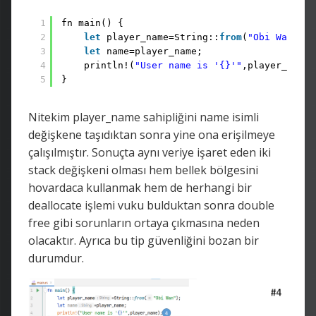
1
fn main() {
2
let
player_name=String::
from
(
"Obi Wan"
);
3
let
name=player_name;
4
println!(
"User name is '{}'"
,player_name)
5
}
Nitekim player_name sahipliğini name isimli
değişkene taşıdıktan sonra yine ona erişilmeye
çalışılmıştır. Sonuçta aynı veriye işaret eden iki
stack değişkeni olması hem bellek bölgesini
hovardaca kullanmak hem de herhangi bir
deallocate işlemi vuku bulduktan sonra double
free gibi sorunların ortaya çıkmasına neden
olacaktır. Ayrıca bu tip güvenliğini bozan bir
durumdur.