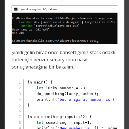
Şimdi gelin biraz önce bahsettiğimiz stack odaklı
türler için benzer senaryonun nasıl
sonuçlanacağına bir bakalım.
1
fn main() {
2
let
lucky_number = 23;
3
do_something(lucky_number);
4
println!(
"but original number is {}"
, lu
5
}
6
7
fn do_something(input:i32) {
8
let
something = input+1;
9
println!(
"New number is '{}'"
, something