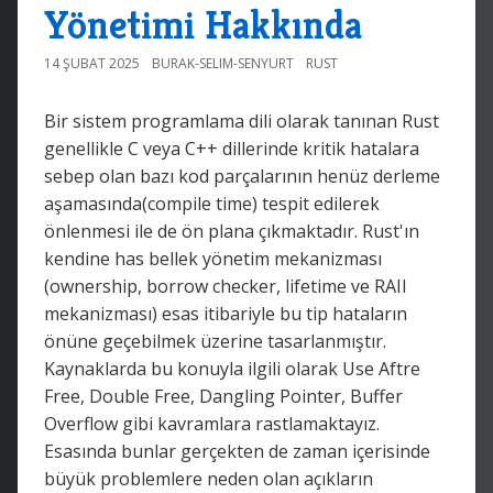
Yönetimi Hakkında
14 ŞUBAT 2025
BURAK-SELIM-SENYURT
RUST
Bir sistem programlama dili olarak tanınan Rust
genellikle C veya C++ dillerinde kritik hatalara
sebep olan bazı kod parçalarının henüz derleme
aşamasında(compile time) tespit edilerek
önlenmesi ile de ön plana çıkmaktadır. Rust'ın
kendine has bellek yönetim mekanizması
(ownership, borrow checker, lifetime ve RAII
mekanizması) esas itibariyle bu tip hataların
önüne geçebilmek üzerine tasarlanmıştır.
Kaynaklarda bu konuyla ilgili olarak Use Aftre
Free, Double Free, Dangling Pointer, Buffer
Overflow gibi kavramlara rastlamaktayız.
Esasında bunlar gerçekten de zaman içerisinde
büyük problemlere neden olan açıkların