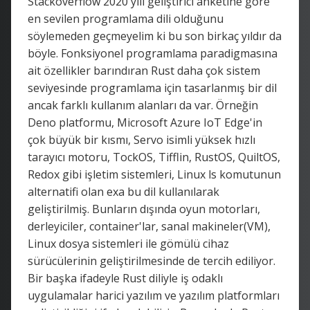
Stackoverflow 2020 yılı geliştirici anketine göre
en sevilen programlama dili olduğunu
söylemeden geçmeyelim ki bu son birkaç yıldır da
böyle. Fonksiyonel programlama paradigmasına
ait özellikler barındıran Rust daha çok sistem
seviyesinde programlama için tasarlanmış bir dil
ancak farklı kullanım alanları da var. Örneğin
Deno platformu, Microsoft Azure IoT Edge'in
çok büyük bir kısmı, Servo isimli yüksek hızlı
tarayıcı motoru, TockOS, Tifflin, RustOS, QuiltOS,
Redox gibi işletim sistemleri, Linux ls komutunun
alternatifi olan exa bu dil kullanılarak
geliştirilmiş. Bunların dışında oyun motorları,
derleyiciler, container'lar, sanal makineler(VM),
Linux dosya sistemleri ile gömülü cihaz
sürücülerinin geliştirilmesinde de tercih ediliyor.
Bir başka ifadeyle Rust diliyle iş odaklı
uygulamalar harici yazılım ve yazılım platformları