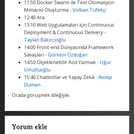
11:50 Docker Swarm ile Test Otomasyon
Mimarisi Oluşturma -
Volkan Tüfekçi
12:40 Ara
13:10 Web Uygulamaları için Continuous
Deployment & Continuous Delivery -
Taylan Bakırcıoğlu
14:00 Front-end Dünyasında Framework
Savaşları -
Görkem Özdoğan
14:50 Ölçeklenebilir Kod Yazmak -
Uğur
Umutluoğlu
15:40 Chatbotlar ve Yapay Zekâ -
Recep
Duman
Orada görüşmek dileğiyle.
Yorum ekle