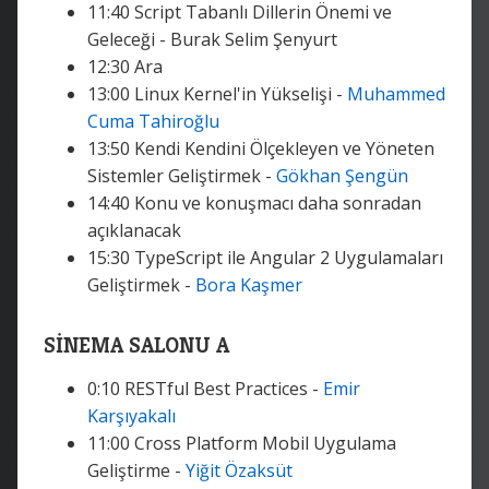
11:40 Script Tabanlı Dillerin Önemi ve
Geleceği - Burak Selim Şenyurt
12:30 Ara
13:00 Linux Kernel'in Yükselişi -
Muhammed
Cuma Tahiroğlu
13:50 Kendi Kendini Ölçekleyen ve Yöneten
Sistemler Geliştirmek -
Gökhan Şengün
14:40 Konu ve konuşmacı daha sonradan
açıklanacak
15:30 TypeScript ile Angular 2 Uygulamaları
Geliştirmek -
Bora Kaşmer
SİNEMA SALONU A
0:10 RESTful Best Practices -
Emir
Karşıyakalı
11:00 Cross Platform Mobil Uygulama
Geliştirme -
Yiğit Özaksüt