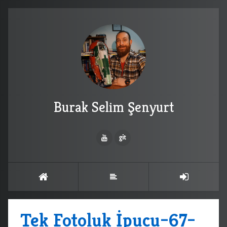
Burak Selim Şenyurt
Tek Fotoluk İpucu–67–