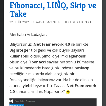
Fibonacci, LINQ, Skip ve
Take
22 EYLÜL 2012
BURAK-SELIM-SENYURT
TEK FOTOLUK IPUCU
Merhaba Arkadaşlar,
Biliyorsunuz
.Net Framework 4.0
ile birlikte
BigInteger
tipi geldi ve çok büyük sayıları
kullanabilir olduk. Şimdi diyelimki eğlencelik
olsun diye
Fibonacci
sayılarının sonlu kümesine
ve bu kümedende istediğiniz indexte başlayıp
istediğiniz miktarda alabileceğiniz bir
fonksiyonelliğe ihtiyacınız var. Ha bir de elinizin
altında
yield
keyword’ ü. Taaaa
.Net Framework
2.0
zamanlarından. Naparsınız?