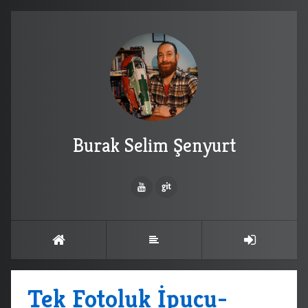
Burak Selim Şenyurt
Tek Fotoluk İpucu-