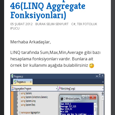
46(LINQ Aggregate
Fonksiyonları)
05 ŞUBAT 2012
BURAK-SELIM-SENYURT
C#
,
TEK FOTOLUK
IPUCU
Merhaba Arkadaşlar,
LINQ tarafında Sum,Max,Min,Average gibi bazı
hesaplama fonksiyonları vardır. Bunlara ait
örnek bir kullanımı aşağıda bulabilirsiniz