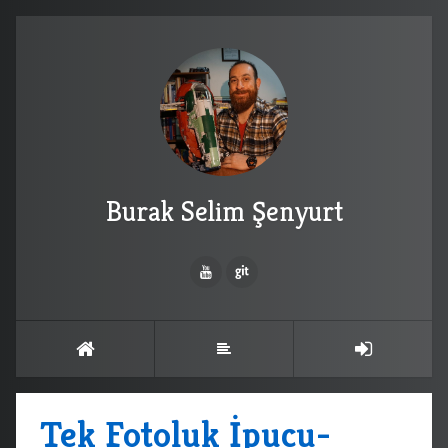
Burak Selim Şenyurt
Tek Fotoluk İpucu-