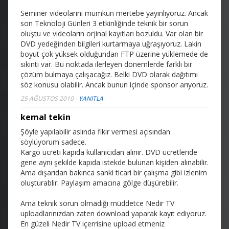
Seminer videolarını mümkün mertebe yayınlıyoruz. Ancak
son Teknoloji Günleri 3 etkinliğinde teknik bir sorun
oluştu ve videoların orjinal kayıtları bozuldu. Var olan bir
DVD yedeğinden bilgileri kurtarmaya uğraşıyoruz. Lakin
boyut çok yüksek olduğundan FTP üzerine yüklemede de
sıkıntı var. Bu noktada ilerleyen dönemlerde farklı bir
çözüm bulmaya çalışacağız. Belki DVD olarak dağıtımı
söz konusu olabilir. Ancak bunun içinde sponsor arıyoruz.
25 AĞUSTOS 2010
-
YANITLA
kemal tekin
Şöyle yapılabilir aslında fikir vermesi açısından
söylüyorum sadece.
Kargo ücreti kapıda kullanıcıdan alınır. DVD ücretleride
gene aynı şekilde kapıda istekde bulunan kişiden alınabilir.
Ama dışarıdan bakınca sanki ticari bir çalışma gibi izlenim
oluşturablir. Paylaşım amacına gölge düşürebilir.
Ama teknik sorun olmadığı müddetce Nedir TV
uploadlarınızdan zaten download yaparak kayıt ediyoruz.
En güzeli Nedir TV içerrisine upload etmeniz