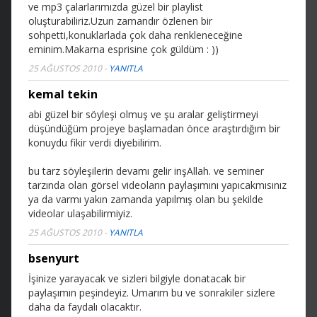
ve mp3 çalarlarımızda güzel bir playlist
oluşturabiliriz.Uzun zamandır özlenen bir
sohpetti,konuklarlada çok daha renkleneceğine
eminim.Makarna esprisine çok güldüm : ))
25 AĞUSTOS 2010
-
YANITLA
kemal tekin
abi güzel bir söyleşi olmuş ve şu aralar geliştirmeyi
düşündüğüm projeye başlamadan önce araştırdığım bir
konuydu fikir verdi diyebilirim.
bu tarz söyleşilerin devamı gelir inşAllah. ve seminer
tarzında olan görsel videoların paylaşımını yapıcakmısınız
ya da varmı yakın zamanda yapılmış olan bu şekilde
videolar ulaşabilirmiyiz.
25 AĞUSTOS 2010
-
YANITLA
bsenyurt
İşinize yarayacak ve sizleri bilgiyle donatacak bir
paylaşımın peşindeyiz. Umarım bu ve sonrakiler sizlere
daha da faydalı olacaktır.