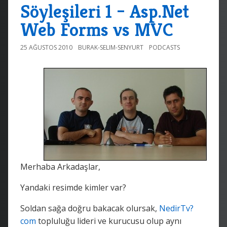
Söyleşileri 1 – Asp.Net
Web Forms vs MVC
25 AĞUSTOS 2010
BURAK-SELIM-SENYURT
PODCASTS
Merhaba Arkadaşlar,
Yandaki resimde kimler var?
Soldan sağa doğru bakacak olursak,
NedirTv?
com
topluluğu lideri ve kurucusu olup aynı