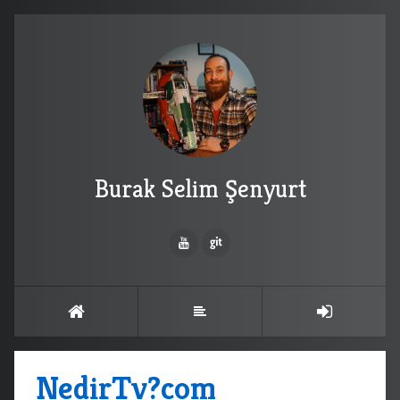
Burak Selim Şenyurt
NedirTv?com