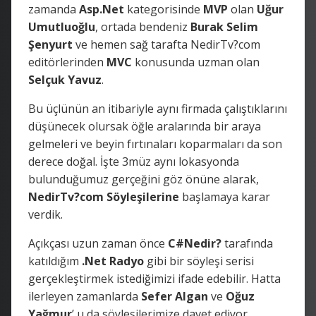
zamanda
Asp.Net
kategorisinde
MVP
olan
Uğur
Umutluoğlu
, ortada bendeniz
Burak Selim
Şenyurt
ve hemen sağ tarafta NedirTv?com
editörlerinden
MVC
konusunda uzman olan
Selçuk Yavuz
.
Bu üçlünün an itibariyle aynı firmada çalıştıklarını
düşünecek olursak öğle aralarında bir araya
gelmeleri ve beyin fırtınaları koparmaları da son
derece doğal. İşte 3müz aynı lokasyonda
bulunduğumuz gerçeğini göz önüne alarak,
NedirTv?com Söyleşilerine
başlamaya karar
verdik.
Açıkçası uzun zaman önce
C#Nedir?
tarafında
katıldığım
.Net Radyo
gibi bir söyleşi serisi
gerçekleştirmek istediğimizi ifade edebilir. Hatta
ilerleyen zamanlarda
Sefer Algan
ve
Oğuz
Yağmur
’ u da söyleşilerimize davet ediyor