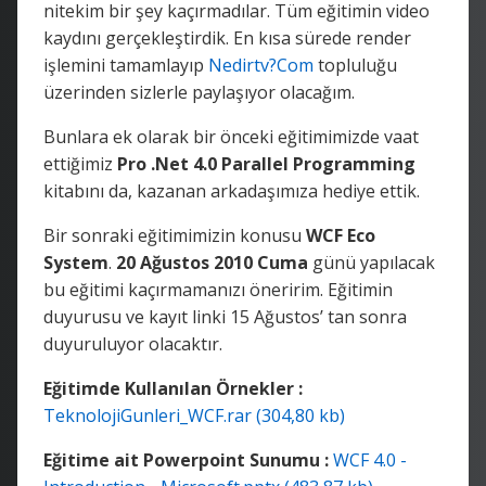
nitekim bir şey kaçırmadılar. Tüm eğitimin video
kaydını gerçekleştirdik. En kısa sürede render
işlemini tamamlayıp
Nedirtv?Com
topluluğu
üzerinden sizlerle paylaşıyor olacağım.
Bunlara ek olarak bir önceki eğitimimizde vaat
ettiğimiz
Pro .Net 4.0 Parallel Programming
kitabını da, kazanan arkadaşımıza hediye ettik.
Bir sonraki eğitimimizin konusu
WCF Eco
System
.
20 Ağustos 2010 Cuma
günü yapılacak
bu eğitimi kaçırmamanızı öneririm. Eğitimin
duyurusu ve kayıt linki 15 Ağustos’ tan sonra
duyuruluyor olacaktır.
Eğitimde Kullanılan Örnekler :
TeknolojiGunleri_WCF.rar (304,80 kb)
Eğitime ait Powerpoint Sunumu :
WCF 4.0 -