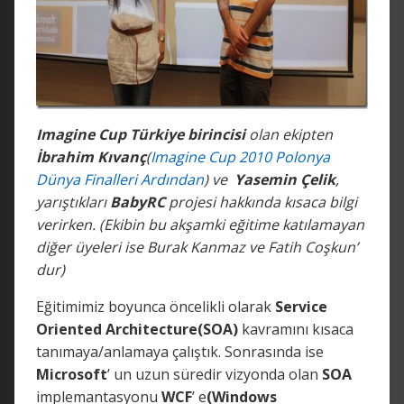
Imagine Cup Türkiye birincisi
olan ekipten
İbrahim Kıvanç
(
Imagine Cup 2010 Polonya
Dünya Finalleri Ardından
) ve
Yasemin Çelik
,
yarıştıkları
BabyRC
projesi hakkında kısaca bilgi
verirken. (Ekibin bu akşamki eğitime katılamayan
diğer üyeleri ise Burak Kanmaz ve Fatih Coşkun’
dur)
Eğitimimiz boyunca öncelikli olarak
Service
Oriented Architecture(SOA)
kavramını kısaca
tanımaya/anlamaya çalıştık. Sonrasında ise
Microsoft
’ un uzun süredir vizyonda olan
SOA
implemantasyonu
WCF
’ e
(Windows