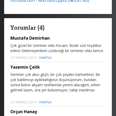
Introduction - Microsoft.pptx (483,87 kb)
Yorumlar (4)
Mustafa Demirhan
Çok güzel bir Seminer oldu hocam. Bizde size teşekkür
ederiz
Gelemeyenlerin üzüleceği bir seminer oldu bence..
21 TEMMUZ 2010
-
YANITLA
Yasemin Çelik
Seminer çok akıcı geçti, bir çok şeyden bahsettiniz. Bir
çok katılımcıyı aydınlattığınızı düşünüyorum, bundan
sonra bütün akşam sınıflarında yerimi alacağım, erken
gelmek lazım, zira yer bulunmuyor, talep inanılmaz
22 TEMMUZ 2010
-
YANITLA
Orçun Hanay