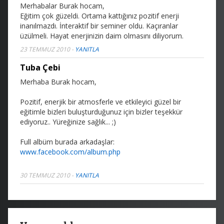
Merhabalar Burak hocam,
Eğitim çok güzeldi. Ortama kattığınız pozitif enerji
inanılmazdı. İnteraktif bir seminer oldu. Kaçıranlar
üzülmeli. Hayat enerjinizin daim olmasını diliyorum.
23 TEMMUZ 2010
-
YANITLA
Tuba Çebi
Merhaba Burak hocam,
Pozitif, enerjik bir atmosferle ve etkileyici güzel bir
eğitimle bizleri buluşturduğunuz için bizler teşekkür
ediyoruz.. Yüreğinize sağlık... ;)
Full albüm burada arkadaşlar:
www.facebook.com/album.php
30 TEMMUZ 2010
-
YANITLA