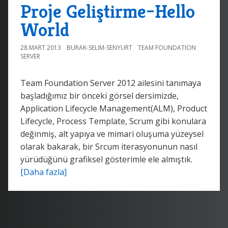
Proje Geliştirme–Hello
World
28 MART 2013
BURAK-SELIM-SENYURT
TEAM FOUNDATION
SERVER
Team Foundation Server 2012 ailesini tanımaya
başladığımız bir önceki görsel dersimizde,
Application Lifecycle Management(ALM), Product
Lifecycle, Process Template, Scrum gibi konulara
değinmiş, alt yapıya ve mimari oluşuma yüzeysel
olarak bakarak, bir Srcum iterasyonunun nasıl
yürüdüğünü grafiksel gösterimle ele almıştık.
[Daha fazla]