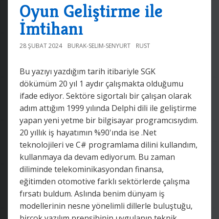
Oyun Geliştirme ile
İmtihanı
28 ŞUBAT 2024
BURAK-SELIM-SENYURT
RUST
Bu yazıyı yazdığım tarih itibariyle SGK
dökümüm 20 yıl 1 aydır çalışmakta olduğumu
ifade ediyor. Sektöre sigortalı bir çalışan olarak
adım attığım 1999 yılında Delphi dili ile geliştirme
yapan yeni yetme bir bilgisayar programcısıydım.
20 yıllık iş hayatımın %90'ında ise .Net
teknolojileri ve C# programlama dilini kullandım,
kullanmaya da devam ediyorum. Bu zaman
diliminde telekominikasyondan finansa,
eğitimden otomotive farklı sektörlerde çalışma
fırsatı buldum. Aslında benim dünyam iş
modellerinin nesne yönelimli dillerle buluştuğu,
birçok yazılım prensibinin uygulanıp teknik