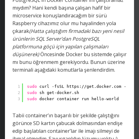
PostgreSQL’in Docker Container’ını çalıştıramaz
mıydım? Hani kendi başına çalışan hafif bir
microservice konuşlandıracağım bir sürü
Raspberry cihazımız olur mu hayalinden yola
çıkarak
(Hatta çalıştığım firmadaki bazı yeni nesil
ürünlerin SQL Server’dan PostgreSQL
platformuna göçü için yapılan çalışmaları
düşünerek)
Öncesinde Docker bu sistemde çalışır
mı bunu öğrenmem gerekiyordu. Bunun üzerine
terminali aşağıdaki komutlarla şenlendirdim.
1
sudo
curl -fsSL https:
//get
.docker.com -o get
2
sudo
sh get-docker.sh
3
sudo
docker container run hello-world
Tabii container’ın başarılı bir şekilde çalıştığını
görünce SD kartın çabucak dolmasından endişe
edip başlatılan container’lar ile imajı silmeyi de
ihmal etmedim. Savurganlığın lüzumu yoktu :)