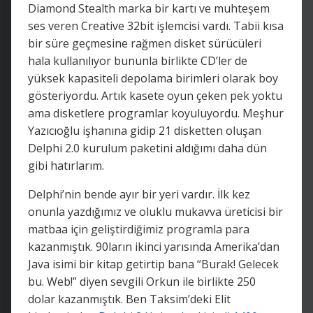
Diamond Stealth marka bir kartı ve muhteşem
ses veren Creative 32bit işlemcisi vardı. Tabii kısa
bir süre geçmesine rağmen disket sürücüleri
hala kullanılıyor bununla birlikte CD’ler de
yüksek kapasiteli depolama birimleri olarak boy
gösteriyordu. Artık kasete oyun çeken pek yoktu
ama disketlere programlar koyuluyordu. Meşhur
Yazıcıoğlu işhanına gidip 21 disketten oluşan
Delphi 2.0 kurulum paketini aldığımı daha dün
gibi hatırlarım.
Delphi’nin bende ayır bir yeri vardır. İlk kez
onunla yazdığımız ve oluklu mukavva üreticisi bir
matbaa için geliştirdiğimiz programla para
kazanmıştık. 90ların ikinci yarısında Amerika’dan
Java isimi bir kitap getirtip bana “Burak! Gelecek
bu. Web!” diyen sevgili Orkun ile birlikte 250
dolar kazanmıştık. Ben Taksim’deki Elit