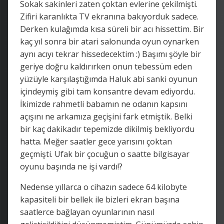
Sokak sakinleri zaten çoktan evlerine çekilmişti.
Zifiri karanlıkta TV ekranına bakıyorduk sadece.
Derken kulağımda kısa süreli bir acı hissettim. Bir
kaç yıl sonra bir atari salonunda oyun oynarken
aynı acıyı tekrar hissedecektim :) Başımı şöyle bir
geriye doğru kaldırırken onun tebessüm eden
yüzüyle karşılaştığımda Haluk abi sanki oyunun
içindeymiş gibi tam konsantre devam ediyordu.
İkimizde rahmetli babamın ne odanın kapsını
açışını ne arkamıza geçişini fark etmiştik. Belki
bir kaç dakikadır tepemizde dikilmiş bekliyordu
hatta. Meğer saatler gece yarısını çoktan
geçmişti. Ufak bir çocuğun o saatte bilgisayar
oyunu başında ne işi vardı!?
Nedense yıllarca o cihazın sadece 64 kilobyte
kapasiteli bir bellek ile bizleri ekran başına
saatlerce bağlayan oyunlarının nasıl