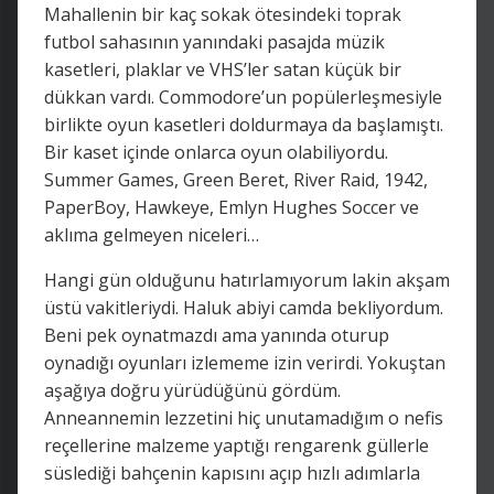
Mahallenin bir kaç sokak ötesindeki toprak
futbol sahasının yanındaki pasajda müzik
kasetleri, plaklar ve VHS’ler satan küçük bir
dükkan vardı. Commodore’un popülerleşmesiyle
birlikte oyun kasetleri doldurmaya da başlamıştı.
Bir kaset içinde onlarca oyun olabiliyordu.
Summer Games, Green Beret, River Raid, 1942,
PaperBoy, Hawkeye, Emlyn Hughes Soccer ve
aklıma gelmeyen niceleri…
Hangi gün olduğunu hatırlamıyorum lakin akşam
üstü vakitleriydi. Haluk abiyi camda bekliyordum.
Beni pek oynatmazdı ama yanında oturup
oynadığı oyunları izlememe izin verirdi. Yokuştan
aşağıya doğru yürüdüğünü gördüm.
Anneannemin lezzetini hiç unutamadığım o nefis
reçellerine malzeme yaptığı rengarenk güllerle
süslediği bahçenin kapısını açıp hızlı adımlarla