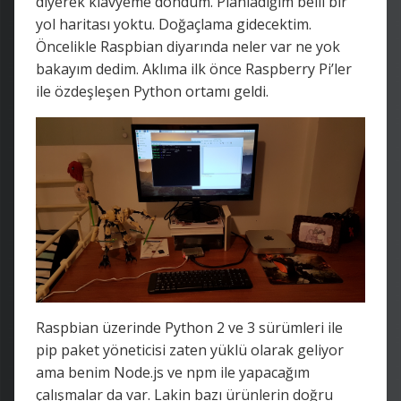
diyerek klavyeme döndüm. Planladığım belli bir
yol haritası yoktu. Doğaçlama gidecektim.
Öncelikle Raspbian diyarında neler var ne yok
bakayım dedim. Aklıma ilk önce Raspberry Pi’ler
ile özdeşleşen Python ortamı geldi.
Raspbian üzerinde Python 2 ve 3 sürümleri ile
pip paket yöneticisi zaten yüklü olarak geliyor
ama benim Node.js ve npm ile yapacağım
çalışmalar da var. Lakin bazı ürünlerin doğru