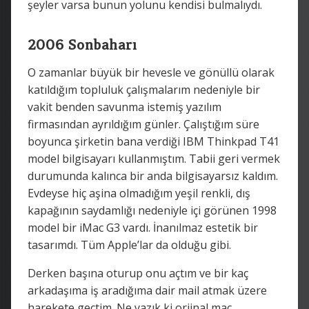
şeyler varsa bunun yolunu kendisi bulmalıydı.
2006 Sonbaharı
O zamanlar büyük bir hevesle ve gönüllü olarak
katıldığım topluluk çalışmalarım nedeniyle bir
vakit benden savunma istemiş yazılım
firmasından ayrıldığım günler. Çalıştığım süre
boyunca şirketin bana verdiği IBM Thinkpad T41
model bilgisayarı kullanmıştım. Tabii geri vermek
durumunda kalınca bir anda bilgisayarsız kaldım.
Evdeyse hiç aşina olmadığım yeşil renkli, dış
kapağının saydamlığı nedeniyle içi görünen 1998
model bir iMac G3 vardı. İnanılmaz estetik bir
tasarımdı. Tüm Apple’lar da olduğu gibi.
Derken başına oturup onu açtım ve bir kaç
arkadaşıma iş aradığıma dair mail atmak üzere
harekete geçtim. Ne yazık ki orjinal mac