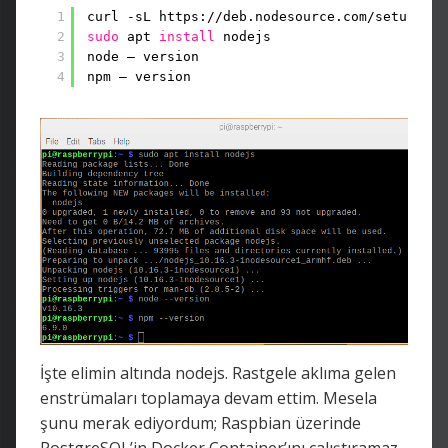
1
curl -sL https:
//deb
.nodesource.com
/setup_10
.
2
sudo
apt 
install
nodejs
3
node — version
4
npm — version
İşte elimin altında nodejs. Rastgele aklıma gelen
enstrümaları toplamaya devam ettim. Mesela
şunu merak ediyordum; Raspbian üzerinde