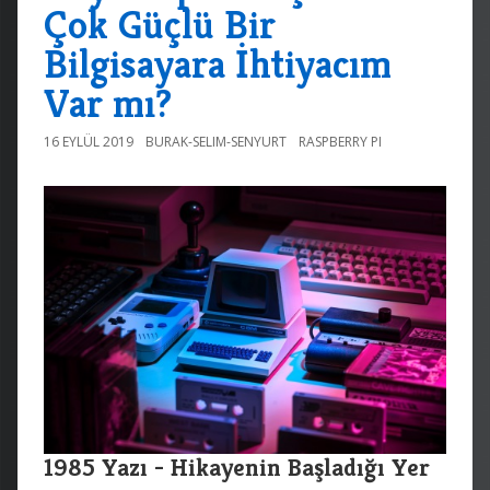
Çok Güçlü Bir
Bilgisayara İhtiyacım
Var mı?
16 EYLÜL 2019
BURAK-SELIM-SENYURT
RASPBERRY PI
1985 Yazı - Hikayenin Başladığı Yer