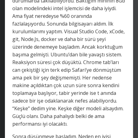
durumlarda takılabiliyordu. Baktığım mininin 8Gb
olan modelindeki intel işlemcisi de daha iyiydi.
Ama fiyat neredeyse %60 oranında
fazlalaşıyordu. Sonunda bilgisayarı aldım. İlk
kurulumlarımı yaptım. Visual Studio Code, xCode,
git, Node.Js, docker ve daha bir sürü şeyi
üzerinde denemeye başladım. Ancak korktuğum
başıma gelmişti. Ubuntu’dan bile yavaştı sistem.
Reaksiyon süresi çok düşüktü. Chrome tab’ları
can çekiştiği için terk edip Safari’ye dönmüştüm
ama pek bir şey değişmemişti. Her nedense
makine açıldıktan çok uzun süre sonra kendini
toplamaya başlıyor, tabir yerinde ise t anında
sadece bir işe odaklanarak nefes alabiliyordu.
“Keşke” dedim yine. Keşke diğer modeli alsaydım.
Güçlü olanı. Daha pahalıydı belki de ama
performansı iyi olacaktı.
Sonra düşünmeye başladım. Neden en iyisi