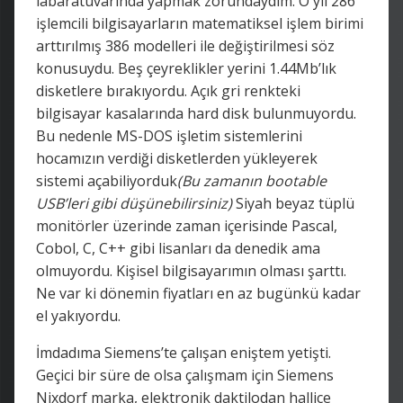
labaratuvarında yapmak zorundaydım. O yıl 286
işlemcili bilgisayarların matematiksel işlem birimi
arttırılmış 386 modelleri ile değiştirilmesi söz
konusuydu. Beş çeyreklikler yerini 1.44Mb’lık
disketlere bırakıyordu. Açık gri renkteki
bilgisayar kasalarında hard disk bulunmuyordu.
Bu nedenle MS-DOS işletim sistemlerini
hocamızın verdiği disketlerden yükleyerek
sistemi açabiliyorduk
(Bu zamanın bootable
USB’leri gibi düşünebilirsiniz)
Siyah beyaz tüplü
monitörler üzerinde zaman içerisinde Pascal,
Cobol, C, C++ gibi lisanları da denedik ama
olmuyordu. Kişisel bilgisayarımın olması şarttı.
Ne var ki dönemin fiyatları en az bugünkü kadar
el yakıyordu.
İmdadıma Siemens’te çalışan eniştem yetişti.
Geçici bir süre de olsa çalışmam için Siemens
Nixdorf marka, elektronik daktilodan hallice