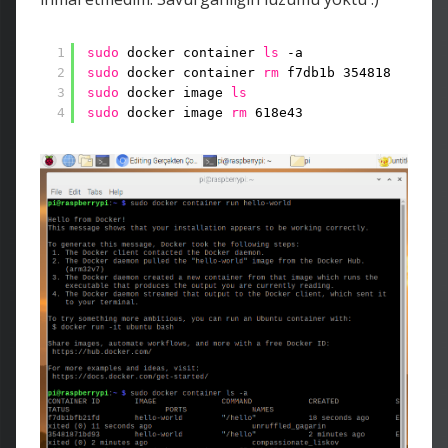
1
sudo
docker container 
ls
-a
2
sudo
docker container 
rm
f7db1b 354818
3
sudo
docker image 
ls
4
sudo
docker image 
rm
618e43