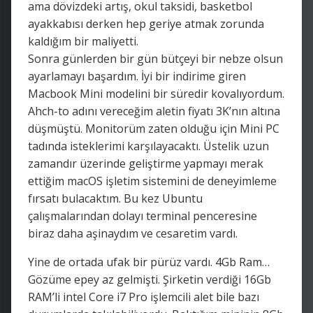
ama dövizdeki artış, okul taksidi, basketbol
ayakkabısı derken hep geriye atmak zorunda
kaldığım bir maliyetti.
Sonra günlerden bir gün bütçeyi bir nebze olsun
ayarlamayı başardım. İyi bir indirime giren
Macbook Mini modelini bir süredir kovalıyordum.
Ahch-to adını vereceğim aletin fiyatı 3K’nın altına
düşmüştü. Monitorüm zaten olduğu için Mini PC
tadında isteklerimi karşılayacaktı. Üstelik uzun
zamandır üzerinde geliştirme yapmayı merak
ettiğim macOS işletim sistemini de deneyimleme
fırsatı bulacaktım. Bu kez Ubuntu
çalışmalarından dolayı terminal penceresine
biraz daha aşinaydım ve cesaretim vardı.
Yine de ortada ufak bir pürüz vardı. 4Gb Ram…
Gözüme epey az gelmişti. Şirketin verdiği 16Gb
RAM’li intel Core i7 Pro işlemcili alet bile bazı