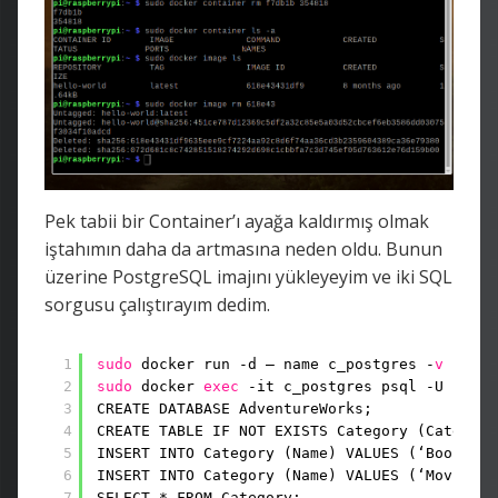
Pek tabii bir Container’ı ayağa kaldırmış olmak
iştahımın daha da artmasına neden oldu. Bunun
üzerine PostgreSQL imajını yükleyeyim ve iki SQL
sorgusu çalıştırayım dedim.
1
sudo
docker run -d — name c_postgres -
v
Londo
2
sudo
docker 
exec
-it c_postgres psql -U postg
3
CREATE DATABASE AdventureWorks;
4
CREATE TABLE IF NOT EXISTS Category (Category
5
INSERT INTO Category (Name) VALUES (‘Book’);
6
INSERT INTO Category (Name) VALUES (‘Movie’);
7
SELECT * FROM Category;