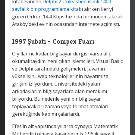
kitabevinden
Delphi 2 Unleashed isimli 1400
sayfalık bir programlama kitab
ı alırken ileriyi
gören Orkun 14.4 Kbps hızında bir modem alarak
Ataköy’deki evinin odasından internete açılmıştı.
1997 Şubatı - Compex Fuarı
O yıllar ne kadar bilgisayar dergisi varsa alıp
okumaktaydım. Yeni çıkan işlemcileri, Visual Basic
ve Delphi tarafındaki gelişmeleri, Java’nın
yükselişini, web teknolojilerinin hayatımıza
girişini izliyordum. Üniversitedeki yakın
arkadaşlarım bilgisayarlara olan merakımı
biliyordu. Bu nedenle yeni bir bilgisayar
toplayacakları zaman veya format atmaları
gerektiğinde kapımı çalarlardı.
Efes’in alt yapısında yıllarca oynayıp Matematik
Mühendisi olmaya karar vermiş 1.96lık sevgili