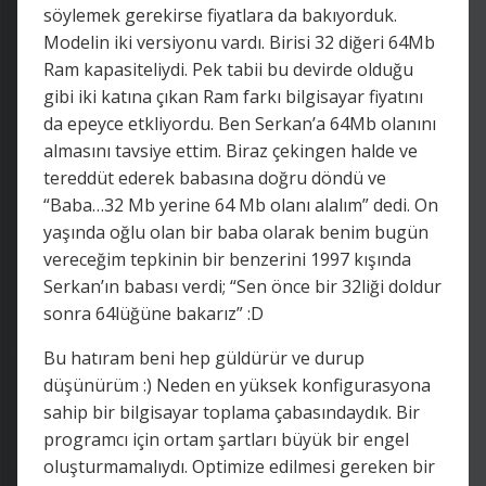
söylemek gerekirse fiyatlara da bakıyorduk.
Modelin iki versiyonu vardı. Birisi 32 diğeri 64Mb
Ram kapasiteliydi. Pek tabii bu devirde olduğu
gibi iki katına çıkan Ram farkı bilgisayar fiyatını
da epeyce etkliyordu. Ben Serkan’a 64Mb olanını
almasını tavsiye ettim. Biraz çekingen halde ve
tereddüt ederek babasına doğru döndü ve
“Baba…32 Mb yerine 64 Mb olanı alalım” dedi. On
yaşında oğlu olan bir baba olarak benim bugün
vereceğim tepkinin bir benzerini 1997 kışında
Serkan’ın babası verdi; “Sen önce bir 32liği doldur
sonra 64lüğüne bakarız” :D
Bu hatıram beni hep güldürür ve durup
düşünürüm :) Neden en yüksek konfigurasyona
sahip bir bilgisayar toplama çabasındaydık. Bir
programcı için ortam şartları büyük bir engel
oluşturmamalıydı. Optimize edilmesi gereken bir