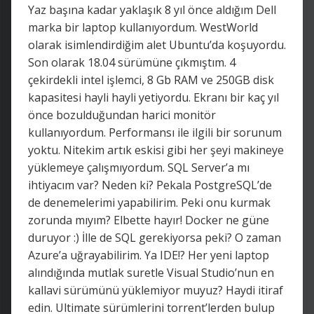
Yaz başına kadar yaklaşık 8 yıl önce aldığım Dell
marka bir laptop kullanıyordum. WestWorld
olarak isimlendirdiğim alet Ubuntu’da koşuyordu.
Son olarak 18.04 sürümüne çıkmıştım. 4
çekirdekli intel işlemci, 8 Gb RAM ve 250GB disk
kapasitesi hayli hayli yetiyordu. Ekranı bir kaç yıl
önce bozulduğundan harici monitör
kullanıyordum. Performansı ile ilgili bir sorunum
yoktu. Nitekim artık eskisi gibi her şeyi makineye
yüklemeye çalışmıyordum. SQL Server’a mı
ihtiyacım var? Neden ki? Pekala PostgreSQL’de
de denemelerimi yapabilirim. Peki onu kurmak
zorunda mıyım? Elbette hayır! Docker ne güne
duruyor :) İlle de SQL gerekiyorsa peki? O zaman
Azure’a uğrayabilirim. Ya IDE!? Her yeni laptop
alındığında mutlak suretle Visual Studio’nun en
kallavi sürümünü yüklemiyor muyuz? Haydi itiraf
edin. Ultimate sürümlerini torrent’lerden bulup