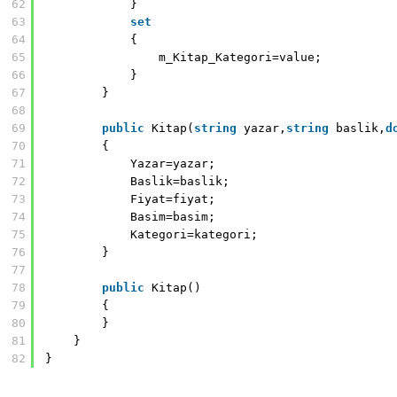
62
}
63
set
64
{
65
m_Kitap_Kategori=value;
66
}
67
}
68
69
public
Kitap(
string
yazar,
string
baslik,
d
70
{
71
Yazar=yazar;
72
Baslik=baslik;
73
Fiyat=fiyat;
74
Basim=basim;
75
Kategori=kategori;
76
}
77
78
public
Kitap()
79
{        
80
}
81
}
82
}