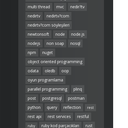
multi thread
mvc
nedir?tv
nedirtv
nedirtv?com
nedirtv?com söyleşileri
newtonsoft
node
node.js
nodejs
non soap
nosql
npm
nuget
object oriented programming
odata
oledb
oop
oyun programlama
parallel programming
plinq
post
postgresql
postman
python
query
reflection
rest
rest api
rest services
restful
ruby kod parçacıkları
rust
ruby