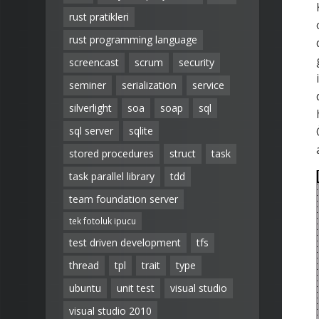
rust pratikleri
rust programming language
screencast
scrum
security
seminer
serialization
service
silverlight
soa
soap
sql
sql server
sqlite
stored procedures
struct
task
task parallel library
tdd
team foundation server
tek fotoluk ipucu
test driven development
tfs
thread
tpl
trait
type
ubuntu
unit test
visual studio
visual studio 2010