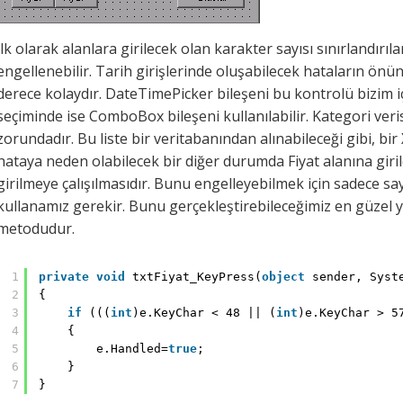
İlk olarak alanlara girilecek olan karakter sayısı sınırlandırıl
engellenebilir. Tarih girişlerinde oluşabilecek hataların ö
derece kolaydır. DateTimePicker bileşeni bu kontrolü bizim iç
seçiminde ise ComboBox bileşeni kullanılabilir. Kategori veris
zorundadır. Bu liste bir veritabanından alınabileceği gibi, bir 
hataya neden olabilecek bir diğer durumda Fiyat alanına giri
girilmeye çalışılmasıdır. Bunu engelleyebilmek için sadece say
kullanamız gerekir. Bunu gerçekleştirebileceğimiz en güzel 
metodudur.
1
private
void
txtFiyat_KeyPress(
object
sender, Syst
2
{
3
if
(((
int
)e.KeyChar < 48 || (
int
)e.KeyChar > 5
4
{
5
e.Handled=
true
;
6
}
7
}