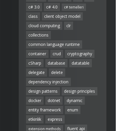
c# 3.0
c# 4.0
c# temelleri
class
client object model
cloud computing
clr
collections
common language runtime
container
crud
cryptography
cSharp
database
datatable
delegate
delete
dependency injection
design patterns
design principles
docker
dotnet
dynamic
entity framework
enum
etkinlik
express
fluent api
extension methods