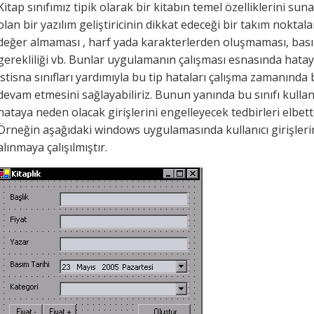
Kitap sınıfımız tipik olarak bir kitabın temel özelliklerini sun
olan bir yazılım geliştiricinin dikkat edeceği bir takım noktala
değer almaması , harf yada karakterlerden oluşmaması, bası
gerekliliği vb. Bunlar uygulamanın çalışması esnasında hata
istisna sınıfları yardımıyla bu tip hataları çalışma zamanın
devam etmesini sağlayabiliriz. Bunun yanında bu sınıfı kullana
hataya neden olacak girişlerini engelleyecek tedbirleri elbet
Örneğin aşağıdaki windows uygulamasında kullanıcı girişlerind
alınmaya çalışılmıştır.