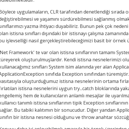
edilebilmektedir.
Böylece uygulamaların, CLR tarafından denetlendiği sırada or
değiştirebilmesi ve yaşamını sürdürebilmesi sağlanmış olmak
sınıflarımızı yazma ihtiyacı duyabiliriz. Bunun pek çok nedeni 
olan istisna sınıfları dışındaki bir istisnayı çalışma zamanınd
bu işlevselliği nasıl gerçekleştirebileceğimizi basit bir örnek
.Net Framework' te var olan istisna sınıflarının tamamı System
türeyerek oluşturulmuşlardır. Kendi istisna nesnelerimizi ol
kullanacağımız sınıfları System isim alanında yer alan Applica
ApplicationException sınıfıda Exception sınıfından türemişt
vasıtasıyla oluşturduğumuz istisna nesnelerinin ortama fırla
fırlatılan istisna nesnelerini uygun try...catch bloklarında
engellemiş hem de kullanıcıların anlamlı mesajlar ile uyarılm
kullanıcı tanımlı istisna sınıflarının tipik Exception sınıfları
sağlar. Bu tabiki kalıtımın bir sonucudur. Diğer yandan Appli
sınıfın bir istisna nesnesi olduğunu ve throw anahtar sözcüğü il