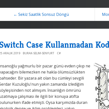
← Sekiz Saatlik Sonsuz Döngü
Mon
Switch Case Kullanmadan Kod 
25 ARALIK 2019
BURAK-SELIM-SENYURT
C#
İnsanoğlu yağmurlu bir pazar günü evden çıkıp ne
yapacağını bilemezken ne hakla ölümsüzlükten
bahseder. Bir yazara ait olan bu cümleyi sevgili
Serdar Kuzuloğlu'nun yakın zamanda izlediğim
söyleşisinden not almışım. İnsanlığın ömrünü
uzatmaya çalışması ile ilgili bir konuya atıfta
bulunurken ifade etmişti. Oysa karşımızda duran
ekolojik denge ve iklim problemleri, yakın