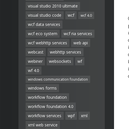
visual studio 2010 ultimate
visual studio code
wcf
wcf 4.0
wcf data services
wcf eco system
wcf ria services
wcf webhttp services
web api
webcast
webhttp services
webiner
websockets
wf
wf 4.0
windows communication foundation
windows forms
workflow foundation
workflow foundation 4.0
workflow services
wpf
xml
xml web service