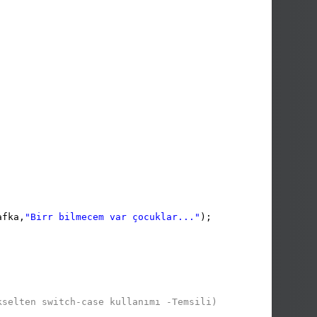
afka,
"Birr bilmecem var çocuklar..."
);
kselten switch-case kullanımı -Temsili)