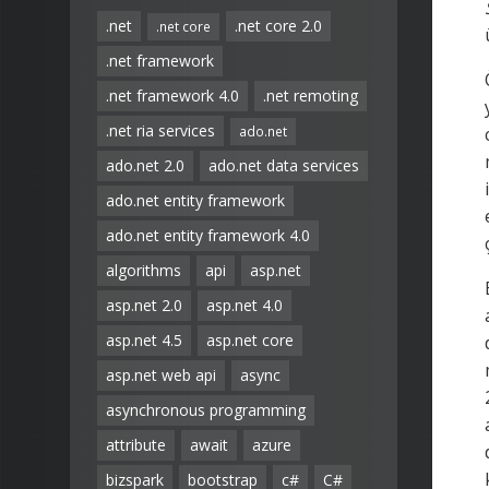
.net
.net core 2.0
.net core
.net framework
.net framework 4.0
.net remoting
.net ria services
ado.net
ado.net 2.0
ado.net data services
ado.net entity framework
ado.net entity framework 4.0
algorithms
api
asp.net
asp.net 2.0
asp.net 4.0
asp.net 4.5
asp.net core
asp.net web api
async
asynchronous programming
attribute
await
azure
bizspark
bootstrap
c#
C#