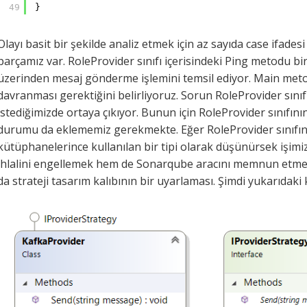
49
}
Olayı basit bir şekilde analiz etmek için az sayıda case ifades
parçamız var. RoleProvider sınıfı içerisindeki Ping metodu bi
üzerinden mesaj gönderme işlemini temsil ediyor. Main metod
davranması gerektiğini belirliyoruz. Sorun RoleProvider sını
istediğimizde ortaya çıkıyor. Bunun için RoleProvider sınıfın
durumu da eklememiz gerekmekte. Eğer RoleProvider sınıfın
kütüphanelerince kullanılan bir tipi olarak düşünürsek işimiz
ihlalini engellemek hem de Sonarqube aracını memnun etmek i
da strateji tasarım kalıbının bir uyarlaması. Şimdi yukarıdaki