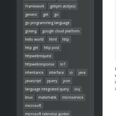
Framework
gelişim atölyesi
generic
get
go
go programming language
golang
google cloud platform
hello world
html
http
http get
http post
httpwebrequest
httpwebresponse
IoT
inheritance
interface
io
java
javascript
jquery
json
language integrated query
linq
linux
matematik
microservice
microsoft
microsoft teknoloji günleri