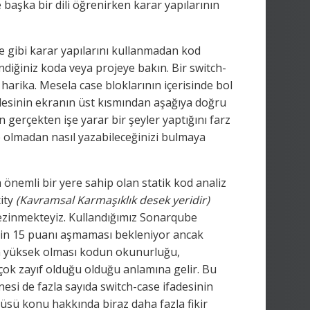
ce başka bir dili öğrenirken karar yapılarının
se gibi karar yapılarını kullanmadan kod
endiğiniz koda veya projeye bakın. Bir switch-
 harika. Mesela case bloklarının içerisinde bol
bidesinin ekranın üst kısmından aşağıya doğru
gerçekten işe yarar bir şeyler yaptığını farz
se olmadan nasıl yazabileceğinizi bulmaya
 önemli bir yere sahip olan statik kod analiz
ity
(Kavramsal Karmaşıklık desek yeridir)
 gezinmekteyiz. Kullandığımız Sonarqube
nin 15 puanı aşmaması bekleniyor ancak
in yüksek olması kodun okunurluğu,
a çok zayıf olduğu olduğu anlamına gelir. Bu
nesi de fazla sayıda switch-case ifadesinin
üsü konu hakkında biraz daha fazla fikir