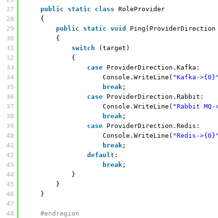
27
public
static
class
RoleProvider
28
{
29
public
static
void
Ping(ProviderDirection
30
{
31
switch
(target)
32
{
33
case
ProviderDirection.Kafka:
34
Console.WriteLine(
"Kafka->{0}
35
break
;
36
case
ProviderDirection.Rabbit:
37
Console.WriteLine(
"Rabbit MQ-
38
break
;
39
case
ProviderDirection.Redis:
40
Console.WriteLine(
"Redis->{0}
41
break
;
42
default
:
43
break
;
44
}
45
}
46
}
47
48
#endregion