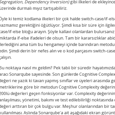
Segregation, Dependency Inversion)
gibi ilkeleri de ekleyin
üzerinde durmalı mıyız tartışabiliriz.
Öyle ki temiz kodlama ilkeleri bir çok halde switch-case/if-el
yazmamız gerektiğini öğütlüyor. Şimdi kısa bir süre için ilgil
case/if-else bloğu arayın. Şöyle kallavi olanlardan bulursanız
miktarda if-else ifadeleri de olsun. Tam bir kararsızlıklar a
ilerlediğini ama tüm bu hengameyi içinde barındıran metodun 
edin. Şimdi derin bir nefes alın ve o kod parçasını switch-ca
çalışın.
Bu noktaya nasıl mı geldim? Pek tabii bir süredir hayatımızda
aracı Sonarqube sayesinde. Son günlerde Cognitive Complex
değeri ne yazık ki tavan yapmış sınıflar ve üyeleri arasında
metriklerine göre bir metodun Cognitive Complexity değeri
200lü değerleri geçen fonksiyonlar var. Complexity değerin
anlaşılması, yönetimi, bakımı ve test edilebilirliği noktasınd
değeri arttıran bir çok bulgu var. Meşhur olanlarından bir ta
kullanılması. Aslında Sonarqube'a ait aşağıdaki ekran görünt