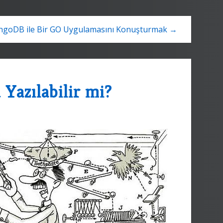
goDB ile Bir GO Uygulamasını Konuşturmak →
Yazılabilir mi?