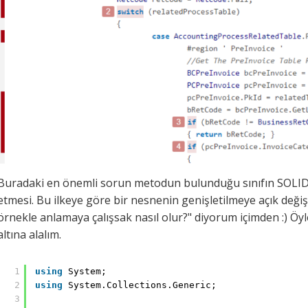
Buradaki en önemli sorun metodun bulunduğu sınıfın SOLID i
etmesi. Bu ilkeye göre bir nesnenin genişletilmeye açık değişt
örnekle anlamaya çalışsak nasıl olur?" diyorum içimden :) Öy
altına alalım.
1
using
System;
2
using
System.Collections.Generic;
3