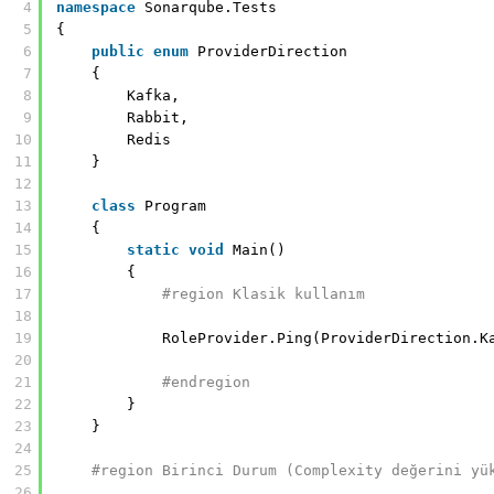
4
namespace
Sonarqube.Tests
5
{
6
public
enum
ProviderDirection
7
{
8
Kafka,
9
Rabbit,
10
Redis
11
}
12
13
class
Program
14
{
15
static
void
Main()
16
{
17
#region Klasik kullanım
18
19
RoleProvider.Ping(ProviderDirection.K
20
21
#endregion
22
}
23
}
24
25
#region Birinci Durum (Complexity değerini yü
26