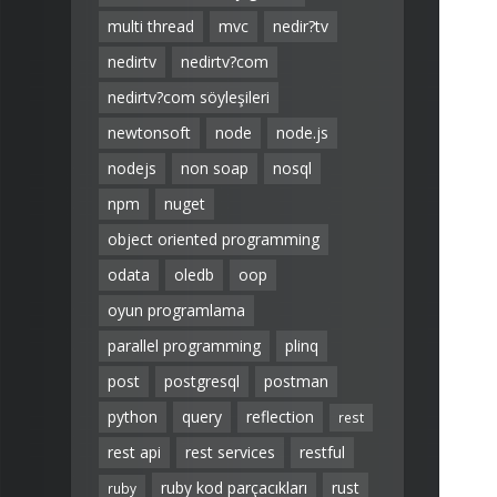
multi thread
mvc
nedir?tv
nedirtv
nedirtv?com
nedirtv?com söyleşileri
newtonsoft
node
node.js
nodejs
non soap
nosql
npm
nuget
object oriented programming
odata
oledb
oop
oyun programlama
parallel programming
plinq
post
postgresql
postman
python
query
reflection
rest
rest api
rest services
restful
ruby kod parçacıkları
rust
ruby