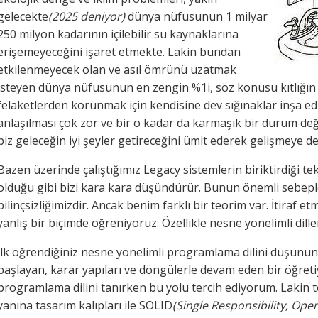
gelecekte
(2025 deniyor)
dünya nüfusunun 1 milyar
250 milyon kadarının içilebilir su kaynaklarına
erişemeyeceğini işaret etmekte. Lakin bundan
etkilenmeyecek olan ve asıl ömrünü uzatmak
isteyen dünya nüfusunun en zengin %1i, söz konusu kıtlığın
felaketlerden korunmak için kendisine dev sığınaklar inşa ed
anlaşılması çok zor ve bir o kadar da karmaşık bir durum de
biz geleceğin iyi şeyler getireceğini ümit ederek gelişmeye d
Bazen üzerinde çalıştığımız Legacy sistemlerin biriktirdiği t
olduğu gibi bizi kara kara düşündürür. Bunun önemli sebepl
bilinçsizliğimizdir. Ancak benim farklı bir teorim var. İtiraf 
yanlış bir biçimde öğreniyoruz. Özellikle nesne yönelimli dill
İlk öğrendiğiniz nesne yönelimli programlama dilini düşünün
başlayan, karar yapıları ve döngülerle devam eden bir öğretiy
programlama dilini tanırken bu yolu tercih ediyorum. Lakin t
yanına tasarım kalıpları ile SOLID
(Single Responsibility, Open