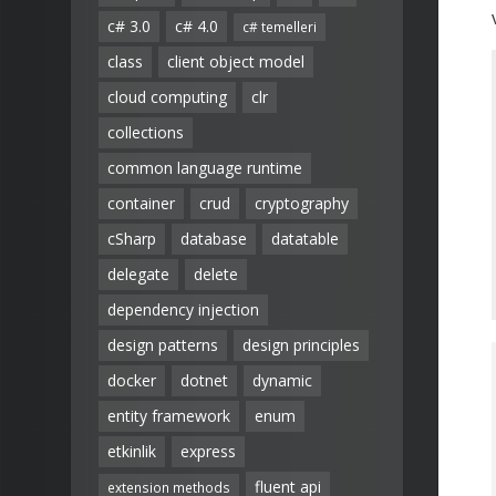
c# 3.0
c# 4.0
c# temelleri
class
client object model
cloud computing
clr
collections
common language runtime
container
crud
cryptography
cSharp
database
datatable
delegate
delete
dependency injection
design patterns
design principles
docker
dotnet
dynamic
entity framework
enum
etkinlik
express
fluent api
extension methods