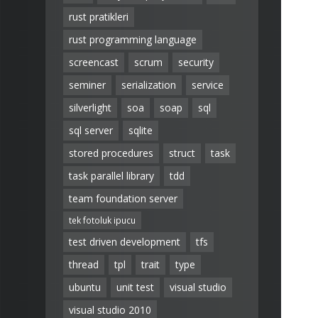
rust pratikleri
rust programming language
screencast
scrum
security
seminer
serialization
service
silverlight
soa
soap
sql
sql server
sqlite
stored procedures
struct
task
task parallel library
tdd
team foundation server
tek fotoluk ipucu
test driven development
tfs
thread
tpl
trait
type
ubuntu
unit test
visual studio
visual studio 2010