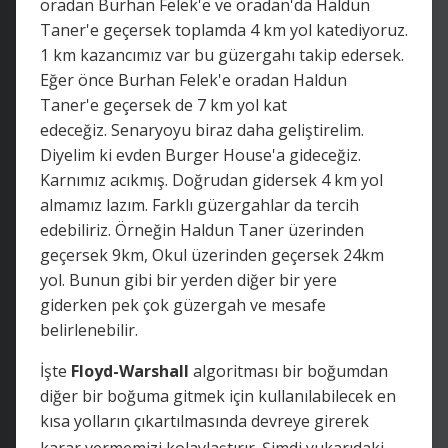
oradan Burhan Felek'e ve oradan'da Haldun
Taner'e geçersek toplamda 4 km yol katediyoruz.
1 km kazancımız var bu güzergahı takip edersek.
Eğer önce Burhan Felek'e oradan Haldun
Taner'e geçersek de 7 km yol kat
edeceğiz. Senaryoyu biraz daha geliştirelim.
Diyelim ki evden Burger House'a gideceğiz.
Karnımız acıkmış. Doğrudan gidersek 4 km yol
almamız lazım. Farklı güzergahlar da tercih
edebiliriz. Örneğin Haldun Taner üzerinden
geçersek 9km, Okul üzerinden geçersek 24km
yol. Bunun gibi bir yerden diğer bir yere
giderken pek çok güzergah ve mesafe
belirlenebilir.
İşte
Floyd-Warshall
algoritması bir boğumdan
diğer bir boğuma gitmek için kullanılabilecek en
kısa yolların çıkartılmasında devreye girerek
karar vermemizi kolaylaştırır.
Şimdi yukarıdaki