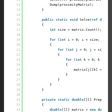
12
Dump(proximityMatrix);
13
}
14
15
public
static
void
Solve(
ref
double
16
{
17
int
size = matrix.Count();
18
19
for
(
int
i = 0; i < size; i++)
20
{
21
for
(
int
j = 0; j < size; j
22
{
23
for
(
int
k = 0; k < siz
24
{
25
matrix[j][k] = Math
26
}
27
}
28
}
29
}
30
31
private
static
double
[][] PrepareFi
32
{
33
double
[][] matrix = 
new
double
[