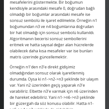
mesafelerini göstermekte. Bir boğumun
kendisiyle arasındaki mesafe 0, doğrudan bağlı
olmadığı bir boğumlar arasındaki mesafe ise
sonsuz sembolü ile işaret edilmekte. Örneğin n1
boğumundan n3 ve n4 boğumlarına doğrudan
bir hat olmadığı için sonsuz sembolü kullanıldı.
Algoritmanın becerisi sonsuz sembollerini
eritmek ve hatta sayısal değer alan hücrelerde
olabilecek daha kısa mesafeler var ise bunları
matris üzerinde güncellemektir.
Örneğin n1'den n3'e direkt gidişimiz
olmadığından sonsuz olarak işaretlenmiş
durumda. Oysa ki n1->n2->n3 şeklinde bir ulaşım
var. Yani n2 üzerinden geçiş yaparak n3'e
varabiliriz. Elbette n3'e varmak için n6 üzerinden
de hareket edebiliriz. Yani n1->n6->n3 şeklinde
bir güzergah da söz konusu olabilir. Hatta n1-