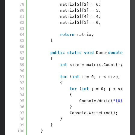
79
matrix[5][2] = 6;
80
matrix[5][3] = 5;
81
matrix[5][4] = 4;
82
matrix[5][5] = 0;
83
84
return
matrix;
85
}
86
87
public
static
void
Dump(
double
[][] 
88
{
89
int
size = matrix.Count();
90
91
for
(
int
i = 0; i < size; i++)
92
{
93
for
(
int
j = 0; j < size; j
94
{
95
Console.Write(
"{0}\t"
, 
96
}
97
Console.WriteLine();
98
}
99
}
100
}