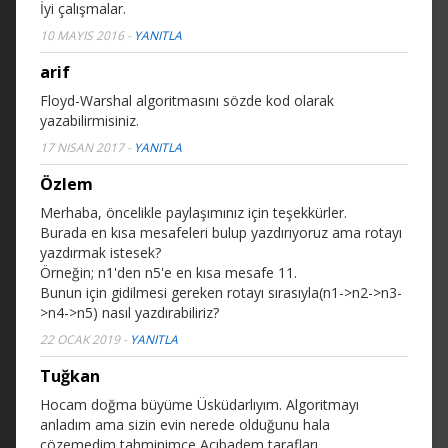
İyi çalışmalar.
10 MAYIS 2016
-
YANITLA
arif
Floyd-Warshal algoritmasını sözde kod olarak
yazabilirmisiniz.
17 NISAN 2017
-
YANITLA
Özlem
Merhaba, öncelikle paylaşımınız için teşekkürler.
Burada en kısa mesafeleri bulup yazdırıyoruz ama rotayı
yazdırmak istesek?
Örneğin; n1'den n5'e en kısa mesafe 11.
Bunun için gidilmesi gereken rotayı sırasıyla(n1->n2->n3-
>n4->n5) nasıl yazdırabiliriz?
22 OCAK 2019
-
YANITLA
Tuğkan
Hocam doğma büyüme Üsküdarlıyım. Algoritmayı
anladım ama sizin evin nerede olduğunu hala
çözemedim
tahminimce Acıbadem tarafları...