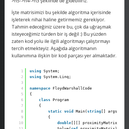
>n5->n4->n3 şeklinde de gidebiliriz.
İşte matrisimizi bu şekilde algoritma içerisinde
işleterek nihai haline getirmemiz gerekiyor.
Tahmin edeceğiniz üzere bu, çok da uğraşmak
isteyeceğimiz türden bir iş değil :) Bu yüzden
zaten kod yolu ile ilgili algoritmayı çalıştırmayı
tercih etmekteyiz. Aşağıda algoritmanın
kullanımına ilişkin bir kod parçası yer almaktadır.
1
using
System;
2
using
System.Linq;
3
4
namespace
FloydWarshallCode
5
{
6
class
Program
7
{
8
static
void
Main(
string
[] args)
9
{
10
double
[][] proximityMatrix = Pr
11
Solve(
ref
proximityMatrix);