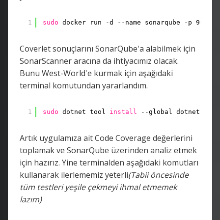
1
sudo
docker run -d --name sonarqube -p 9000:9
Coverlet sonuçlarını SonarQube'a alabilmek için
SonarScanner aracına da ihtiyacımız olacak.
Bunu West-World'e kurmak için aşağıdaki
terminal komutundan yararlandım.
1
sudo
dotnet tool 
install
--global dotnet-sona
Artık uygulamıza ait Code Coverage değerlerini
toplamak ve SonarQube üzerinden analiz etmek
için hazırız. Yine terminalden aşağıdaki komutları
kullanarak ilerlememiz yeterli
(Tabii öncesinde
tüm testleri yeşile çekmeyi ihmal etmemek
lazım)