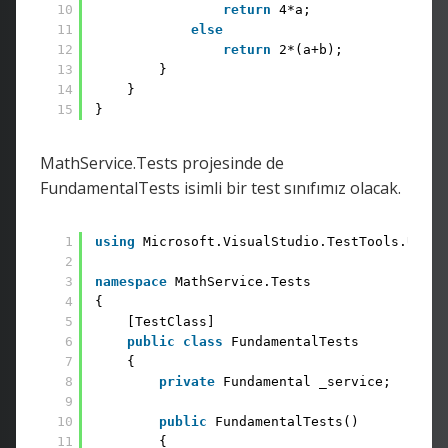
10
return
4*a;
11
else
12
return
2*(a+b);
13
}
14
}
15
}
MathService.Tests projesinde de
FundamentalTests isimli bir test sınıfımız olacak.
1
using
Microsoft.VisualStudio.TestTools.UnitT
2
3
namespace
MathService.Tests
4
{
5
[TestClass]
6
public
class
FundamentalTests
7
{
8
private
Fundamental _service;
9
10
public
FundamentalTests()
11
{