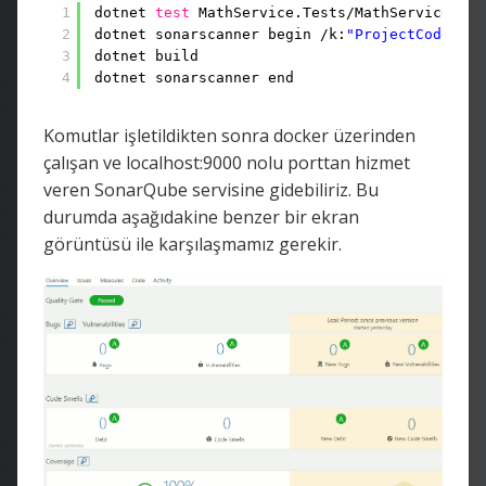
1
dotnet 
test
MathService.Tests
/MathService
.Tes
2
dotnet sonarscanner begin 
/k
:
"ProjectCodeCove
3
dotnet build
4
dotnet sonarscanner end
Komutlar işletildikten sonra docker üzerinden
çalışan ve localhost:9000 nolu porttan hizmet
veren SonarQube servisine gidebiliriz. Bu
durumda aşağıdakine benzer bir ekran
görüntüsü ile karşılaşmamız gerekir.