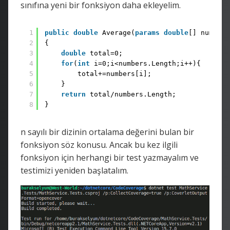
sınıfına yeni bir fonksiyon daha ekleyelim.
1
public
double
Average(
params
double
[] numbers
2
{
3
double
total=0;
4
for
(
int
i=0;i<numbers.Length;i++){
5
total+=numbers[i];
6
}
7
return
total/numbers.Length;
8
}
n sayılı bir dizinin ortalama değerini bulan bir
fonksiyon söz konusu. Ancak bu kez ilgili
fonksiyon için herhangi bir test yazmayalım ve
testimizi yeniden başlatalım.