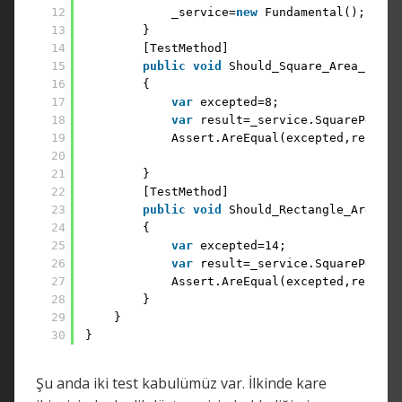
12
_service=
new
Fundamental();
13
}
14
[TestMethod]
15
public
void
Should_Square_Area_Is_8_
16
{
17
var
excepted=8;
18
var
result=_service.SquarePerime
19
Assert.AreEqual(excepted,result)
20
21
}
22
[TestMethod]
23
public
void
Should_Rectangle_Area_Is
24
{
25
var
excepted=14;
26
var
result=_service.SquarePerime
27
Assert.AreEqual(excepted,result)
28
}
29
}
30
}
Şu anda iki test kabulümüz var. İlkinde kare