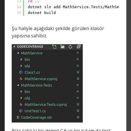
13
cd
..
14
dotnet sln add MathService.Tests
/MathService
15
dotnet build
Şu haliyle aşağıdaki şekilde görülen klasör
yapısına sahibiz.
Bize tabii ki bir demet C# ve bir tutam da test