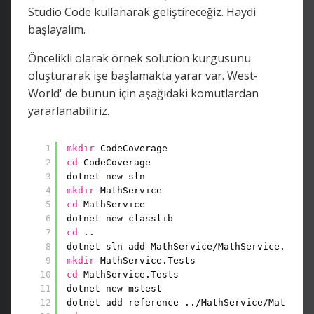
Studio Code kullanarak geliştireceğiz. Haydi
başlayalım.
Öncelikli olarak örnek solution kurgusunu
oluşturarak işe başlamakta yarar var. West-
World' de bunun için aşağıdaki komutlardan
yararlanabiliriz.
1
mkdir
CodeCoverage
2
cd
CodeCoverage
3
dotnet new sln
4
mkdir
MathService
5
cd
MathService
6
dotnet new classlib
7
cd
..
8
dotnet sln add MathService
/MathService
.cspro
9
mkdir
MathService.Tests
10
cd
MathService.Tests
11
dotnet new mstest
12
dotnet add reference ..
/MathService/MathServ