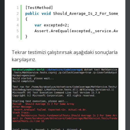
1
[TestMethod]
2
public
void
Should_Average_Is_2_For_Some_Arra
3
{
4
var
excepted=2;
5
Assert.AreEqual(excepted,_service.Average
6
}
Tekrar testimizi çalıştırırsak aşağıdaki sonuçlarla
karşılaşırız.