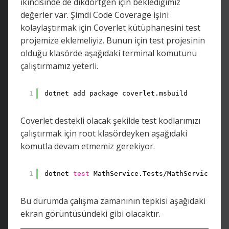
ikincisinde de dikdörtgen için beklediğimiz
değerler var. Şimdi Code Coverage işini
kolaylaştırmak için Coverlet kütüphanesini test
projemize eklemeliyiz. Bunun için test projesinin
olduğu klasörde aşağıdaki terminal komutunu
çalıştırmamız yeterli.
1
dotnet add package coverlet.msbuild
Coverlet destekli olacak şekilde test kodlarımızı
çalıştırmak için root klasördeyken aşağıdaki
komutla devam etmemiz gerekiyor.
1
dotnet 
test
MathService.Tests
/MathService
.Tes
Bu durumda çalışma zamanının tepkisi aşağıdaki
ekran görüntüsündeki gibi olacaktır.