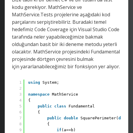
kodu gerekiyor. MathService ve
MathService.Tests projelerine aşağıdaki kod
parçalarını serpiştirebiliriz. Buradaki temel
hedefimiz Code Coverage için Visual Studio Code
tarafında neler yapabileceğimize bakmak
olduğundan basit bir iki deneme metodu yeterli
olacaktır. MathService projesindeki Fundamental
projesinde dörtgen çevresini bulmak
için yararlanabileceğimiz bir fonksiyon yer alıyor.
1
using
System;
2
3
namespace
MathService
4
{
5
public
class
Fundamental
6
{
7
public
double
SquarePerimeter(
double
8
{
9
if
(a==b)