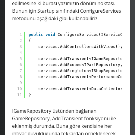
edilmesine ki burası yazımızın dönüm noktası.
Bunun için Startup sınıfındaki ConfigureServices
metodunu aşağıdaki gibi kullanabiliriz.
1
public
void
ConfigureServices(IServiceCollec
2
{
3
services.AddControllersWithViews();
4
5
services.AddTransient<IGameRepository, G
6
services.AddScoped<IPartRepository, Part
7
services.AddSingleton<IShopRepository, S
8
services.AddTransient<PerformanceCounter
9
10
services.AddTransient<DataCollectorServi
11
}
IGameRepository üstünden bağlanan
GameRepository, AddTransient fonksiyonu ile
eklenmiş durumda. Buna göre kendisine her
ihtiyaç duyulduğunda tekrardan örneklenecek.