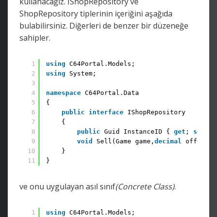
kullanacağız. IShopRepository ve
ShopRepository tiplerinin içeriğini aşağıda
bulabilirsiniz. Diğerleri de benzer bir düzeneğe
sahipler.
1
using
C64Portal.Models;
2
using
System;
3
4
namespace
C64Portal.Data
5
{
6
public
interface
IShopRepository
7
{
8
public
Guid InstanceID { 
get
; 
set
; }
9
void
Sell(Game game,
decimal
offer);
10
}
11
}
ve onu uygulayan asıl sınıf
(Concrete Class)
.
1
using
C64Portal.Models;