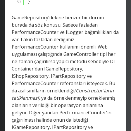
53
}
GameRepository'dekine benzer bir durum
burada da söz konusu. Sadece fazladan
PerformanceCounter ve ILogger bağımlılıkları da
var. Lakin fazladan dediğimiz
PerformanceCounter kullanımı önemli. Web
uygulaması çalıştığında GameController tipi her
ne zaman çağırılırsa yapıcı metodu sebebiyle DI
Container'dan IGameRepository,
IShopRepository, IPartRepository ve
PerformanceCounter referansları isteyecek. Bu
da asıl sınıfların örneklendiği
(Constructor'ların
tetiklenmesi)
ya da örneklenmeyip örneklenmiş
olanların verildiği bir operasyon anlamına
geliyor. Diğer yandan PerformanceCounter'ın
çağırılması halinde onun da istediği
IGameRepository, IPartRepository ve