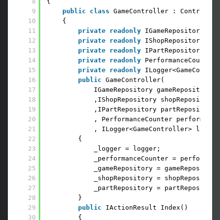
8
{
9
public
class
GameController : Controller
10
{
11
private
readonly
IGameRepository _ga
12
private
readonly
IShopRepository _sh
13
private
readonly
IPartRepository _pa
14
private
readonly
PerformanceCounter 
15
private
readonly
ILogger<GameControl
16
public
GameController(
17
IGameRepository gameRepository
18
,IShopRepository shopRepository
19
,IPartRepository partRepository
20
, PerformanceCounter performance
21
, ILogger<GameController> logger
22
{
23
_logger = logger;
24
_performanceCounter = performanc
25
_gameRepository = gameRepository
26
_shopRepository = shopRepository
27
_partRepository = partRepository
28
}
29
public
IActionResult Index()
30
{