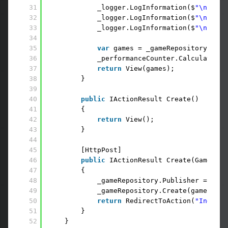
31
_logger.LogInformation($
"\n[SING
32
_logger.LogInformation($
"\n[TRAN
33
_logger.LogInformation($
"\n[SCOP
34
35
var
games = _gameRepository.GetA
36
_performanceCounter.CalculateMem
37
return
View(games);
38
}
39
40
public
IActionResult Create()
41
{
42
return
View();
43
}
44
45
[HttpPost]
46
public
IActionResult Create(Game gam
47
{
48
_gameRepository.Publisher = 
new
49
_gameRepository.Create(game);
50
return
RedirectToAction(
"Index"
)
51
}
52
}