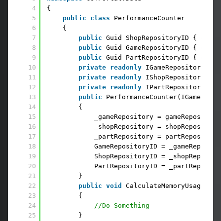
4
{
5
public
class
PerformanceCounter
6
{
7
public
Guid ShopRepositoryID { 
get
; 
8
public
Guid GameRepositoryID { 
get
; 
9
public
Guid PartRepositoryID { 
get
; 
10
private
readonly
IGameRepository _ga
11
private
readonly
IShopRepository _sh
12
private
readonly
IPartRepository _pa
13
public
PerformanceCounter(IGameRepos
14
{
15
_gameRepository = gameRepository
16
_shopRepository = shopRepository
17
_partRepository = partRepository
18
GameRepositoryID = _gameReposito
19
ShopRepositoryID = _shopReposito
20
PartRepositoryID = _partReposito
21
}
22
public
void
CalculateMemoryUsage()
23
{
24
//Do Something
25
}