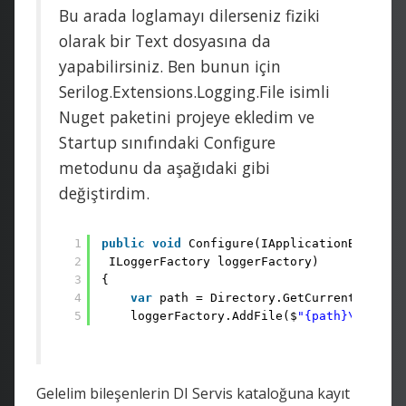
Bu arada loglamayı dilerseniz fiziki
olarak bir Text dosyasına da
yapabilirsiniz. Ben bunun için
Serilog.Extensions.Logging.File isimli
Nuget paketini projeye ekledim ve
Startup sınıfındaki Configure
metodunu da aşağıdaki gibi
değiştirdim.
1
public
void
Configure(IApplicationBuilder 
2
ILoggerFactory loggerFactory)
3
{
4
var
path = Directory.GetCurrentDirecto
5
loggerFactory.AddFile($
"{path}\\Logs\\
Gelelim bileşenlerin DI Servis kataloğuna kayıt