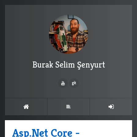
Burak Selim Şenyurt
Asp.Net Core -