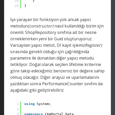
24
}
25
}
İşe yarayan bir fonksiyon yok ancak yapıcı
metodun
(constructor)
nasıl kullanıldığı bizim için
önemli. ShopRepository sınıfına ait bir nesne
örneklenirken yeni bir Guid oluşturuyoruz.
Varsayılan yapıcı metot, DI kayıt işlemi
(Register)
sırasında gerekli olduğu için çağrıldığında
parametre ile donatılan diğer yapıcı metodu
tetikliyor. Doğal olarak seçilen lifetime kriterine
göre takip edeceğimiz benzersiz bir değere sahip
olmuş olacağız. Diğer arayüz ve uyarlamalarını
yazdıktan sonra PerformanceCounter sınıfını da
aşağıdaki gibi geliştirebiliriz.
1
using
System;
2
3
namespace
C64Portal.Data