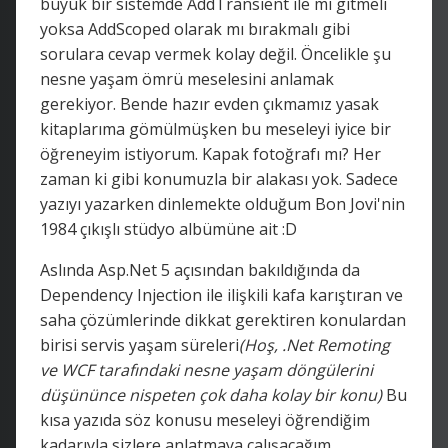
büyük bir sistemde AddTransient ile mi gitmeli
yoksa AddScoped olarak mı bırakmalı gibi
sorulara cevap vermek kolay değil. Öncelikle şu
nesne yaşam ömrü meselesini anlamak
gerekiyor. Bende hazır evden çıkmamız yasak
kitaplarıma gömülmüşken bu meseleyi iyice bir
öğreneyim istiyorum. Kapak fotoğrafı mı? Her
zaman ki gibi konumuzla bir alakası yok. Sadece
yazıyı yazarken dinlemekte olduğum Bon Jovi'nin
1984 çıkışlı stüdyo albümüne ait :D
Aslında Asp.Net 5 açısından bakıldığında da
Dependency Injection ile ilişkili kafa karıştıran ve
saha çözümlerinde dikkat gerektiren konulardan
birisi servis yaşam süreleri
(Hoş, .Net Remoting
ve WCF tarafındaki nesne yaşam döngülerini
düşününce nispeten çok daha kolay bir konu)
Bu
kısa yazıda söz konusu meseleyi öğrendiğim
kadarıyla sizlere anlatmaya çalışacağım.