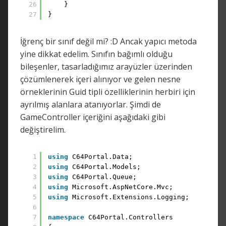
26
}
27
}
İğrenç bir sınıf değil mi? :D Ancak yapıcı metoda
yine dikkat edelim. Sınıfın bağımlı olduğu
bileşenler, tasarladığımız arayüzler üzerinden
çözümlenerek içeri alınıyor ve gelen nesne
örneklerinin Guid tipli özelliklerinin herbiri için
ayrılmış alanlara atanıyorlar. Şimdi de
GameController içeriğini aşağıdaki gibi
değiştirelim.
1
using
C64Portal.Data;
2
using
C64Portal.Models;
3
using
C64Portal.Queue;
4
using
Microsoft.AspNetCore.Mvc;
5
using
Microsoft.Extensions.Logging;
6
7
namespace
C64Portal.Controllers