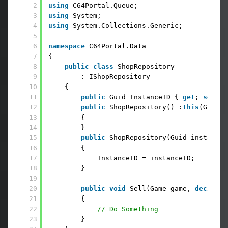
2
using
C64Portal.Queue;
3
using
System;
4
using
System.Collections.Generic;
5
6
namespace
C64Portal.Data
7
{
8
public
class
ShopRepository
9
: IShopRepository
10
{
11
public
Guid InstanceID { 
get
; 
set
; }
12
public
ShopRepository() :
this
(Guid.N
13
{
14
}
15
public
ShopRepository(Guid instanceI
16
{
17
InstanceID = instanceID;
18
}
19
20
public
void
Sell(Game game, 
decimal
21
{
22
// Do Something
23
}