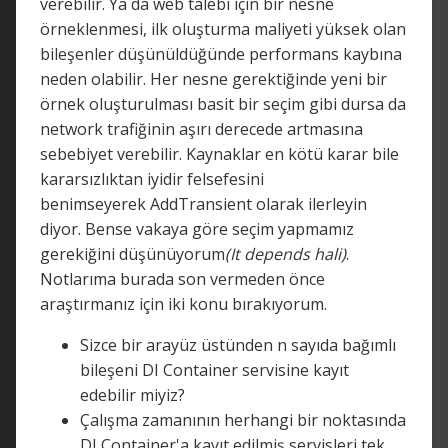
verebilir. Ya da web talebi için bir nesne
örneklenmesi, ilk oluşturma maliyeti yüksek olan
bileşenler düşünüldüğünde performans kaybına
neden olabilir. Her nesne gerektiğinde yeni bir
örnek oluşturulması basit bir seçim gibi dursa da
network trafiğinin aşırı derecede artmasına
sebebiyet verebilir. Kaynaklar en kötü karar bile
kararsızlıktan iyidir felsefesini
benimseyerek AddTransient olarak ilerleyin
diyor. Bense vakaya göre seçim yapmamız
gerekiğini düşünüyorum
(It depends hali)
.
Notlarıma burada son vermeden önce
araştırmanız için iki konu bırakıyorum.
Sizce bir arayüz üstünden n sayıda bağımlı
bileşeni DI Container servisine kayıt
edebilir miyiz?
Çalışma zamanının herhangi bir noktasında
DI Container'a kayıt edilmiş servisleri tek