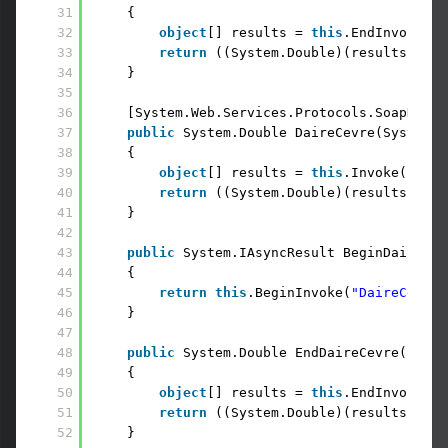
31
{
32
object
[] results = 
this
.EndInvoke(as
33
return
((System.Double)(results[0]))
34
}
35
36
[System.Web.Services.Protocols.SoapDocum
37
public
System.Double DaireCevre(System.D
38
{
39
object
[] results = 
this
.Invoke(
"Dair
40
return
((System.Double)(results[0]))
41
}
42
43
public
System.IAsyncResult BeginDaireCev
44
{
45
return
this
.BeginInvoke(
"DaireCevre"
46
}
47
48
public
System.Double EndDaireCevre(Syste
49
{
50
object
[] results = 
this
.EndInvoke(as
51
return
((System.Double)(results[0]))
52
}   