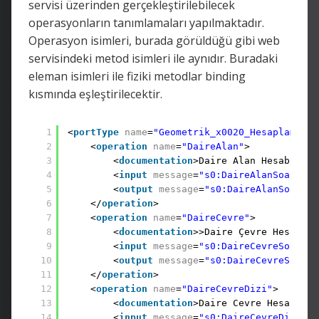
servisi üzerinden gerçekleştirilebilecek
operasyonların tanımlamaları yapılmaktadır.
Operasyon isimleri, burada görüldüğü gibi web
servisindeki metod isimleri ile aynıdır. Buradaki
eleman isimleri ile fiziki metodlar binding
kısmında eşleştirilecektir.
1
<
portType
name
=
"Geometrik_x0020_Hesaplamalar
2
<
operation
name
=
"DaireAlan"
>
3
<
documentation
>Daire Alan Hesabi Yap
4
<
input
message
=
"s0:DaireAlanSoapIn"
5
<
output
message
=
"s0:DaireAlanSoapOut
6
</
operation
>
7
<
operation
name
=
"DaireCevre"
>
8
<
documentation
>>Daire Çevre Hesabi Y
9
<
input
message
=
"s0:DaireCevreSoapIn"
10
<
output
message
=
"s0:DaireCevreSoapOu
11
</
operation
>
12
<
operation
name
=
"DaireCevreDizi"
>
13
<
documentation
>Daire Cevre Hesabini 
14
<
input
message
=
"s0:DaireCevreDiziSoa