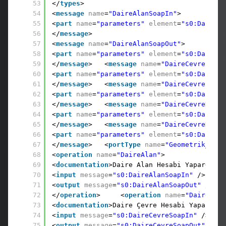
53
</
types
>
54
<
message
name
=
"DaireAlanSoapIn"
>
55
<
part
name
=
"parameters"
element
=
"s0:DaireAl
56
</
message
>
57
<
message
name
=
"DaireAlanSoapOut"
>
58
<
part
name
=
"parameters"
element
=
"s0:DaireAl
59
</
message
>   <
message
name
=
"DaireCevreSoapI
60
<
part
name
=
"parameters"
element
=
"s0:DaireCe
61
</
message
>   <
message
name
=
"DaireCevreSoapO
62
<
part
name
=
"parameters"
element
=
"s0:DaireCe
63
</
message
>   <
message
name
=
"DaireCevreDiziS
64
<
part
name
=
"parameters"
element
=
"s0:DaireCe
65
</
message
>   <
message
name
=
"DaireCevreDiziS
66
<
part
name
=
"parameters"
element
=
"s0:DaireCe
67
</
message
>   <
portType
name
=
"Geometrik_x002
68
<
operation
name
=
"DaireAlan"
>
69
<
documentation
>Daire Alan Hesabi Yapar</
doc
70
<
input
message
=
"s0:DaireAlanSoapIn"
/>
71
<
output
message
=
"s0:DaireAlanSoapOut"
/>
72
</
operation
>     <
operation
name
=
"DaireCevr
73
<
documentation
>Daire Çevre Hesabi Yapar.</
d
74
<
input
message
=
"s0:DaireCevreSoapIn"
/>
75
<
output
message
=
"s0:DaireCevreSoapOut"
/>