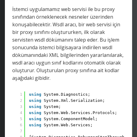
İstemci uygulamamız web servisi ile bu proxy
sınıfından örneklenecek nesneler üzerinden
konuşabilecektir. Wsdl aracı, bir web servisi için
bir proxy sınıfını oluştururken, ilk olarak
servisten wsdl dökümanını talep eder. Bu işlem
sonucunda istemci bilgisayara indirilen wsdl
dökümanındaki XML bilgilerinden yararlanılarak,
wsdl aracı uygun sınıf kodlarını otomatik olarak
oluşturur. Oluşturulan proxy sınıfına ait kodlar
aşağıdaki gibidir.
1
using
System.Diagnostics;
2
using
System.Xml.Serialization;
3
using
System;
4
using
System.Web.Services.Protocols;
5
using
System.ComponentModel;
6
using
System.Web.Services;
7