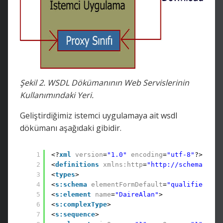
Şekil 2. WSDL Dökümanının Web Servislerinin
Kullanımındaki Yeri.
Geliştirdiğimiz istemci uygulamaya ait wsdl
dökümanı aşağıdaki gibidir.
1
<?
xml
version
=
"1.0"
encoding
=
"utf-8"
?> 
2
<
definitions
xmlns:http
=
"http://schemas.xml
3
<
types
>
4
<
s:schema
elementFormDefault
=
"qualified"
ta
5
<
s:element
name
=
"DaireAlan"
>         
6
<
s:complexType
>
7
<
s:sequence
>