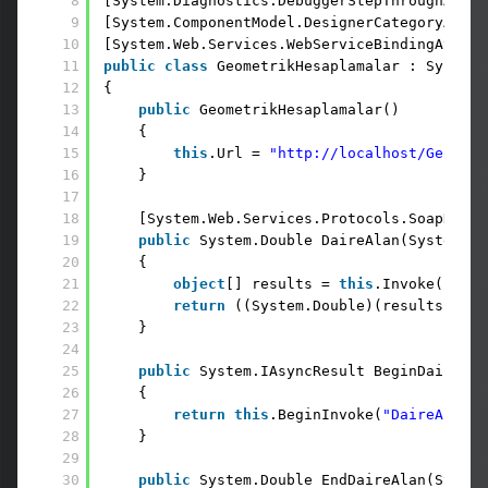
8
[System.Diagnostics.DebuggerStepThroughAttri
9
[System.ComponentModel.DesignerCategoryAttri
10
[System.Web.Services.WebServiceBindingAttrib
11
public
class
GeometrikHesaplamalar : System.
12
{
13
public
GeometrikHesaplamalar() 
14
{
15
this
.Url = 
"http://localhost/GeoWebS
16
}
17
18
[System.Web.Services.Protocols.SoapDocum
19
public
System.Double DaireAlan(System.Do
20
{
21
object
[] results = 
this
.Invoke(
"Dair
22
return
((System.Double)(results[0]))
23
}
24
25
public
System.IAsyncResult BeginDaireAla
26
{
27
return
this
.BeginInvoke(
"DaireAlan"
,
28
}
29
30
public
System.Double EndDaireAlan(System