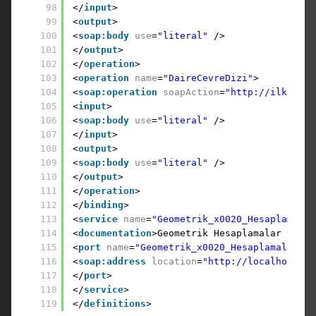
98
</
input
>
99
<
output
>
100
<
soap:body
use
=
"literal"
/>
101
</
output
>
102
</
operation
>
103
<
operation
name
=
"DaireCevreDizi"
>
104
<
soap:operation
soapAction
=
"http://ilk/serv
105
<
input
>
106
<
soap:body
use
=
"literal"
/>
107
</
input
>
108
<
output
>
109
<
soap:body
use
=
"literal"
/>
110
</
output
>
111
</
operation
>
112
</
binding
>
113
<
service
name
=
"Geometrik_x0020_Hesaplamalar
114
<
documentation
>Geometrik Hesaplamalar Üzeri
115
<
port
name
=
"Geometrik_x0020_HesaplamalarSoa
116
<
soap:address
location
=
"http://localhost/Ge
117
</
port
>
118
</
service
>
119
</
definitions
>