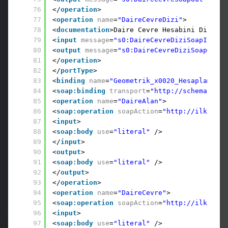
76
</
operation
>
77
<
operation
name
=
"DaireCevreDizi"
>
78
<
documentation
>Daire Cevre Hesabini Dizi El
79
<
input
message
=
"s0:DaireCevreDiziSoapIn"
/>
80
<
output
message
=
"s0:DaireCevreDiziSoapOut"
81
</
operation
>
82
</
portType
>
83
<
binding
name
=
"Geometrik_x0020_Hesaplamalar
84
<
soap:binding
transport
=
"http://schemas.xml
85
<
operation
name
=
"DaireAlan"
>
86
<
soap:operation
soapAction
=
"http://ilk/serv
87
<
input
>
88
<
soap:body
use
=
"literal"
/>
89
</
input
>
90
<
output
>
91
<
soap:body
use
=
"literal"
/>
92
</
output
>
93
</
operation
>
94
<
operation
name
=
"DaireCevre"
>
95
<
soap:operation
soapAction
=
"http://ilk/serv
96
<
input
>
97
<
soap:body
use
=
"literal"
/>