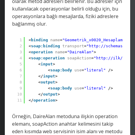
olarak metod adresleri belirlenir. Bu adresler için
kullanılacak operasyonlar belirli olduğu için, bu
operasyonlara bağlı mesajlarda, fiziki adreslere
bağlanmış olur.
1
<
binding
name
=
"Geometrik_x0020_HesaplamalarS
2
<
soap:binding
transport
=
"http://schemas.xmls
3
<
operation
name
=
"DaireAlan"
>
4
<
soap:operation
soapAction
=
"http://ilk/servi
5
<
input
>
6
<
soap:body
use
=
"literal"
/>
7
</
input
> 
8
<
output
>
9
<
soap:body
use
=
"literal"
/>
10
</
output
>
11
</
operation
>
Örneğin, DaireAlan metoduna ilişkin operation
elemanı, soapAction anahtar kelimesini takip
eden kısımda web servisinin isim alanı ve metodu