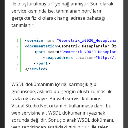
ile oluşturulmuş url’ ye bağlanmıştır. Son olarak
service kısmında ise, tanımlanan port’ ların
gerçekte fiziki olarak hangi adrese bakacağı
tanımlanır.
1
<
service
name
=
"Geometrik_x0020_Hesaplamalar"
>
2
<
documentation
>Geometrik Hesaplamalar Üzerine
3
<
port
name
=
"Geometrik_x0020_HesaplamalarS
4
<
soap:address
location
=
"http://localh
5
</
port
>
6
</
service
>
WSDL dökümanının içeriği karmaşık gibi
görünsede, aslında bu içeriğin oluşturulması ile
fazla uğraşmayız. Bir web servisi kullanıcısı,
Visual Studio.Net ortamını kullanmasa dahi, bu
web servisine ait WSDL dökümanını yazmak
zorunda değildir. Sonuç olarak WSDL dökümanı,
web servisinden aşağıdaki gibi bir url ile talep