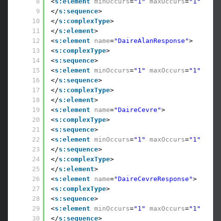
8
<
s:element
minOccurs
=
"1"
maxOccurs
=
"1"
name
9
</
s:sequence
>
10
</
s:complexType
>
11
</
s:element
>
12
<
s:element
name
=
"DaireAlanResponse"
>
13
<
s:complexType
>
14
<
s:sequence
>
15
<
s:element
minOccurs
=
"1"
maxOccurs
=
"1"
name
16
</
s:sequence
>
17
</
s:complexType
>
18
</
s:element
>
19
<
s:element
name
=
"DaireCevre"
>
20
<
s:complexType
>
21
<
s:sequence
>
22
<
s:element
minOccurs
=
"1"
maxOccurs
=
"1"
name
23
</
s:sequence
>
24
</
s:complexType
>
25
</
s:element
>
26
<
s:element
name
=
"DaireCevreResponse"
>
27
<
s:complexType
>
28
<
s:sequence
>
29
<
s:element
minOccurs
=
"1"
maxOccurs
=
"1"
name
30
</
s:sequence
>