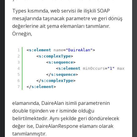
Types kısmında, web servisi ile ilişkili SOAP
mesajlarında taşınacak parametre ve geri dönüş
değerlerine ait şema elemanları tanımlanır.
Örneğin,
1
<
s:element
name
=
"DaireAlan"
>
2
<
s:complexType
>
3
<
s:sequence
>
4
<
s:element
minOccurs
=
"1"
maxOccur
5
</
s:sequence
>
6
</
s:complexType
>
7
</
s:element
>
elamanında, DaireAlan isimli parametrenin
double tipinden ve r isminde olduğu
belirtilmektedir. Aynı şekilde geri döndürelecek
değer ise, DaireAlanRespone elamanı olarak
tanımlanmıştır.