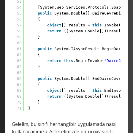
53
54
[System.Web.Services.Protocols.SoapDocum
55
public
System.Double[] DaireCevreDizi(Sy
56
{
57
object
[] results = 
this
.Invoke(
"Dair
58
return
((System.Double[])(results[0]
59
}   
60
61
public
System.IAsyncResult BeginDaireCev
62
{
63
return
this
.BeginInvoke(
"DaireCevreD
64
}   
65
66
public
System.Double[] EndDaireCevreDizi
67
{
68
object
[] results = 
this
.EndInvoke(as
69
return
((System.Double[])(results[0]
70
}
71
}
Gelelim, bu sınıfı herhangibir uygulamada nasıl
kullanacağımıza. Artık elimizde bir proxy sınıfı