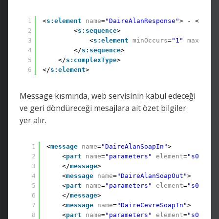
1
<
s:element
name
=
"DaireAlanResponse"
> - <
s:com
2
<
s:sequence
>
3
<
s:element
minOccurs
=
"1"
maxOccur
4
</
s:sequence
>
5
</
s:complexType
>
6
</
s:element
>
Message kısmında, web servisinin kabul edeceği
ve geri döndüreceği mesajlara ait özet bilgiler
yer alır.
1
<
message
name
=
"DaireAlanSoapIn"
>
2
<
part
name
=
"parameters"
element
=
"s0:Dair
3
</
message
>
4
<
message
name
=
"DaireAlanSoapOut"
>
5
<
part
name
=
"parameters"
element
=
"s0:Dair
6
</
message
>
7
<
message
name
=
"DaireCevreSoapIn"
>
8
<
part
name
=
"parameters"
element
=
"s0:Dair