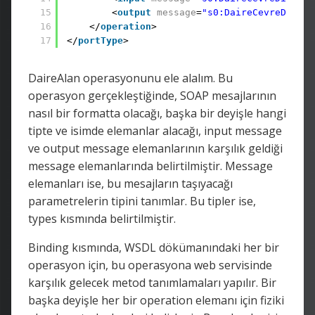
15
<
output
message
=
"s0:DaireCevreDiziSo
16
</
operation
>
17
</
portType
>
DaireAlan operasyonunu ele alalım. Bu
operasyon gerçekleştiğinde, SOAP mesajlarının
nasıl bir formatta olacağı, başka bir deyişle hangi
tipte ve isimde elemanlar alacağı, input message
ve output message elemanlarının karşılık geldiği
message elemanlarında belirtilmiştir. Message
elemanları ise, bu mesajların taşıyacağı
parametrelerin tipini tanımlar. Bu tipler ise,
types kısmında belirtilmiştir.
Binding kısmında, WSDL dökümanındaki her bir
operasyon için, bu operasyona web servisinde
karşılık gelecek metod tanımlamaları yapılır. Bir
başka deyişle her bir operation elemanı için fiziki