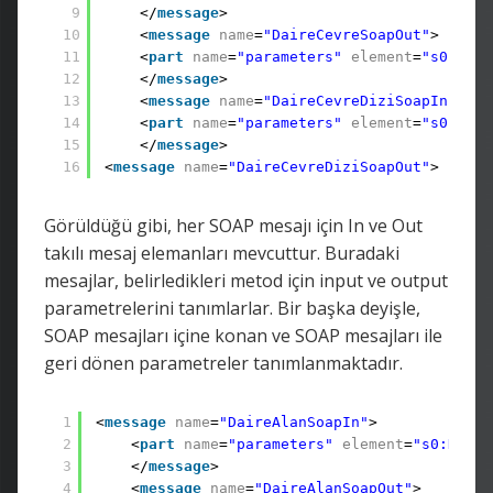
9
</
message
>
10
<
message
name
=
"DaireCevreSoapOut"
>
11
<
part
name
=
"parameters"
element
=
"s0:Dair
12
</
message
>
13
<
message
name
=
"DaireCevreDiziSoapIn"
>
14
<
part
name
=
"parameters"
element
=
"s0:Dair
15
</
message
>
16
<
message
name
=
"DaireCevreDiziSoapOut"
>
Görüldüğü gibi, her SOAP mesajı için In ve Out
takılı mesaj elemanları mevcuttur. Buradaki
mesajlar, belirledikleri metod için input ve output
parametrelerini tanımlarlar. Bir başka deyişle,
SOAP mesajları içine konan ve SOAP mesajları ile
geri dönen parametreler tanımlanmaktadır.
1
<
message
name
=
"DaireAlanSoapIn"
>
2
<
part
name
=
"parameters"
element
=
"s0:Daire
3
</
message
>
4
<
message
name
=
"DaireAlanSoapOut"
>