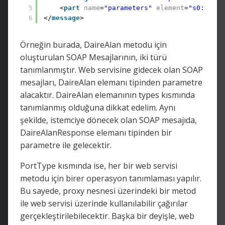
5
<
part
name
=
"parameters"
element
=
"s0:Daire
6
</
message
>
Örneğin burada, DaireAlan metodu için
oluşturulan SOAP Mesajlarının, iki türü
tanımlanmıştır. Web servisine gidecek olan SOAP
mesajları, DaireAlan elemanı tipinden parametre
alacaktır. DaireAlan elemanının types kısmında
tanımlanmış olduğuna dikkat edelim. Aynı
şekilde, istemciye dönecek olan SOAP mesajıda,
DaireAlanResponse elemanı tipinden bir
parametre ile gelecektir.
PortType kısmında ise, her bir web servisi
metodu için birer operasyon tanımlaması yapılır.
Bu sayede, proxy nesnesi üzerindeki bir metod
ile web servisi üzerinde kullanılabilir çağırılar
gerçekleştirilebilecektir. Başka bir deyişle, web