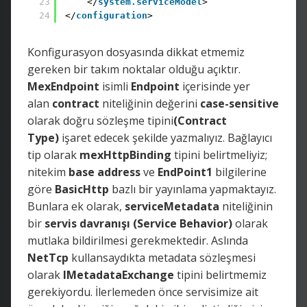
23
</
system.serviceModel
>
24
</
configuration
>
Konfigurasyon dosyasında dikkat etmemiz
gereken bir takım noktalar olduğu açıktır.
MexEndpoint
isimli
Endpoint
içerisinde yer
alan
contract
niteliğinin değerini
case-sensitive
olarak doğru sözleşme tipini
(Contract
Type)
işaret edecek şekilde yazmalıyız. Bağlayıcı
tip olarak
mexHttpBinding
tipini belirtmeliyiz;
nitekim
base address
ve
EndPoint1
bilgilerine
göre
BasicHttp
bazlı bir yayınlama yapmaktayız.
Bunlara ek olarak,
serviceMetadata
niteliğinin
bir
servis davranışı (Service Behavior)
olarak
mutlaka bildirilmesi gerekmektedir. Aslında
NetTcp
kullansaydıkta metadata sözleşmesi
olarak
IMetadataExchange
tipini belirtmemiz
gerekiyordu. İlerlemeden önce servisimize ait