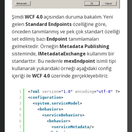
Şimdi
WCF 4.0
açısından duruma bakalım. Yeni
gelen
Standard Endpoints
özelliğine göre,
önceden tanımlanmış ve pek çok standart özelliği
set edilmiş bazı
Endpoint
tanımlamaları
gelmektedir. Örneğin
Metadata Publishing
sisteminde,
IMetadataExchange
kullanımı bir
standarttır. Bu nedenle
mexEndpoint
isimli tipi
kullanarak yukarıdaki örneği aşağıdaki config
içeriği ile
WCF 4.0
üzerinde gerçekleyebiliriz.
1
<?
xml
version
=
"1.0"
encoding
=
"utf-8"
?>
2
<
configuration
>
3
<
system.serviceModel
>
4
<
behaviors
>
5
<
serviceBehaviors
>
6
<
behavior
>
7
<
serviceMetadata
/>