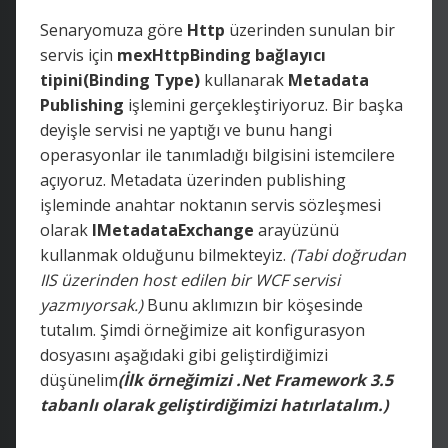
Senaryomuza göre
Http
üzerinden sunulan bir
servis için
mexHttpBinding
bağlayıcı
tipini(Binding Type)
kullanarak
Metadata
Publishing
işlemini gerçekleştiriyoruz. Bir başka
deyişle servisi ne yaptığı ve bunu hangi
operasyonlar ile tanımladığı bilgisini istemcilere
açıyoruz. Metadata üzerinden publishing
işleminde anahtar noktanın servis sözleşmesi
olarak
IMetadataExchange
arayüzünü
kullanmak olduğunu bilmekteyiz.
(Tabi doğrudan
IIS üzerinden host edilen bir WCF servisi
yazmıyorsak.)
Bunu aklımızın bir köşesinde
tutalım. Şimdi örneğimize ait konfigurasyon
dosyasını aşağıdaki gibi geliştirdiğimizi
düşünelim
(İlk örneğimizi .Net Framework 3.5
tabanlı olarak geliştirdiğimizi hatırlatalım.)