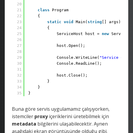
20
21
class
Program
22
{
23
static
void
Main(
string
[] args)
24
{
25
ServiceHost host = 
new
ServiceHo
26
27
host.Open();
28
29
Console.WriteLine(
"Service durum
30
Console.ReadLine();
31
32
host.Close();
33
}
34
}
35
}
Buna göre servis uygulamamız çalışıyorken,
istemciler
proxy
içeriklerini üretebilmek için
metadata
bilgilerini ulaşabilecektir. Aynen
aşağıdaki ekran görüntüsünde olduğu gibi.