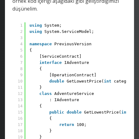
örnek kod içeriği aşağıdaki gibi geliştirdiğimizi
düşünelim.
1
using
System;
2
using
System.ServiceModel;
3
4
namespace
PreviousVersion
5
{
6
[ServiceContract]
7
interface
IAdventure
8
{
9
[OperationContract]
10
double
GetLowestPrice(
int
category);
11
}
12
class
AdventureService
13
: IAdventure
14
{
15
public
double
GetLowestPrice(
int
cat
16
{
17
return
100;
18
}
19
}