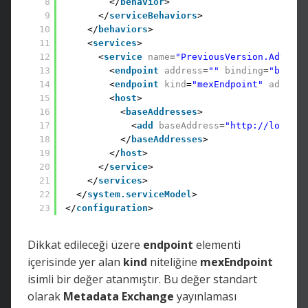
8
</
behavior
>
9
</
serviceBehaviors
>
10
</
behaviors
>
11
<
services
>
12
<
service
name
=
"PreviousVersion.Adventu
13
<
endpoint
address
=
""
binding
=
"basicH
14
<
endpoint
kind
=
"mexEndpoint"
address
15
<
host
>
16
<
baseAddresses
>
17
<
add
baseAddress
=
"http://localho
18
</
baseAddresses
>
19
</
host
>
20
</
service
>
21
</
services
>
22
</
system.serviceModel
>
23
</
configuration
>
Dikkat edileceği üzere
endpoint
elementi
içerisinde yer alan
kind
niteliğine
mexEndpoint
isimli bir değer atanmıştır. Bu değer standart
olarak
Metadata Exchange
yayınlaması