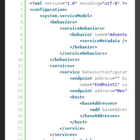
1
<?
xml
version
=
"1.0"
encoding
=
"utf-8"
?>
2
<
configuration
>
3
<
system.serviceModel
>
4
<
behaviors
>
5
<
serviceBehaviors
>
6
<
behavior
name
=
"AdventureSer
7
<
serviceMetadata
/>
8
</
behavior
>
9
</
serviceBehaviors
>
10
</
behaviors
>
11
<
services
>
12
<
service
behaviorConfiguration
=
"
13
<
endpoint
address
=
""
binding
14
name
=
"EndPoint1"
contrac
15
<
endpoint
address
=
"Mex"
bind
16
<
host
>
17
<
baseAddresses
>
18
<
add
baseAddress
=
"ht
19
</
baseAddresses
>
20
</
host
>
21
</
service
>
22
</
services
>