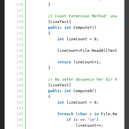
126
}
127
128
// Count Extension Method' unun kul
129
[LineTest] 
130
public
int
Compute7() 
131
{ 
132
int
lineCount = 0;
133
134
lineCount=File.ReadAllText(_fil
135
136
return
lineCount+1; 
137
}
138
139
// Bu sefer dosyanın her bir karekt
140
[LineTest] 
141
public
int
Compute8() 
142
{ 
143
int
lineCount = 0;
144
145
foreach
(
char
c 
in
File.ReadAll
146
if
(c == 
'\n'
) 
147
lineCount++;