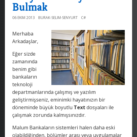
Bulmak
06 EKIM 2013
BURAK-SELIM-SENYURT
C#
Merhaba
Arkadaşlar,
Eğer sizde
zamanında
benim gibi
bankaların
teknoloji
departmanlarında çalışmış ve yazılım
geliştirmişseniz, eminimki hayatınızın bir
döneminde büyük boyutlu
Text
dosyaları ile
çalışmak zorunda kalmışsınızdır.
Malum Bankaların sistemleri halen daha eski
olabildiğinden, bölümler arası veya uygulamalar