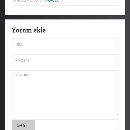
15 AĞUSTOS 2017
-
YANITLA
Yorum ekle
5+5 =