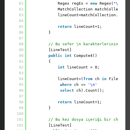
81
Regex regEx = 
new
Regex(
"\n"
, R
82
MatchCollection matchCollection
83
lineCount=matchCollection.Count
84
85
return
lineCount+1; 
86
}
87
88
// Bu sefer \n karakterlerinin tesp
89
[LineTest] 
90
public
int
Compute4() 
91
{ 
92
int
lineCount = 0;
93
94
lineCount=(
from
ch 
in
File.Read
95
where
ch == 
'\n'
96
select
ch).Count();
97
98
return
lineCount+1; 
99
}
100
101
// Bu kez dosya içeriği bir char di
102
[LineTest] 