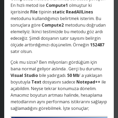
En hızlı metod ise
Compute1
olmuştur ki
içerisinde
File
tipinin
static ReadAllLines
metodunu kullandığımızı belirtmek isterim. Bu
sonuçlara göre
Compute2
metodunu doğrudan
elemeliyiz. İkinci testimizde bu metodu göz ardı
edeceğiz. Şimdi dosyanın satır sayısını belirgin
ölçüde arttırdığımızı düşünelim. Örneğin
152487
satır olsun.
Çok mu sizce? Ben milyonları gördüğüm için
bana normal geliyor aslında . Gerçi bu durumu
Visual Studio
bile yadırgadı.
50 Mb
’ a yaklaşan
boyutuyla
Text
dosyasını sadece
Notepad++
ile
açabildim. Neyse tekrar konumuza dönelim.
Amacımız boyutun artması halinde, hesaplama
metodlarının aynı performans istikrarını sağlayıp
sağlamadığını görebilmek. İşte sonuçlar;