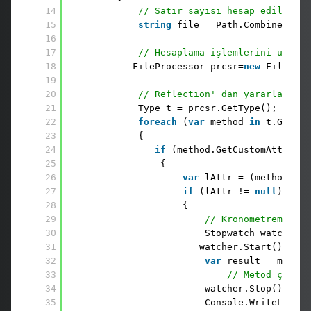
14
// Satır sayısı hesap edilecek 
15
string
file = Path.Combine(Envi
16
17
// Hesaplama işlemlerini üstlen
18
FileProcessor prcsr=
new
FileProc
19
20
// Reflection' dan yararlanarak
21
Type t = prcsr.GetType(); 
22
foreach
(
var
method 
in
t.GetMet
23
{ 
24
if
(method.GetCustomAttribut
25
{ 
26
var
lAttr = (method.Get
27
if
(lAttr != 
null
) 
28
{ 
29
// Kronometremizi h
30
Stopwatch watcher =
31
watcher.Start(); 
// 
32
var
result = method
33
// Metod çağırı
34
watcher.Stop(); 
// 
35
Console.WriteLine(
"