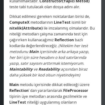
kullanılmaktadır.
Constructor(Yapıcı Metod)
teste tabi tutulacak olan dosya adını alır.
Dikkat edilmesi gereken noktalardan birisi de,
ComputeX
metodlarının
LineTest
isimli bir
nitelik(Attribute)
ile imzalanmış olmalarıdır. Bu
niteliği metodları çalışma zamanında test için
çağırırken kullanacağımız
Reflection
bazlı
kodlarda değerlendireceğiz.
(Nitekim her test
metodunu
Main
içerisinde arka arkaya yazıp,
her biri için süre hesabını o kod satırlarında
yazıp, satır sayısını arttırmak istemiyorum.
Maintability
ve
Readability
açısından biraz
daha yüksek bir kod olsun niyetindeyim)
Main
metodu içerisinde dikkat edileceği üzere
Reflection
’ dan yararlanılarak
FileProcessor
tipinin üye metodları arasında gezilmekte ve
LineTest
niteliği uygulanmış olanların