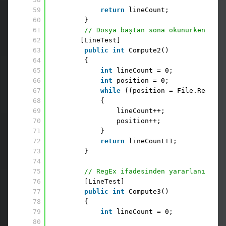
59
return
lineCount; 
60
} 
61
// Dosya baştan sona okunurken Alt 
62
[LineTest] 
63
public
int
Compute2() 
64
{ 
65
int
lineCount = 0; 
66
int
position = 0; 
67
while
((position = File.ReadAll
68
{ 
69
lineCount++; 
70
position++; 
71
} 
72
return
lineCount+1; 
73
}
74
75
// RegEx ifadesinden yararlanılarak
76
[LineTest] 
77
public
int
Compute3() 
78
{ 
79
int
lineCount = 0;
80