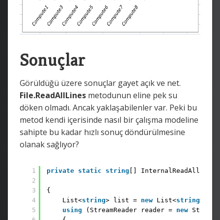
Sonuçlar
Görüldüğü üzere sonuçlar gayet açık ve net.
File.ReadAllLines
metodunun eline pek su
döken olmadı. Ancak yaklaşabilenler var. Peki bu
metod kendi içerisinde nasıl bir çalışma modeline
sahipte bu kadar hızlı sonuç döndürülmesine
olanak sağlıyor?
1
private
static
string
[] InternalReadAllLines
2
3
{ 
4
List<
string
> list = 
new
List<
string
>(); 
5
using
(StreamReader reader = 
new
StreamR
6
{ 