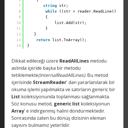
7
string
str; 
8
while
((str = reader.ReadLine()) != 
9
{ 
10
list.Add(str); 
11
} 
12
} 
13
return
list.ToArray(); 
14
}
Dikkat edileceği üzere
ReadAllLines
metodu
aslında içeride başka bir metodu
tetiklemekte
(InternalReadAllLines)
. Bu metod
içerisinde
StreamReader
' dan yararlanılarak bir
okuma işlemi yapılmakta ve satırların generic bir
List
koleksiyonunda toplanması sağlanmakta.
Söz konusu metod,
generic list
koleksiyonun
Array
' e indirgenmiş halini döndürmektedir.
Sonrasında zaten bu dönüş dizisinin eleman
sayısını bulmamız yeterlidir.