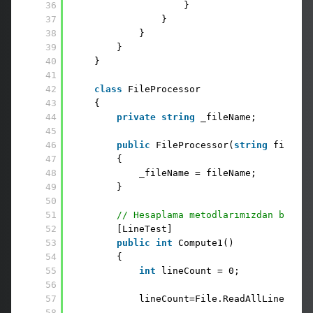
36
} 
37
} 
38
} 
39
} 
40
}
41
42
class
FileProcessor 
43
{ 
44
private
string
_fileName;
45
46
public
FileProcessor(
string
fileNam
47
{ 
48
_fileName = fileName; 
49
}
50
51
// Hesaplama metodlarımızdan birisi
52
[LineTest] 
53
public
int
Compute1() 
54
{ 
55
int
lineCount = 0;
56
57
lineCount=File.ReadAllLines(_fi
58