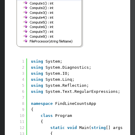
1
using
System; 
2
using
System.Diagnostics; 
3
using
System.IO; 
4
using
System.Linq; 
5
using
System.Reflection; 
6
using
System.Text.RegularExpressions;
7
8
namespace
FindLineCountsApp 
9
{ 
10
class
Program 
11
{ 
12
static
void
Main(
string
[] args) 
13
{ 