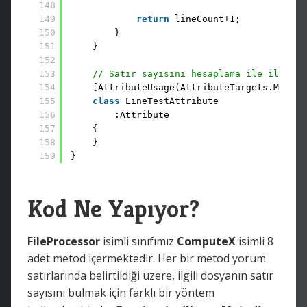
148
149
return
lineCount+1; 
150
} 
151
}
152
153
// Satır sayısını hesaplama ile ilişkil
154
[AttributeUsage(AttributeTargets.Method
155
class
LineTestAttribute 
156
:Attribute 
157
{ 
158
} 
159
}
Kod Ne Yapıyor?
FileProcessor
isimli sınıfımız
ComputeX
isimli 8
adet metod içermektedir. Her bir metod yorum
satırlarında belirtildiği üzere, ilgili dosyanın satır
sayısını bulmak için farklı bir yöntem