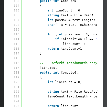
103
public
int
Compute5() 
104
{ 
105
int
lineCount = 0; 
106
string
text = File.ReadAllText(
107
int
posMax = text.Length; 
108
char
[] a = text.ToCharArray();
109
110
for
(
int
position = 0; position
111
if
(a[position++] == 
'\n'
) 
112
lineCount++; 
113
return
lineCount+1; 
114
}
115
116
// Bu seferki metodumuzda dosyanın 
117
[LineTest] 
118
public
int
Compute6() 
119
{ 
120
int
lineCount = 0;
121
122
string
text = File.ReadAllText(
123
lineCount=text.Length - text.Re
124
125
return
lineCount+1; 