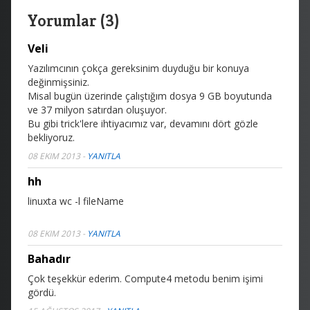
Yorumlar (3)
Veli
Yazılımcının çokça gereksinim duyduğu bir konuya
değinmişsiniz.
Misal bugün üzerinde çalıştığım dosya 9 GB boyutunda
ve 37 milyon satırdan oluşuyor.
Bu gibi trick'lere ihtiyacımız var, devamını dört gözle
bekliyoruz.
08 EKIM 2013
-
YANITLA
hh
linuxta
wc -l fileName
08 EKIM 2013
-
YANITLA
Bahadır
Çok teşekkür ederim. Compute4 metodu benim işimi
gördü.