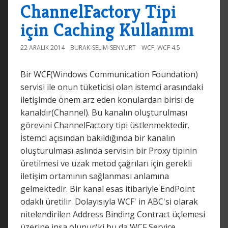
ChannelFactory Tipi
için Caching Kullanımı
22 ARALIK 2014
BURAK-SELIM-SENYURT
WCF
,
WCF 4.5
Bir WCF(Windows Communication Foundation)
servisi ile onun tüketicisi olan istemci arasındaki
iletişimde önem arz eden konulardan birisi de
kanaldır(Channel). Bu kanalın oluşturulması
görevini ChannelFactory tipi üstlenmektedir.
İstemci açısından bakıldığında bir kanalın
oluşturulması aslında servisin bir Proxy tipinin
üretilmesi ve uzak metod çağrıları için gerekli
iletişim ortamının sağlanması anlamına
gelmektedir. Bir kanal esas itibariyle EndPoint
odaklı üretilir. Dolayısıyla WCF' in ABC'si olarak
nitelendirilen Address Binding Contract üçlemesi
üzerine inşa olunur(ki bu da WCF Service