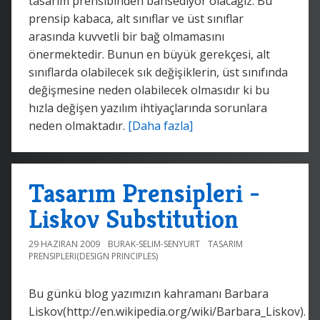
tasarım prensibinden bahsediyor olacağız. Bu
prensip kabaca, alt sınıflar ve üst sınıflar
arasında kuvvetli bir bağ olmamasını
önermektedir. Bunun en büyük gerekçesi, alt
sınıflarda olabilecek sık değişiklerin, üst sınıfında
değişmesine neden olabilecek olmasıdır ki bu
hızla değişen yazılım ihtiyaçlarında sorunlara
neden olmaktadır.
[Daha fazla]
Tasarım Prensipleri -
Liskov Substitution
29 HAZIRAN 2009
BURAK-SELIM-SENYURT
TASARIM
PRENSIPLERI(DESIGN PRINCIPLES)
Bu günkü blog yazımızın kahramanı Barbara
Liskov(http://en.wikipedia.org/wiki/Barbara_Liskov).