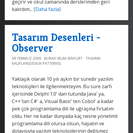
geçirir ve okul zamanında derslerimden geri
kalırdım...
[Daha fazla]
Tasarım Desenleri -
Observer
09 TEMMUZ 2009
BURAK-SELIM-SENYURT
TASARIM
KALIPLARI(DESIGN PATTERNS)
Yaklaşık olarak 10 yılı aşkın bir süredir yazılım
teknolojileri ile ilgilenmekteyim. Bu süre zarfı
içerisinde Delphi 1.0' dan tutunda Java' ya,
C++'tan C#' a, Visual Basic' ten Cobol' a kadar
pek çok programlama dili ile uğraşma fırsatım
oldu. Her ne kadar dünyada kaç nesne yönelimli
programlama dili olursa olsun, hayatın ve
dolayısıyla yazılım teknolojilerinin değişmez