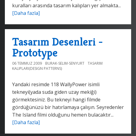
kuralları arasında tasarım kalıpları yer almakta...
[Daha fazla]
Tasarım Desenleri -
Prototype
06 TEMMUZ 2009
BURAK-SELIM-SENYURT
TASARIM
KALIPLARI(DESIGN PATTERNS)
Yandaki resimde 118 WallyPower isimli
tekneyi(yada suda giden uzay mekiği)
görmektesiniz. Bu tekneyi hangi filmde
gördüğünüzü bir hatırlamaya çalışın. Seyredenler
The Island filmi olduğunu hemen bulacaktır...
[Daha fazla]