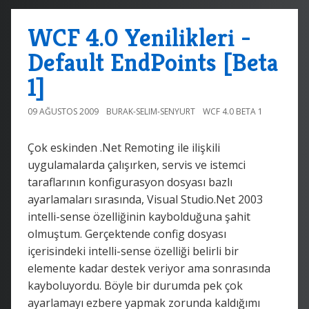
WCF 4.0 Yenilikleri -
Default EndPoints [Beta
1]
09 AĞUSTOS 2009
BURAK-SELIM-SENYURT
WCF 4.0 BETA 1
Çok eskinden .Net Remoting ile ilişkili
uygulamalarda çalışırken, servis ve istemci
taraflarının konfigurasyon dosyası bazlı
ayarlamaları sırasında, Visual Studio.Net 2003
intelli-sense özelliğinin kaybolduğuna şahit
olmuştum. Gerçektende config dosyası
içerisindeki intelli-sense özelliği belirli bir
elemente kadar destek veriyor ama sonrasında
kayboluyordu. Böyle bir durumda pek çok
ayarlamayı ezbere yapmak zorunda kaldığımı