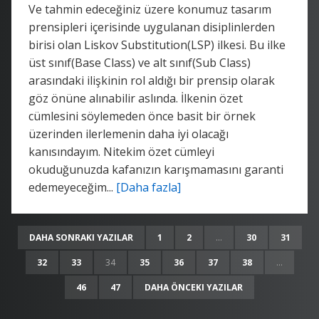
Ve tahmin edeceğiniz üzere konumuz tasarım
prensipleri içerisinde uygulanan disiplinlerden
birisi olan Liskov Substitution(LSP) ilkesi. Bu ilke
üst sınıf(Base Class) ve alt sınıf(Sub Class)
arasındaki ilişkinin rol aldığı bir prensip olarak
göz önüne alınabilir aslında. İlkenin özet
cümlesini söylemeden önce basit bir örnek
üzerinden ilerlemenin daha iyi olacağı
kanısındayım. Nitekim özet cümleyi
okuduğunuzda kafanızın karışmamasını garanti
edemeyeceğim...
[Daha fazla]
DAHA SONRAKI YAZILAR
1
2
...
30
31
32
33
34
35
36
37
38
...
46
47
DAHA ÖNCEKI YAZILAR